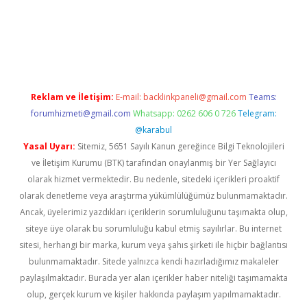
w.betexper.xyz/
betci.co
betci giriş
hiltonbet güncel giriş
Reklam ve İletişim:
E-mail:
backlinkpaneli@gmail.com
Teams:
forumhizmeti@gmail.com
Whatsapp: 0262 606 0 726
Telegram:
@karabul
Yasal Uyarı:
Sitemiz, 5651 Sayılı Kanun gereğince Bilgi Teknolojileri
ve İletişim Kurumu (BTK) tarafından onaylanmış bir Yer Sağlayıcı
olarak hizmet vermektedir. Bu nedenle, sitedeki içerikleri proaktif
olarak denetleme veya araştırma yükümlülüğümüz bulunmamaktadır.
Ancak, üyelerimiz yazdıkları içeriklerin sorumluluğunu taşımakta olup,
siteye üye olarak bu sorumluluğu kabul etmiş sayılırlar. Bu internet
sitesi, herhangi bir marka, kurum veya şahıs şirketi ile hiçbir bağlantısı
bulunmamaktadır. Sitede yalnızca kendi hazırladığımız makaleler
paylaşılmaktadır. Burada yer alan içerikler haber niteliği taşımamakta
olup, gerçek kurum ve kişiler hakkında paylaşım yapılmamaktadır.