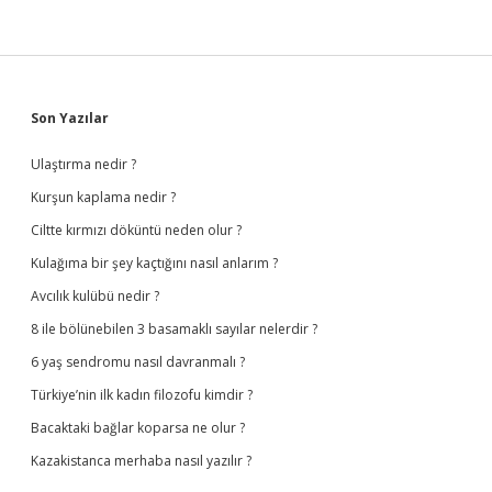
Sidebar
Son Yazılar
Ulaştırma nedir ?
Kurşun kaplama nedir ?
Ciltte kırmızı döküntü neden olur ?
Kulağıma bir şey kaçtığını nasıl anlarım ?
Avcılık kulübü nedir ?
8 ile bölünebilen 3 basamaklı sayılar nelerdir ?
6 yaş sendromu nasıl davranmalı ?
Türkiye’nin ilk kadın filozofu kimdir ?
Bacaktaki bağlar koparsa ne olur ?
Kazakistanca merhaba nasıl yazılır ?