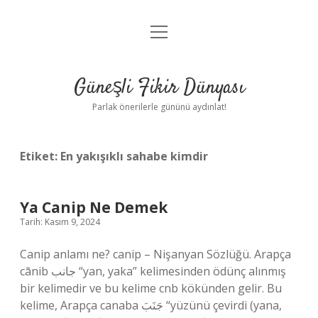
menüyü
Anasayfa
aç
Gizlilik Politikası
Güneşli Fikir Dünyası
Yasal Uyarı
Parlak önerilerle gününü aydınlat!
Hakkımızda
Etiket:
En yakışıklı sahabe kimdir
Ya Canip Ne Demek
Tarih: Kasım 9, 2024
Canip anlamı ne? canip – Nişanyan Sözlüğü. Arapça
cānib جانب “yan, yaka” kelimesinden ödünç alınmış
bir kelimedir ve bu kelime cnb ​​kökünden gelir. Bu
kelime, Arapça canaba جَنَبَ “yüzünü çevirdi (yana,