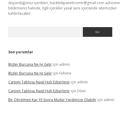
düşündüğünüz içerikleri,
backlinkpanelicomtr@gmail.com
adresine
bildirmeniz halinde, ilgili içerikler yasal süre içerisinde sitemizden
kaldırılacaktır.
Arama
Son yorumlar
İKizler Burcuna Ne Iyi Gelir
için
admin
İKizler Burcuna Ne Iyi Gelir
için
Fehime
Çarpım Tablosu Nasıl Hızlı Ezberlenir
için
admin
Çarpım Tablosu Nasıl Hızlı Ezberlenir
için
Dilan
Bir Öğretmen Kaç Yıl Sonra Müdür Yardımcısı Olabilir
için
admin