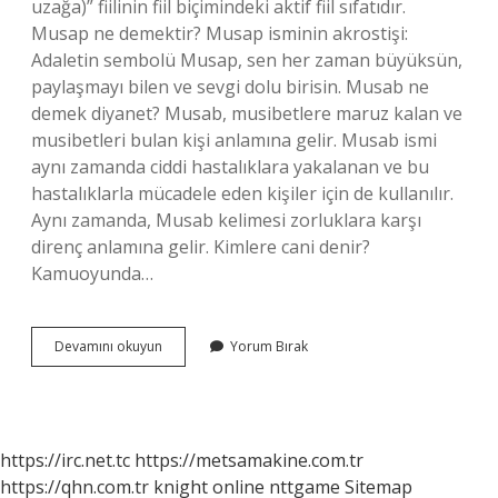
uzağa)” fiilinin fiil biçimindeki aktif fiil sıfatıdır.
Musap ne demektir? Musap isminin akrostişi:
Adaletin sembolü Musap, sen her zaman büyüksün,
paylaşmayı bilen ve sevgi dolu birisin. Musab ne
demek diyanet? Musab, musibetlere maruz kalan ve
musibetleri bulan kişi anlamına gelir. Musab ismi
aynı zamanda ciddi hastalıklara yakalanan ve bu
hastalıklarla mücadele eden kişiler için de kullanılır.
Aynı zamanda, Musab kelimesi zorluklara karşı
direnç anlamına gelir. Kimlere cani denir?
Kamuoyunda…
Ya
Devamını okuyun
Yorum Bırak
Canip
Ne
Demek
https://irc.net.tc
https://metsamakine.com.tr
https://qhn.com.tr
knight online
nttgame
Sitemap