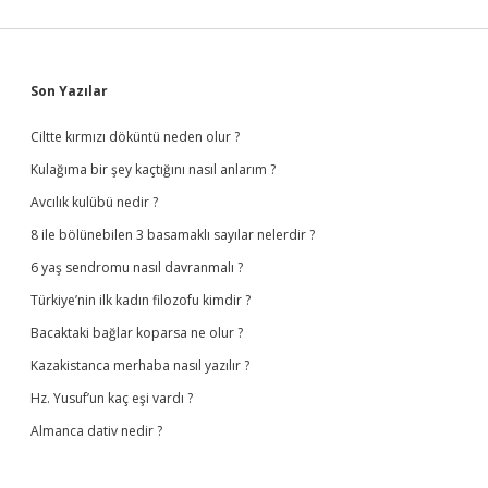
Sidebar
Son Yazılar
Ciltte kırmızı döküntü neden olur ?
Kulağıma bir şey kaçtığını nasıl anlarım ?
Avcılık kulübü nedir ?
8 ile bölünebilen 3 basamaklı sayılar nelerdir ?
6 yaş sendromu nasıl davranmalı ?
Türkiye’nin ilk kadın filozofu kimdir ?
Bacaktaki bağlar koparsa ne olur ?
Kazakistanca merhaba nasıl yazılır ?
Hz. Yusuf’un kaç eşi vardı ?
Almanca dativ nedir ?