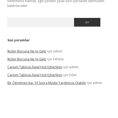
bildirmeniz halinde, ilgili içerikler yasal süre içerisinde sitemizden
kaldırılacaktır.
Arama
Son yorumlar
İKizler Burcuna Ne Iyi Gelir
için
admin
İKizler Burcuna Ne Iyi Gelir
için
Fehime
Çarpım Tablosu Nasıl Hızlı Ezberlenir
için
admin
Çarpım Tablosu Nasıl Hızlı Ezberlenir
için
Dilan
Bir Öğretmen Kaç Yıl Sonra Müdür Yardımcısı Olabilir
için
admin