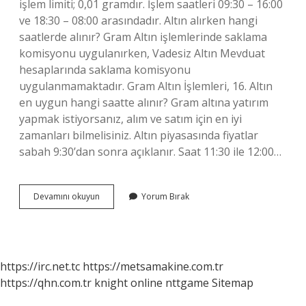
işlem limiti; 0,01 gramdır. İşlem saatleri 09:30 – 16:00
ve 18:30 – 08:00 arasındadır. Altın alırken hangi
saatlerde alınır? Gram Altın işlemlerinde saklama
komisyonu uygulanırken, Vadesiz Altın Mevduat
hesaplarında saklama komisyonu
uygulanmamaktadır. Gram Altın İşlemleri, 16. Altın
en uygun hangi saatte alınır? Gram altına yatırım
yapmak istiyorsanız, alım ve satım için en iyi
zamanları bilmelisiniz. Altın piyasasında fiyatlar
sabah 9:30’dan sonra açıklanır. Saat 11:30 ile 12:00…
Altıns1
Devamını okuyun
Yorum Bırak
Hangi
Saatlerde
Alınır
https://irc.net.tc
https://metsamakine.com.tr
https://qhn.com.tr
knight online
nttgame
Sitemap