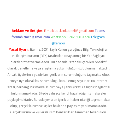
no güncel giriş
https://www.betexper.xyz/
betci.co
betci giriş
hi
Reklam ve İletişim:
E-mail:
backlinkpaneli@gmail.com
Teams:
forumhizmeti@gmail.com
Whatsapp: 0262 606 0 726
Telegram:
@karabul
Yasal Uyarı:
Sitemiz, 5651 Sayılı Kanun gereğince Bilgi Teknolojileri
ve İletişim Kurumu (BTK) tarafından onaylanmış bir Yer Sağlayıcı
olarak hizmet vermektedir. Bu nedenle, sitedeki içerikleri proaktif
olarak denetleme veya araştırma yükümlülüğümüz bulunmamaktadır.
Ancak, üyelerimiz yazdıkları içeriklerin sorumluluğunu taşımakta olup,
siteye üye olarak bu sorumluluğu kabul etmiş sayılırlar. Bu internet
sitesi, herhangi bir marka, kurum veya şahıs şirketi ile hiçbir bağlantısı
bulunmamaktadır. Sitede yalnızca kendi hazırladığımız makaleler
paylaşılmaktadır. Burada yer alan içerikler haber niteliği taşımamakta
olup, gerçek kurum ve kişiler hakkında paylaşım yapılmamaktadır.
Gerçek kurum ve kişiler ile isim benzerlikleri tamamen tesadüfidir.