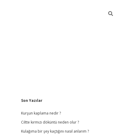
Sidebar
Son Yazılar
ilbet
hiltonbet
vdcasino güncel giriş
https://www.betex
Kurşun kaplama nedir ?
Ciltte kırmızı döküntü neden olur ?
Kulağıma bir şey kaçtığını nasıl anlarım ?