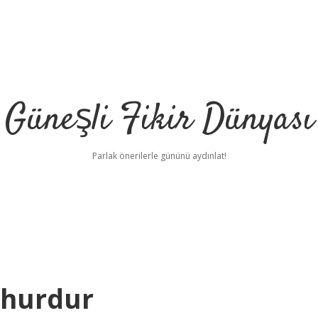
Güneşli Fikir Dünyası
Parlak önerilerle gününü aydınlat!
şhurdur