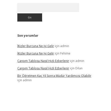
Arama
Son yorumlar
İKizler Burcuna Ne Iyi Gelir
için
admin
İKizler Burcuna Ne Iyi Gelir
için
Fehime
Çarpım Tablosu Nasıl Hızlı Ezberlenir
için
admin
Çarpım Tablosu Nasıl Hızlı Ezberlenir
için
Dilan
Bir Öğretmen Kaç Yıl Sonra Müdür Yardımcısı Olabilir
için
admin