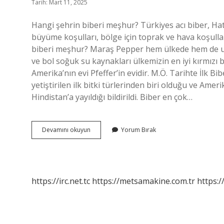
Tarih: Mart 11, 2025
Hangi şehrin biberi meşhur? Türkiyes acı biber, Ha
büyüme koşulları, bölge için toprak ve hava koşullar
biberi meşhur? Maraş Pepper hem ülkede hem de ulus
ve bol soğuk su kaynakları ülkemizin en iyi kırmızı b
Amerika’nın evi Pfeffer’in evidir. M.Ö. Tarihte İlk Bi
yetiştirilen ilk bitki türlerinden biri olduğu ve Amer
Hindistan’a yayıldığı bildirildi. Biber en çok…
Biber
Devamını okuyun
Yorum Bırak
Hangi
Ilde
Meşhurdur
https://irc.net.tc
https://metsamakine.com.tr
https:/