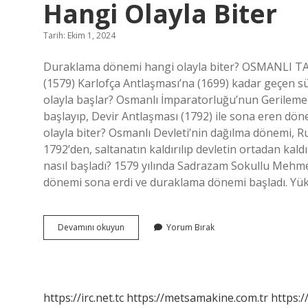
Hangi Olayla Biter
Tarih: Ekim 1, 2024
Duraklama dönemi hangi olayla biter? OSMANLI TA
(1579) Karlofça Antlaşması’na (1699) kadar geçen s
olayla başlar? Osmanlı İmparatorluğu’nun Gerileme 
başlayıp, Devir Antlaşması (1792) ile sona eren dön
olayla biter? Osmanlı Devleti’nin dağılma dönemi, R
1792’den, saltanatın kaldırılıp devletin ortadan ka
nasıl başladı? 1579 yılında Sadrazam Sokullu Mehm
dönemi sona erdi ve duraklama dönemi başladı. Y
Duraklama
Devamını okuyun
Yorum Bırak
Dönemi
Hangi
Olayla
Başlar
Hangi
https://irc.net.tc
https://metsamakine.com.tr
https:/
Olayla