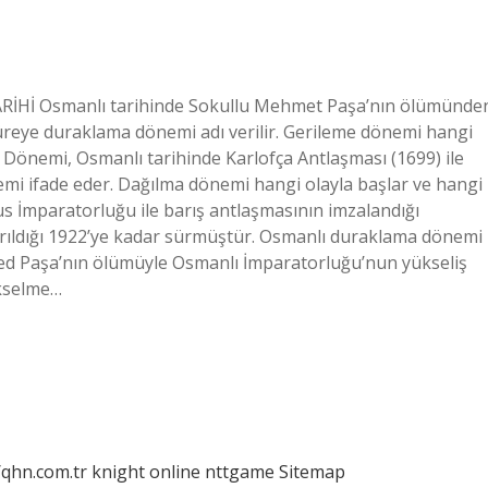
RİHİ Osmanlı tarihinde Sokullu Mehmet Paşa’nın ölümünde
üreye duraklama dönemi adı verilir. Gerileme dönemi hangi
Dönemi, Osmanlı tarihinde Karlofça Antlaşması (1699) ile
emi ifade eder. Dağılma dönemi hangi olayla başlar ve hangi
us İmparatorluğu ile barış antlaşmasının imzalandığı
ldırıldığı 1922’ye kadar sürmüştür. Osmanlı duraklama dönemi
ed Paşa’nın ölümüyle Osmanlı İmparatorluğu’nun yükseliş
ükselme…
/qhn.com.tr
knight online
nttgame
Sitemap