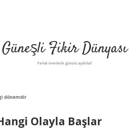
Güneşli Fikir Dünyası
Parlak önerilerle gününü aydınlat!
gi dönemdir
angi Olayla Başlar