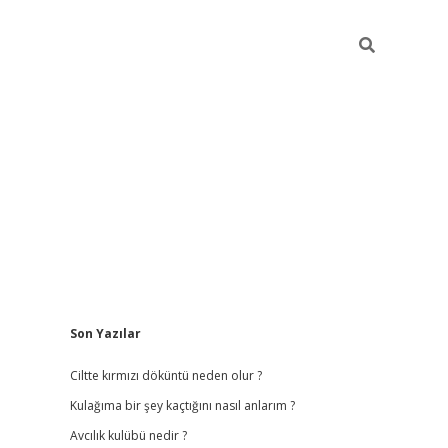
Sidebar
Son Yazılar
ilbet
hiltonbet
vdcasino güncel giriş
https://www.betex
Ciltte kırmızı döküntü neden olur ?
Kulağıma bir şey kaçtığını nasıl anlarım ?
Avcılık kulübü nedir ?