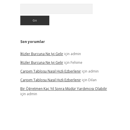
Arama
Son yorumlar
İKizler Burcuna Ne Iyi Gelir
için
admin
İKizler Burcuna Ne Iyi Gelir
için
Fehime
Çarpım Tablosu Nasıl Hızlı Ezberlenir
için
admin
Çarpım Tablosu Nasıl Hızlı Ezberlenir
için
Dilan
Bir Öğretmen Kaç Yıl Sonra Müdür Yardımcısı Olabilir
için
admin