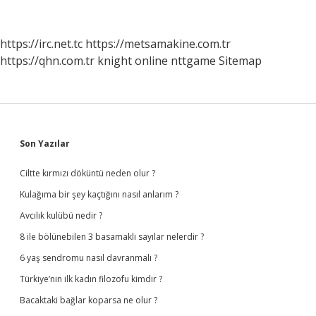
Kapağı
Kapatılır
Mı
https://irc.net.tc
https://metsamakine.com.tr
https://qhn.com.tr
knight online
nttgame
Sitemap
Sidebar
Son Yazılar
Ciltte kırmızı döküntü neden olur ?
Kulağıma bir şey kaçtığını nasıl anlarım ?
Avcılık kulübü nedir ?
8 ile bölünebilen 3 basamaklı sayılar nelerdir ?
6 yaş sendromu nasıl davranmalı ?
Türkiye’nin ilk kadın filozofu kimdir ?
Bacaktaki bağlar koparsa ne olur ?