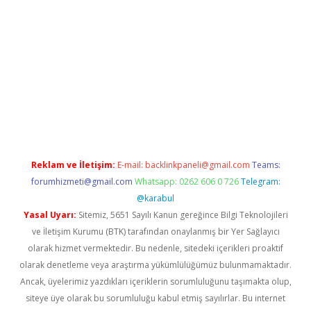
w.betexper.xyz/
betci.co
betci giriş
hiltonbet güncel giriş
Reklam ve İletişim:
E-mail:
backlinkpaneli@gmail.com
Teams:
forumhizmeti@gmail.com
Whatsapp: 0262 606 0 726
Telegram:
@karabul
Yasal Uyarı:
Sitemiz, 5651 Sayılı Kanun gereğince Bilgi Teknolojileri
ve İletişim Kurumu (BTK) tarafından onaylanmış bir Yer Sağlayıcı
olarak hizmet vermektedir. Bu nedenle, sitedeki içerikleri proaktif
olarak denetleme veya araştırma yükümlülüğümüz bulunmamaktadır.
Ancak, üyelerimiz yazdıkları içeriklerin sorumluluğunu taşımakta olup,
siteye üye olarak bu sorumluluğu kabul etmiş sayılırlar. Bu internet