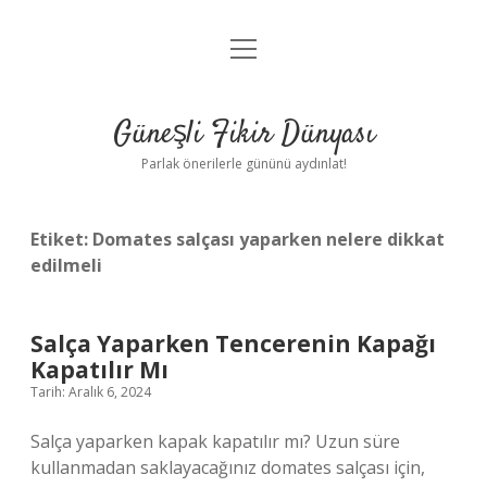
menüyü
Anasayfa
aç
Gizlilik Politikası
Güneşli Fikir Dünyası
Yasal Uyarı
Parlak önerilerle gününü aydınlat!
Hakkımızda
Etiket:
Domates salçası yaparken nelere dikkat
edilmeli
Salça Yaparken Tencerenin Kapağı
Kapatılır Mı
Tarih: Aralık 6, 2024
Salça yaparken kapak kapatılır mı? Uzun süre
kullanmadan saklayacağınız domates salçası için,