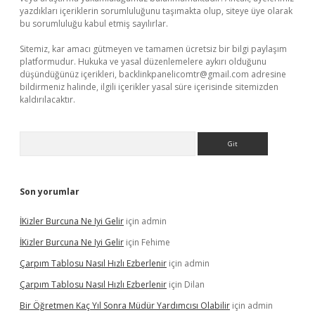
yazdıkları içeriklerin sorumluluğunu taşımakta olup, siteye üye olarak
bu sorumluluğu kabul etmiş sayılırlar.
Sitemiz, kar amacı gütmeyen ve tamamen ücretsiz bir bilgi paylaşım
platformudur. Hukuka ve yasal düzenlemelere aykırı olduğunu
düşündüğünüz içerikleri,
backlinkpanelicomtr@gmail.com
adresine
bildirmeniz halinde, ilgili içerikler yasal süre içerisinde sitemizden
kaldırılacaktır.
Arama
Son yorumlar
İKizler Burcuna Ne Iyi Gelir
için
admin
İKizler Burcuna Ne Iyi Gelir
için
Fehime
Çarpım Tablosu Nasıl Hızlı Ezberlenir
için
admin
Çarpım Tablosu Nasıl Hızlı Ezberlenir
için
Dilan
Bir Öğretmen Kaç Yıl Sonra Müdür Yardımcısı Olabilir
için
admin