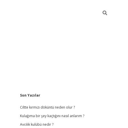
Sidebar
Son Yazılar
ilbet
hiltonbet
vdcasino güncel giriş
https://www.betex
Ciltte kırmızı döküntü neden olur ?
Kulağıma bir şey kaçtığını nasıl anlarım ?
Avcılık kulübü nedir ?