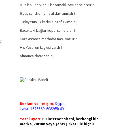
8 ile bölünebilen 3 basamaklı sayılar nelerdir ?
6 yaş sendromu nasıl davranmalı ?
Türkiye’nin ilk kadın filozofu kimdir ?
Bacaktaki bağlar koparsa ne olur ?
Kazakistanca merhaba nasıl yazılır ?
ç
Hz. Yusuf’un kaç eşi vardı ?
Almanca dativ nedir ?
Reklam ve İletişim:
Skype:
live:.cid.575569c608265c69
Yasal Uyarı:
Bu internet sitesi, herhangi bir
marka, kurum veya şahıs şirketi ile hiçbir