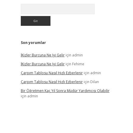
Arama
Son yorumlar
İKizler Burcuna Ne Iyi Gelir
için
admin
İKizler Burcuna Ne Iyi Gelir
için
Fehime
Çarpım Tablosu Nasıl Hızlı Ezberlenir
için
admin
Çarpım Tablosu Nasıl Hızlı Ezberlenir
için
Dilan
Bir Öğretmen Kaç Yıl Sonra Müdür Yardımcısı Olabilir
için
admin