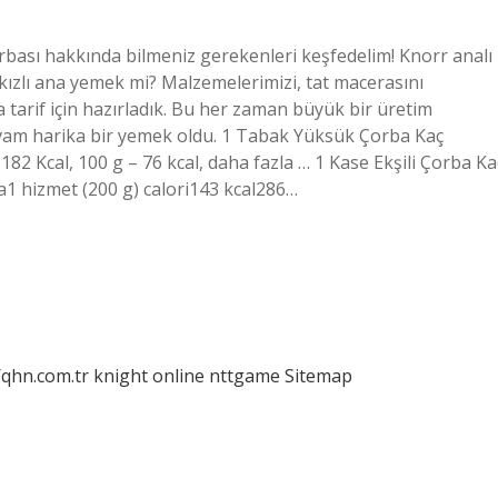
çorbası hakkında bilmeniz gerekenleri keşfedelim! Knorr analı
 kızlı ana yemek mi? Malzemelerimizi, tat macerasını
na tarif için hazırladık. Bu her zaman büyük bir üretim
am harika bir yemek oldu. 1 Tabak Yüksük Çorba Kaç
 182 Kcal, 100 g – 76 kcal, daha fazla … 1 Kase Ekşili Çorba Ka
da1 hizmet (200 g) calori143 kcal286…
/qhn.com.tr
knight online
nttgame
Sitemap