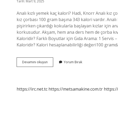
Tarih: Mart 9, 2025
Analı kızlı yemek kaç kalori? Hadi, Knorr Analı kız 
kız çorbası 100 gram başına 343 kalori vardır. Analı
pişirirken çıkardığı kokularla başlayan kızlar için a
korkusudur. Akşam, hem ana ders hem de çorba kıv
Kaloridir? Farklı Boyutlar için Gıda Arama: 1 Servis –
Kaloridir? Kalori hesaplanabilirliği değeri100 gram
Analı
Devamını okuyun
Yorum Bırak
Kızlı
Yemeği
Kaç
Kalori
https://irc.net.tc
https://metsamakine.com.tr
https:/