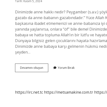
Tarih: Kasım 5, 2024
Dinimizde anne hakkı nedir? Peygamber (s.a.v.) şöyl
gazabı da anne-babanın gazabındadır.” Yüce Allah K
başkasına ibadet etmemenizi ve anne-babanıza iyi da
yanında yaşlanırsa, onlara “öf” bile deme! Dinimizd
babaya ve hatta topluma Allah’ın bir lütfu ve hayatın
Dünyaya bilgisiz gelen çocuklarını hayata hazırlama
Dinimizde anne babaya karşı gelmenin hükmü nedir?
şeyden…
Islamda
Devamını okuyun
Yorum Bırak
Anne
Hakkı
Nedir
https://irc.net.tc
https://metsamakine.com.tr
https:/