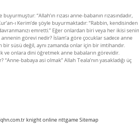
e buyurmuştur: “Allah’ın rızası anne-babanın rızasındadır,
ur’an-ı Kerim’de şöyle buyurmaktadır: “Rabbin, kendisinden
vranmanızı emretti.” Eğer onlardan biri veya her ikisi seni
e annenin görevi nedir? İslam’a göre çocuklar sadece anne
 bir süsü değil, aynı zamanda onlar için bir imtihandır.
k ve onlara dini öğretmek anne babaların görevidir.
 “Anne-babaya asi olmak” Allah Teala’nın yasakladığı üç
/qhn.com.tr
knight online
nttgame
Sitemap