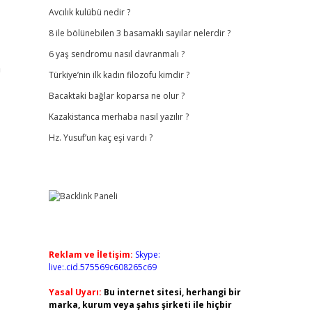
Avcılık kulübü nedir ?
8 ile bölünebilen 3 basamaklı sayılar nelerdir ?
6 yaş sendromu nasıl davranmalı ?
n
Türkiye’nin ilk kadın filozofu kimdir ?
Bacaktaki bağlar koparsa ne olur ?
Kazakistanca merhaba nasıl yazılır ?
Hz. Yusuf’un kaç eşi vardı ?
Reklam ve İletişim:
Skype:
live:.cid.575569c608265c69
Yasal Uyarı:
Bu internet sitesi, herhangi bir
marka, kurum veya şahıs şirketi ile hiçbir