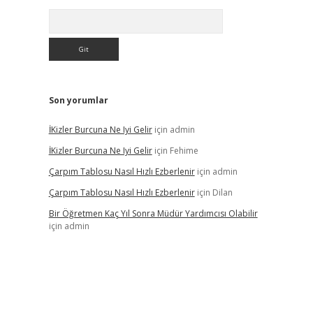
Arama
Son yorumlar
İKizler Burcuna Ne Iyi Gelir
için
admin
İKizler Burcuna Ne Iyi Gelir
için
Fehime
Çarpım Tablosu Nasıl Hızlı Ezberlenir
için
admin
Çarpım Tablosu Nasıl Hızlı Ezberlenir
için
Dilan
Bir Öğretmen Kaç Yıl Sonra Müdür Yardımcısı Olabilir
için
admin