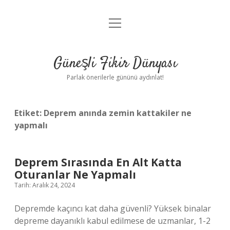
menüyü
Anasayfa
aç
Gizlilik Politikası
Güneşli Fikir Dünyası
Yasal Uyarı
Parlak önerilerle gününü aydınlat!
Hakkımızda
Etiket:
Deprem anında zemin kattakiler ne
yapmalı
Deprem Sırasında En Alt Katta
Oturanlar Ne Yapmalı
Tarih: Aralık 24, 2024
Depremde kaçıncı kat daha güvenli? Yüksek binalar
depreme dayanıklı kabul edilmese de uzmanlar, 1-2