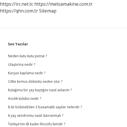
Oturanlar
https://irc.net.tc
https://metsamakine.com.tr
Ne
https://qhn.com.tr
Sitemap
Yapmalı
Sidebar
Son Yazılar
Neden kutu kutu pense ?
Ulaştırma nedir ?
Kurşun kaplama nedir ?
Ciltte kırmızı döküntü neden olur ?
Kulağıma bir şey kaçtığını nasıl anlarım ?
Avcılık kulübü nedir ?
8 ile bölünebilen 3 basamaklı sayılar nelerdir ?
6 yaş sendromu nasıl davranmalı ?
Türkiye’nin ilk kadın filozofu kimdir ?