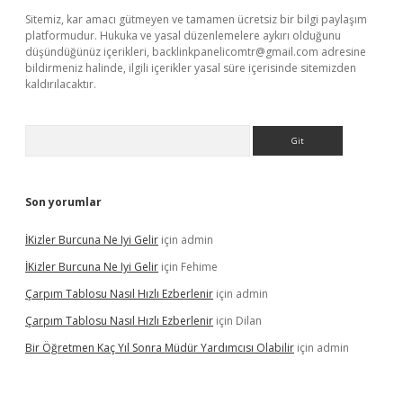
Sitemiz, kar amacı gütmeyen ve tamamen ücretsiz bir bilgi paylaşım
platformudur. Hukuka ve yasal düzenlemelere aykırı olduğunu
düşündüğünüz içerikleri,
backlinkpanelicomtr@gmail.com
adresine
bildirmeniz halinde, ilgili içerikler yasal süre içerisinde sitemizden
kaldırılacaktır.
Arama
Son yorumlar
İKizler Burcuna Ne Iyi Gelir
için
admin
İKizler Burcuna Ne Iyi Gelir
için
Fehime
Çarpım Tablosu Nasıl Hızlı Ezberlenir
için
admin
Çarpım Tablosu Nasıl Hızlı Ezberlenir
için
Dilan
Bir Öğretmen Kaç Yıl Sonra Müdür Yardımcısı Olabilir
için
admin