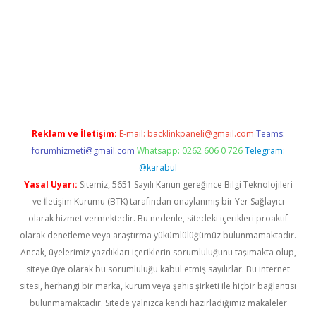
w.betexper.xyz/
betci.co
betci giriş
hiltonbet güncel giriş
Reklam ve İletişim:
E-mail:
backlinkpaneli@gmail.com
Teams:
forumhizmeti@gmail.com
Whatsapp: 0262 606 0 726
Telegram:
@karabul
Yasal Uyarı:
Sitemiz, 5651 Sayılı Kanun gereğince Bilgi Teknolojileri
ve İletişim Kurumu (BTK) tarafından onaylanmış bir Yer Sağlayıcı
olarak hizmet vermektedir. Bu nedenle, sitedeki içerikleri proaktif
olarak denetleme veya araştırma yükümlülüğümüz bulunmamaktadır.
Ancak, üyelerimiz yazdıkları içeriklerin sorumluluğunu taşımakta olup,
siteye üye olarak bu sorumluluğu kabul etmiş sayılırlar. Bu internet
sitesi, herhangi bir marka, kurum veya şahıs şirketi ile hiçbir bağlantısı
bulunmamaktadır. Sitede yalnızca kendi hazırladığımız makaleler