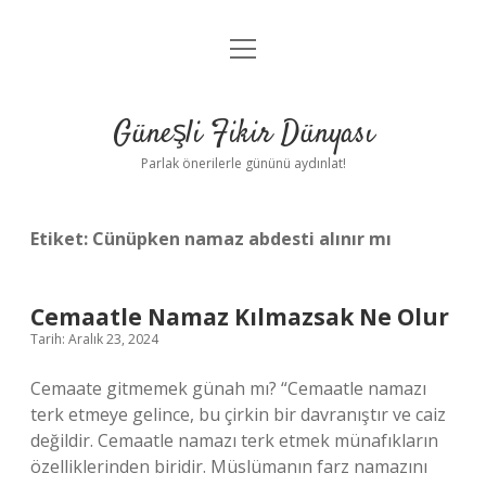
menüyü
Anasayfa
aç
Gizlilik Politikası
Güneşli Fikir Dünyası
Yasal Uyarı
Parlak önerilerle gününü aydınlat!
Hakkımızda
Etiket:
Cünüpken namaz abdesti alınır mı
Cemaatle Namaz Kılmazsak Ne Olur
Tarih: Aralık 23, 2024
Cemaate gitmemek günah mı? “Cemaatle namazı
terk etmeye gelince, bu çirkin bir davranıştır ve caiz
değildir. Cemaatle namazı terk etmek münafıkların
özelliklerinden biridir. Müslümanın farz namazını