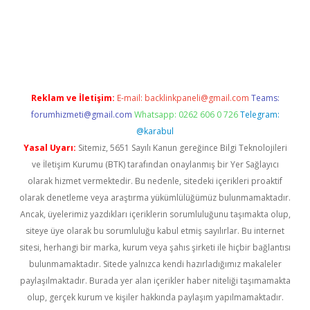
w.betexper.xyz/
betci.co
betci giriş
hiltonbet güncel giriş
Reklam ve İletişim:
E-mail:
backlinkpaneli@gmail.com
Teams:
forumhizmeti@gmail.com
Whatsapp: 0262 606 0 726
Telegram:
@karabul
Yasal Uyarı:
Sitemiz, 5651 Sayılı Kanun gereğince Bilgi Teknolojileri
ve İletişim Kurumu (BTK) tarafından onaylanmış bir Yer Sağlayıcı
olarak hizmet vermektedir. Bu nedenle, sitedeki içerikleri proaktif
olarak denetleme veya araştırma yükümlülüğümüz bulunmamaktadır.
Ancak, üyelerimiz yazdıkları içeriklerin sorumluluğunu taşımakta olup,
siteye üye olarak bu sorumluluğu kabul etmiş sayılırlar. Bu internet
sitesi, herhangi bir marka, kurum veya şahıs şirketi ile hiçbir bağlantısı
bulunmamaktadır. Sitede yalnızca kendi hazırladığımız makaleler
paylaşılmaktadır. Burada yer alan içerikler haber niteliği taşımamakta
olup, gerçek kurum ve kişiler hakkında paylaşım yapılmamaktadır.