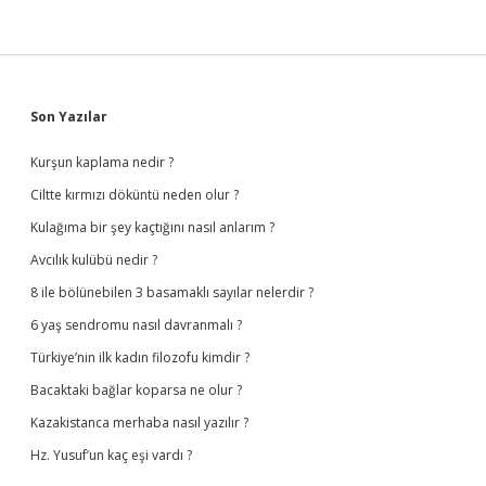
Sidebar
Son Yazılar
Kurşun kaplama nedir ?
Ciltte kırmızı döküntü neden olur ?
Kulağıma bir şey kaçtığını nasıl anlarım ?
Avcılık kulübü nedir ?
8 ile bölünebilen 3 basamaklı sayılar nelerdir ?
6 yaş sendromu nasıl davranmalı ?
Türkiye’nin ilk kadın filozofu kimdir ?
Bacaktaki bağlar koparsa ne olur ?
Kazakistanca merhaba nasıl yazılır ?
Hz. Yusuf’un kaç eşi vardı ?