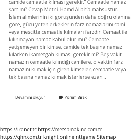
camide cemaatle kılması gerekir.” Cemaatle namaz
şart mı? Cevap Metni. Hamd Allah’a mahsustur.
İslam alimlerinin iki görüşünden daha doğru olanına
göre, gücü yeten erkeklerin farz namazlarını cami
veya mescitte cemaatle kılmaları farzdır. Cemaat ile
kılınmayan namaz kabul olur mu? Cemaate
yetişemeyen bir kimse, camide tek başına namaz
kılarken ikametgah kılması gerekir mi? Beş vakit
namazın cemaatle kılındığı camilere, o vaktin farz
namazını kılmak için giren kimseler, cemaatle veya
tek başına namaz kılmak isterlerse ezan…
Cemaatle
Devamını okuyun
Yorum Bırak
Namaz
Kılmazsak
Ne
Olur
https://irc.net.tc
https://metsamakine.com.tr
https://qhn.com.tr
knight online
nttgame
Sitemap