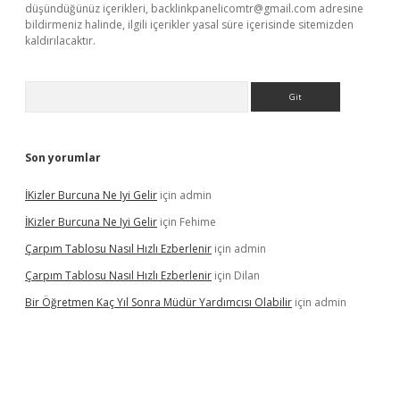
düşündüğünüz içerikleri,
backlinkpanelicomtr@gmail.com
adresine
bildirmeniz halinde, ilgili içerikler yasal süre içerisinde sitemizden
kaldırılacaktır.
Arama
Son yorumlar
İKizler Burcuna Ne Iyi Gelir
için
admin
İKizler Burcuna Ne Iyi Gelir
için
Fehime
Çarpım Tablosu Nasıl Hızlı Ezberlenir
için
admin
Çarpım Tablosu Nasıl Hızlı Ezberlenir
için
Dilan
Bir Öğretmen Kaç Yıl Sonra Müdür Yardımcısı Olabilir
için
admin