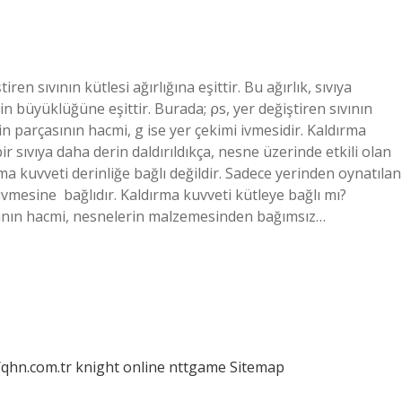
ren sıvının kütlesi ağırlığına eşittir. Bu ağırlık, sıvıya
in büyüklüğüne eşittir. Burada; ⍴s, yer değiştiren sıvının
in parçasının hacmi, g ise yer çekimi ivmesidir. Kaldırma
r sıvıya daha derin daldırıldıkça, nesne üzerinde etkili olan
ma kuvveti derinliğe bağlı değildir. Sadece yerinden oynatılan
ivmesine ‍ bağlıdır. Kaldırma kuvveti kütleye bağlı mı?
 sıvının hacmi, nesnelerin malzemesinden bağımsız…
/qhn.com.tr
knight online
nttgame
Sitemap