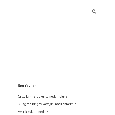
Sidebar
Son Yazılar
ilbet
hiltonbet
vdcasino güncel giriş
https://www.betex
Ciltte kırmızı döküntü neden olur ?
Kulağıma bir şey kaçtığını nasıl anlarım ?
Avcılık kulübü nedir ?