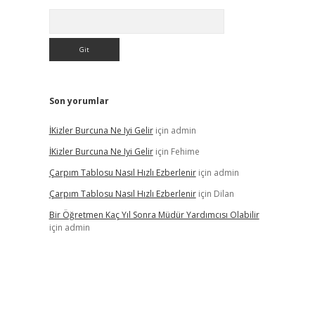
Arama
Son yorumlar
İKizler Burcuna Ne Iyi Gelir
için
admin
İKizler Burcuna Ne Iyi Gelir
için
Fehime
Çarpım Tablosu Nasıl Hızlı Ezberlenir
için
admin
Çarpım Tablosu Nasıl Hızlı Ezberlenir
için
Dilan
Bir Öğretmen Kaç Yıl Sonra Müdür Yardımcısı Olabilir
için
admin