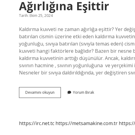
Ağırlığına Eşittir
Tarih: Ekim 25, 2024
Kaldırma kuvveti ne zaman ağırlığa eşittir? Yer değişti
batırılan cismin üzerine etki eden kaldırma kuvvetin
yoğunluğu, sıvıya batırılan (sıvıyla temas eden) cism
kuvveti hangi faktörlere bağlıdır? Bazen bir nesne bi
kaldırma kuvvetinin arttığı düşünülür. Ancak, kaldır
sıvının hacmine ‍, sıvının yoğunluğuna ‍ ve yerçekimi 
Nesneler bir sıvıya daldırıldığında, yer değiştiren
Kaldırma
Devamını okuyun
Yorum Bırak
Kuvveti
Hangi
Durumlarda
Cismin
Ağırlığına
https://irc.net.tc
https://metsamakine.com.tr
https:/
Eşittir