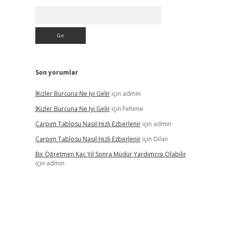
Arama
Son yorumlar
İKizler Burcuna Ne Iyi Gelir
için
admin
İKizler Burcuna Ne Iyi Gelir
için
Fehime
Çarpım Tablosu Nasıl Hızlı Ezberlenir
için
admin
Çarpım Tablosu Nasıl Hızlı Ezberlenir
için
Dilan
Bir Öğretmen Kaç Yıl Sonra Müdür Yardımcısı Olabilir
için
admin