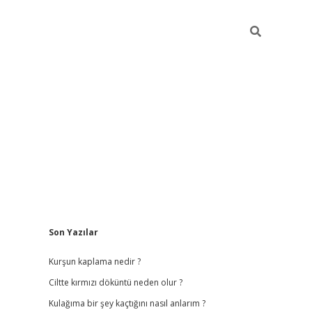
Sidebar
Son Yazılar
ilbet
hiltonbet
vdcasino güncel giriş
https://www.betex
Kurşun kaplama nedir ?
Ciltte kırmızı döküntü neden olur ?
Kulağıma bir şey kaçtığını nasıl anlarım ?