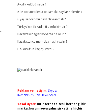
Avcılık kulübü nedir ?
8 ile bölünebilen 3 basamaklı sayılar nelerdir ?
6 yaş sendromu nasıl davranmalı ?
Türkiye’nin ilk kadın filozofu kimdir ?
L
Bacaktaki bağlar koparsa ne olur ?
Kazakistanca merhaba nasıl yazılır ?
Hz. Yusuf’un kaç eşi vardı ?
Reklam ve İletişim:
Skype:
live:.cid.575569c608265c69
Yasal Uyarı:
Bu internet sitesi, herhangi bir
marka, kurum veya şahıs şirketi ile hiçbir