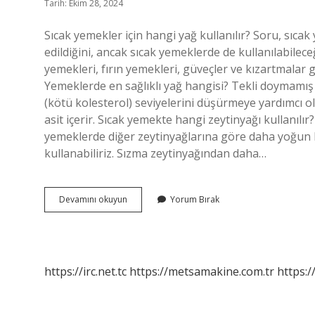
Tarih: Ekim 28, 2024
Sıcak yemekler için hangi yağ kullanılır? Soru, sıca
edildiğini, ancak sıcak yemeklerde de kullanılabilece
yemekleri, fırın yemekleri, güveçler ve kızartmalar g
Yemeklerde en sağlıklı yağ hangisi? Tekli doymamış ya
(kötü kolesterol) seviyelerini düşürmeye yardımcı ol
asit içerir. Sıcak yemekte hangi zeytinyağı kullanılır
yemeklerde diğer zeytinyağlarına göre daha yoğun 
kullanabiliriz. Sızma zeytinyağından daha…
Sıcak
Devamını okuyun
Yorum Bırak
Yemeklerde
Hangi
Yağ
Kullanılmalı
https://irc.net.tc
https://metsamakine.com.tr
https:/