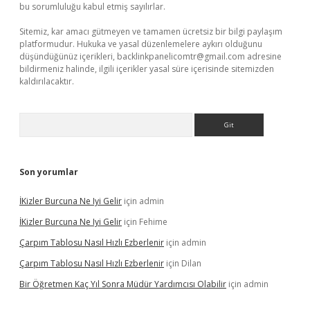
bu sorumluluğu kabul etmiş sayılırlar.
Sitemiz, kar amacı gütmeyen ve tamamen ücretsiz bir bilgi paylaşım
platformudur. Hukuka ve yasal düzenlemelere aykırı olduğunu
düşündüğünüz içerikleri,
backlinkpanelicomtr@gmail.com
adresine
bildirmeniz halinde, ilgili içerikler yasal süre içerisinde sitemizden
kaldırılacaktır.
Arama
Son yorumlar
İKizler Burcuna Ne Iyi Gelir
için
admin
İKizler Burcuna Ne Iyi Gelir
için
Fehime
Çarpım Tablosu Nasıl Hızlı Ezberlenir
için
admin
Çarpım Tablosu Nasıl Hızlı Ezberlenir
için
Dilan
Bir Öğretmen Kaç Yıl Sonra Müdür Yardımcısı Olabilir
için
admin