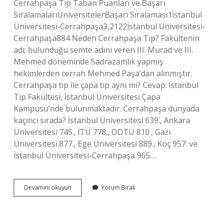
Cerrahpaşa Tıp Taban Puanları ve Başarı
SıralamalarıÜniversitelerBaşarı Sıralaması1İstanbul
Üniversitesi-Cerrahpaşa3,2122İstanbul Üniversitesi-
Cerrahpaşa884 Neden Cerrahpaşa Tıp? Fakültenin
adı; bulunduğu semte adını veren III. Murad ve III.
Mehmed döneminde Sadrazamlık yapmış
hekimlerden cerrah Mehmed Paşa’dan alınmıştır.
Cerrahpaşa tıp ile çapa tıp aynı mı? Cevap: İstanbul
Tıp Fakültesi, İstanbul Üniversitesi Çapa
Kampüsü’nde bulunmaktadır. Cerrahpaşa dünyada
kaçıncı sırada? İstanbul Üniversitesi 639., Ankara
Üniversitesi 745., İTÜ 778., ODTÜ 810., Gazi
Üniversitesi 877., Ege Üniversitesi 889., Koç 957. ve
İstanbul Üniversitesi-Cerrahpaşa 965.…
Cerrahpaşa
Devamını okuyun
Yorum Bırak
Tıp
Iyi
Mi