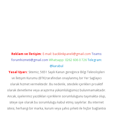
w.betexper.xyz/
betci.co
betci giriş
hiltonbet güncel giriş
Reklam ve İletişim:
E-mail:
backlinkpaneli@gmail.com
Teams:
forumhizmeti@gmail.com
Whatsapp: 0262 606 0 726
Telegram:
@karabul
Yasal Uyarı:
Sitemiz, 5651 Sayılı Kanun gereğince Bilgi Teknolojileri
ve İletişim Kurumu (BTK) tarafından onaylanmış bir Yer Sağlayıcı
olarak hizmet vermektedir. Bu nedenle, sitedeki içerikleri proaktif
olarak denetleme veya araştırma yükümlülüğümüz bulunmamaktadır.
Ancak, üyelerimiz yazdıkları içeriklerin sorumluluğunu taşımakta olup,
siteye üye olarak bu sorumluluğu kabul etmiş sayılırlar. Bu internet
sitesi, herhangi bir marka, kurum veya şahıs şirketi ile hiçbir bağlantısı