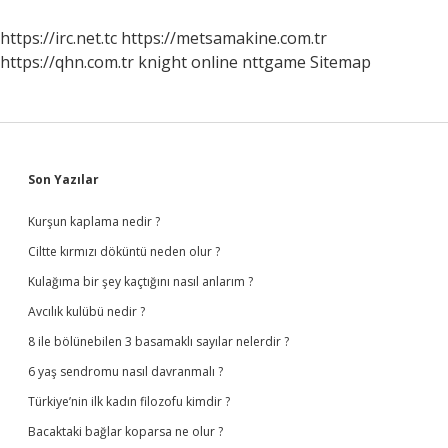
https://irc.net.tc
https://metsamakine.com.tr
https://qhn.com.tr
knight online
nttgame
Sitemap
Sidebar
Son Yazılar
Kurşun kaplama nedir ?
Ciltte kırmızı döküntü neden olur ?
Kulağıma bir şey kaçtığını nasıl anlarım ?
Avcılık kulübü nedir ?
8 ile bölünebilen 3 basamaklı sayılar nelerdir ?
6 yaş sendromu nasıl davranmalı ?
Türkiye’nin ilk kadın filozofu kimdir ?
Bacaktaki bağlar koparsa ne olur ?