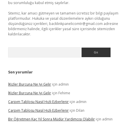
bu sorumluluğu kabul etmiş sayılırlar.
Sitemiz, kar amacı gütmeyen ve tamamen ücretsiz bir bilgi paylaşım
platformudur. Hukuka ve yasal düzenlemelere aykırı olduğunu
düşündüğünüz içerikleri,
backlinkpanelicomtr@gmail.com
adresine
bildirmeniz halinde, ilgili içerikler yasal süre içerisinde sitemizden
kaldırılacaktır.
Arama
Son yorumlar
İKizler Burcuna Ne Iyi Gelir
için
admin
İKizler Burcuna Ne Iyi Gelir
için
Fehime
Çarpım Tablosu Nasıl Hızlı Ezberlenir
için
admin
Çarpım Tablosu Nasıl Hızlı Ezberlenir
için
Dilan
Bir Öğretmen Kaç Yıl Sonra Müdür Yardımcısı Olabilir
için
admin