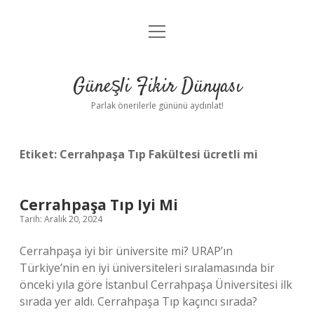
menüyü
Anasayfa
aç
Gizlilik Politikası
Güneşli Fikir Dünyası
Yasal Uyarı
Parlak önerilerle gününü aydınlat!
Hakkımızda
Etiket:
Cerrahpaşa Tıp Fakültesi ücretli mi
Cerrahpaşa Tıp Iyi Mi
Tarih: Aralık 20, 2024
Cerrahpaşa iyi bir üniversite mi? URAP’ın
Türkiye’nin en iyi üniversiteleri sıralamasında bir
önceki yıla göre İstanbul Cerrahpaşa Üniversitesi ilk
sırada yer aldı. Cerrahpaşa Tıp kaçıncı sırada?