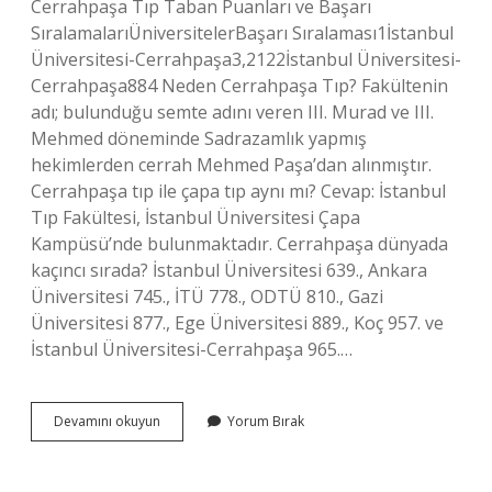
Cerrahpaşa Tıp Taban Puanları ve Başarı
SıralamalarıÜniversitelerBaşarı Sıralaması1İstanbul
Üniversitesi-Cerrahpaşa3,2122İstanbul Üniversitesi-
Cerrahpaşa884 Neden Cerrahpaşa Tıp? Fakültenin
adı; bulunduğu semte adını veren III. Murad ve III.
Mehmed döneminde Sadrazamlık yapmış
hekimlerden cerrah Mehmed Paşa’dan alınmıştır.
Cerrahpaşa tıp ile çapa tıp aynı mı? Cevap: İstanbul
Tıp Fakültesi, İstanbul Üniversitesi Çapa
Kampüsü’nde bulunmaktadır. Cerrahpaşa dünyada
kaçıncı sırada? İstanbul Üniversitesi 639., Ankara
Üniversitesi 745., İTÜ 778., ODTÜ 810., Gazi
Üniversitesi 877., Ege Üniversitesi 889., Koç 957. ve
İstanbul Üniversitesi-Cerrahpaşa 965.…
Cerrahpaşa
Devamını okuyun
Yorum Bırak
Tıp
Iyi
Mi