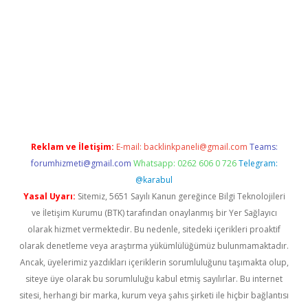
w.betexper.xyz/
betci.co
betci giriş
hiltonbet güncel giriş
Reklam ve İletişim:
E-mail:
backlinkpaneli@gmail.com
Teams:
forumhizmeti@gmail.com
Whatsapp: 0262 606 0 726
Telegram:
@karabul
Yasal Uyarı:
Sitemiz, 5651 Sayılı Kanun gereğince Bilgi Teknolojileri
ve İletişim Kurumu (BTK) tarafından onaylanmış bir Yer Sağlayıcı
olarak hizmet vermektedir. Bu nedenle, sitedeki içerikleri proaktif
olarak denetleme veya araştırma yükümlülüğümüz bulunmamaktadır.
Ancak, üyelerimiz yazdıkları içeriklerin sorumluluğunu taşımakta olup,
siteye üye olarak bu sorumluluğu kabul etmiş sayılırlar. Bu internet
sitesi, herhangi bir marka, kurum veya şahıs şirketi ile hiçbir bağlantısı