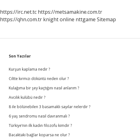
https://irc.net.tc
https://metsamakine.com.tr
https://qhn.com.tr
knight online
nttgame
Sitemap
Sidebar
Son Yazılar
Kurşun kaplama nedir ?
Ciltte kırmızı döküntü neden olur ?
Kulağıma bir şey kaçtığını nasıl anlarım ?
Avcılık kulübü nedir ?
8 ile bölünebilen 3 basamaklı sayılar nelerdir ?
6 yaş sendromu nasıl davranmalı ?
Türkiye’nin ilk kadın filozofu kimdir ?
Bacaktaki bağlar koparsa ne olur ?