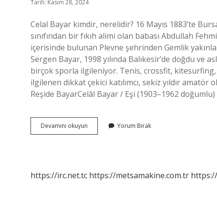
Tarih: Kasım 28, 2024
Celal Bayar kimdir, nerelidir? 16 Mayıs 1883’te Bur
sınıfından bir fıkıh alimi olan babası Abdullah Feh
içerisinde bulunan Plevne şehrinden Gemlik yakınl
Sergen Bayar, 1998 yılında Balıkesir’de doğdu ve asl
birçok sporla ilgileniyor. Tenis, crossfit, kitesurfin
ilgilenen dikkat çekici katılımcı, sekiz yıldır amatör o
Reşide BayarCelâl Bayar / Eşi (1903–1962 doğumlu) 
Şemsettin
Devamını okuyun
Yorum Bırak
Bayar
Kimdir
https://irc.net.tc
https://metsamakine.com.tr
https:/