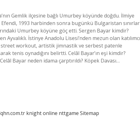
sa’nın Gemlik ilçesine bağlı Umurbey köyünde doğdu. İlmiye
mi Efendi, 1993 harbinden sonra bugünkü Bulgaristan sınırlar
arındaki Umurbey köyüne göç etti. Sergen Bayar kimdir?
en Ayvalıklı. İstinye Anadolu Lisesi’nden mezun olan katılımcı
g, street workout, artistik jimnastik ve serbest patenle
larak tenis oynadığını belirtti. Celâl Bayar’ın eşi kimdir?
Celâl Bayar neden idama çarptırıldı? Köpek Davası…
/qhn.com.tr
knight online
nttgame
Sitemap