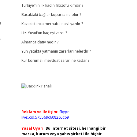
Türkiye’nin ilk kadın filozofu kimdir ?
Bacaktaki bağlar koparsa ne olur ?
ı
Kazakistanca merhaba nasıl yazılır ?
Hz. Yusuf’un kaç eşi vardı ?
,
Almanca dativ nedir ?
Yün yatakta yatmanın zararları nelerdir ?
Kur korumalı mevduat zararı ne kadar ?
Reklam ve İletişim:
Skype:
live:.cid.575569c608265c69
Yasal Uyarı:
Bu internet sitesi, herhangi bir
marka, kurum veya şahıs şirketi ile hiçbir