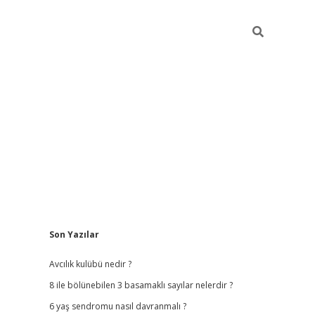
Sidebar
Son Yazılar
ilbet
hiltonbet
vdcasino güncel giriş
https://www.bete
Avcılık kulübü nedir ?
8 ile bölünebilen 3 basamaklı sayılar nelerdir ?
6 yaş sendromu nasıl davranmalı ?