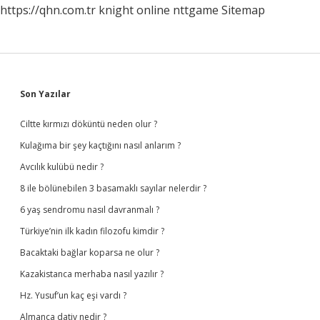
https://qhn.com.tr
knight online
nttgame
Sitemap
Sidebar
Son Yazılar
Ciltte kırmızı döküntü neden olur ?
Kulağıma bir şey kaçtığını nasıl anlarım ?
Avcılık kulübü nedir ?
8 ile bölünebilen 3 basamaklı sayılar nelerdir ?
6 yaş sendromu nasıl davranmalı ?
Türkiye’nin ilk kadın filozofu kimdir ?
Bacaktaki bağlar koparsa ne olur ?
Kazakistanca merhaba nasıl yazılır ?
Hz. Yusuf’un kaç eşi vardı ?
Almanca dativ nedir ?