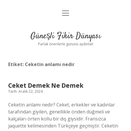
menüyü
Anasayfa
aç
Gizlilik Politikası
Güneşli Fikir Dünyası
Yasal Uyarı
Parlak önerilerle gününü aydınlat!
Hakkımızda
Etiket:
Ceketin anlamı nedir
Ceket Demek Ne Demek
Tarih: Aralık 22, 2024
Ceketin anlamı nedir? Ceket, erkekler ve kadınlar
tarafından giyilen, genellikle önden düğmeli ve
kalçaları örten kollu bir dış giysidir. Fransızca
jaquette kelimesinden Türkçeye geçmiştir. Ceketin