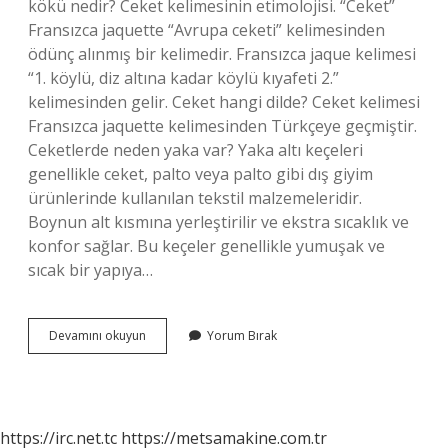
kökü nedir? Ceket kelimesinin etimolojisi. “Ceket”
Fransızca jaquette “Avrupa ceketi” kelimesinden
ödünç alınmış bir kelimedir. Fransızca jaque kelimesi
“1. köylü, diz altına kadar köylü kıyafeti 2.”
kelimesinden gelir. Ceket hangi dilde? Ceket kelimesi
Fransızca jaquette kelimesinden Türkçeye geçmiştir.
Ceketlerde neden yaka var? Yaka altı keçeleri
genellikle ceket, palto veya palto gibi dış giyim
ürünlerinde kullanılan tekstil malzemeleridir.
Boynun alt kısmına yerleştirilir ve ekstra sıcaklık ve
konfor sağlar. Bu keçeler genellikle yumuşak ve
sıcak bir yapıya…
Ceket
Devamını okuyun
Yorum Bırak
Demek
Ne
Demek
https://irc.net.tc
https://metsamakine.com.tr