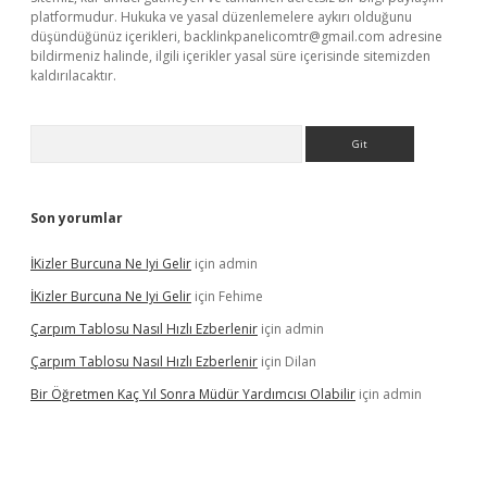
platformudur. Hukuka ve yasal düzenlemelere aykırı olduğunu
düşündüğünüz içerikleri,
backlinkpanelicomtr@gmail.com
adresine
bildirmeniz halinde, ilgili içerikler yasal süre içerisinde sitemizden
kaldırılacaktır.
Arama
Son yorumlar
İKizler Burcuna Ne Iyi Gelir
için
admin
İKizler Burcuna Ne Iyi Gelir
için
Fehime
Çarpım Tablosu Nasıl Hızlı Ezberlenir
için
admin
Çarpım Tablosu Nasıl Hızlı Ezberlenir
için
Dilan
Bir Öğretmen Kaç Yıl Sonra Müdür Yardımcısı Olabilir
için
admin