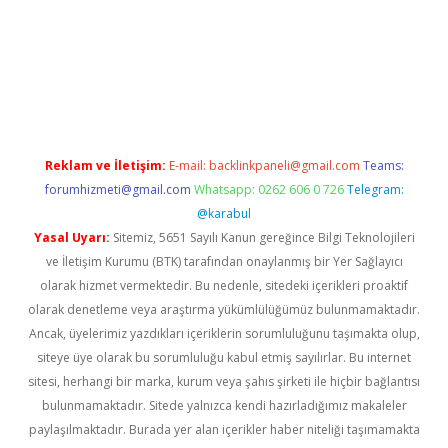
w.betexper.xyz/
betci.co
betci giriş
hiltonbet güncel giriş
Reklam ve İletişim:
E-mail:
backlinkpaneli@gmail.com
Teams:
forumhizmeti@gmail.com
Whatsapp: 0262 606 0 726
Telegram:
@karabul
Yasal Uyarı:
Sitemiz, 5651 Sayılı Kanun gereğince Bilgi Teknolojileri
ve İletişim Kurumu (BTK) tarafından onaylanmış bir Yer Sağlayıcı
olarak hizmet vermektedir. Bu nedenle, sitedeki içerikleri proaktif
olarak denetleme veya araştırma yükümlülüğümüz bulunmamaktadır.
Ancak, üyelerimiz yazdıkları içeriklerin sorumluluğunu taşımakta olup,
siteye üye olarak bu sorumluluğu kabul etmiş sayılırlar. Bu internet
sitesi, herhangi bir marka, kurum veya şahıs şirketi ile hiçbir bağlantısı
bulunmamaktadır. Sitede yalnızca kendi hazırladığımız makaleler
paylaşılmaktadır. Burada yer alan içerikler haber niteliği taşımamakta