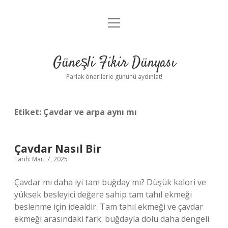
menüyü
Anasayfa
aç
Gizlilik Politikası
Güneşli Fikir Dünyası
Yasal Uyarı
Parlak önerilerle gününü aydınlat!
Hakkımızda
Etiket:
Çavdar ve arpa aynı mı
Çavdar Nasıl Bir
Tarih: Mart 7, 2025
Çavdar mı daha iyi tam buğday mı? Düşük kalori ve
yüksek besleyici değere sahip tam tahıl ekmeği
beslenme için idealdir. Tam tahıl ekmeği ve çavdar
ekmeği arasındaki fark: buğdayla dolu daha dengeli