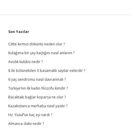
Sidebar
Son Yazılar
Ciltte kırmızı döküntü neden olur ?
Kulağıma bir şey kaçtığını nasıl anlarım ?
Avcılık kulübü nedir ?
8 ile bölünebilen 3 basamaklı sayılar nelerdir ?
6 yaş sendromu nasıl davranmalı ?
Türkiye’nin ilk kadın filozofu kimdir ?
Bacaktaki bağlar koparsa ne olur ?
Kazakistanca merhaba nasıl yazılır ?
Hz. Yusuf’un kaç eşi vardı ?
Almanca dativ nedir ?