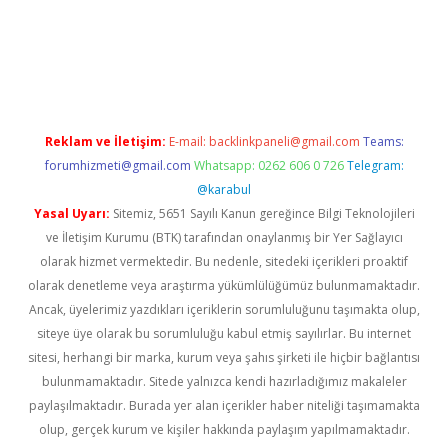
www.betexper.xyz/
betci.co
betci giriş
hiltonbet güncel giriş
Reklam ve İletişim:
E-mail:
backlinkpaneli@gmail.com
Teams:
forumhizmeti@gmail.com
Whatsapp: 0262 606 0 726
Telegram:
@karabul
Yasal Uyarı:
Sitemiz, 5651 Sayılı Kanun gereğince Bilgi Teknolojileri
ve İletişim Kurumu (BTK) tarafından onaylanmış bir Yer Sağlayıcı
olarak hizmet vermektedir. Bu nedenle, sitedeki içerikleri proaktif
olarak denetleme veya araştırma yükümlülüğümüz bulunmamaktadır.
Ancak, üyelerimiz yazdıkları içeriklerin sorumluluğunu taşımakta olup,
siteye üye olarak bu sorumluluğu kabul etmiş sayılırlar. Bu internet
sitesi, herhangi bir marka, kurum veya şahıs şirketi ile hiçbir bağlantısı
bulunmamaktadır. Sitede yalnızca kendi hazırladığımız makaleler
paylaşılmaktadır. Burada yer alan içerikler haber niteliği taşımamakta
olup, gerçek kurum ve kişiler hakkında paylaşım yapılmamaktadır.