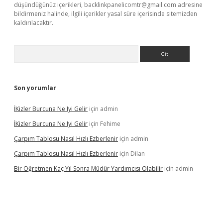
düşündüğünüz içerikleri,
backlinkpanelicomtr@gmail.com
adresine
bildirmeniz halinde, ilgili içerikler yasal süre içerisinde sitemizden
kaldırılacaktır.
Arama
Son yorumlar
İKizler Burcuna Ne Iyi Gelir
için
admin
İKizler Burcuna Ne Iyi Gelir
için
Fehime
Çarpım Tablosu Nasıl Hızlı Ezberlenir
için
admin
Çarpım Tablosu Nasıl Hızlı Ezberlenir
için
Dilan
Bir Öğretmen Kaç Yıl Sonra Müdür Yardımcısı Olabilir
için
admin