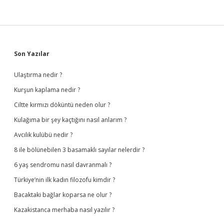
Sidebar
Son Yazılar
Ulaştırma nedir ?
Kurşun kaplama nedir ?
Ciltte kırmızı döküntü neden olur ?
Kulağıma bir şey kaçtığını nasıl anlarım ?
Avcılık kulübü nedir ?
8 ile bölünebilen 3 basamaklı sayılar nelerdir ?
6 yaş sendromu nasıl davranmalı ?
Türkiye’nin ilk kadın filozofu kimdir ?
Bacaktaki bağlar koparsa ne olur ?
Kazakistanca merhaba nasıl yazılır ?