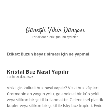
menüyü
Anasayfa
aç
Gizlilik Politikası
Güneşli Fikir Dünyası
Yasal Uyarı
Parlak önerilerle gününü aydınlat!
Hakkımızda
Etiket:
Buzun beyaz olması için ne yapmalı
Kristal Buz Nasıl Yapılır
Tarih: Ocak 5, 2025
Viski için kaliteli buz nasıl yapılır? Viski buz küpleri
üretmenin en yaygın yolu, geleneksel bir küp şekli
veya silikon bir şekil kullanmaktır. Geleneksel plastik
küpler veya silikon bir şekil ile Isky buz küpleri. Evde