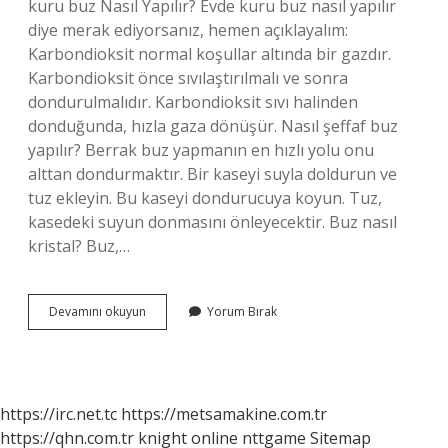
kuru buz Nasıl Yapılır? Evde kuru buz nasıl yapılır
diye merak ediyorsanız, hemen açıklayalım:
Karbondioksit normal koşullar altında bir gazdır.
Karbondioksit önce sıvılaştırılmalı ve sonra
dondurulmalıdır. Karbondioksit sıvı halinden
donduğunda, hızla gaza dönüşür. Nasıl şeffaf buz
yapılır? Berrak buz yapmanın en hızlı yolu onu
alttan dondurmaktır. Bir kaseyi suyla doldurun ve
tuz ekleyin. Bu kaseyi dondurucuya koyun. Tuz,
kasedeki suyun donmasını önleyecektir. Buz nasıl
kristal? Buz,…
Kristal
Devamını okuyun
Yorum Bırak
Buz
Nasıl
Yapılır
https://irc.net.tc
https://metsamakine.com.tr
https://qhn.com.tr
knight online
nttgame
Sitemap