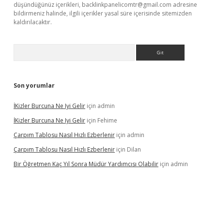
düşündüğünüz içerikleri,
backlinkpanelicomtr@gmail.com
adresine
bildirmeniz halinde, ilgili içerikler yasal süre içerisinde sitemizden
kaldırılacaktır.
Arama
Son yorumlar
İKizler Burcuna Ne Iyi Gelir
için
admin
İKizler Burcuna Ne Iyi Gelir
için
Fehime
Çarpım Tablosu Nasıl Hızlı Ezberlenir
için
admin
Çarpım Tablosu Nasıl Hızlı Ezberlenir
için
Dilan
Bir Öğretmen Kaç Yıl Sonra Müdür Yardımcısı Olabilir
için
admin