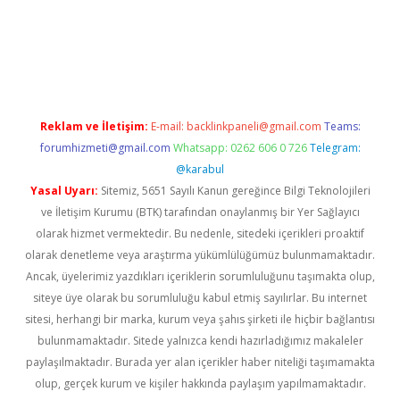
w.betexper.xyz/
betci.co
betci giriş
hiltonbet güncel giriş
Reklam ve İletişim:
E-mail:
backlinkpaneli@gmail.com
Teams:
forumhizmeti@gmail.com
Whatsapp: 0262 606 0 726
Telegram:
@karabul
Yasal Uyarı:
Sitemiz, 5651 Sayılı Kanun gereğince Bilgi Teknolojileri
ve İletişim Kurumu (BTK) tarafından onaylanmış bir Yer Sağlayıcı
olarak hizmet vermektedir. Bu nedenle, sitedeki içerikleri proaktif
olarak denetleme veya araştırma yükümlülüğümüz bulunmamaktadır.
Ancak, üyelerimiz yazdıkları içeriklerin sorumluluğunu taşımakta olup,
siteye üye olarak bu sorumluluğu kabul etmiş sayılırlar. Bu internet
sitesi, herhangi bir marka, kurum veya şahıs şirketi ile hiçbir bağlantısı
bulunmamaktadır. Sitede yalnızca kendi hazırladığımız makaleler
paylaşılmaktadır. Burada yer alan içerikler haber niteliği taşımamakta
olup, gerçek kurum ve kişiler hakkında paylaşım yapılmamaktadır.