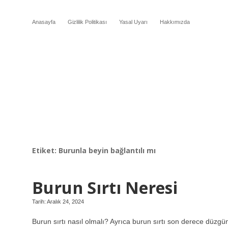
Anasayfa
Gizlilik Politikası
Yasal Uyarı
Hakkımızda
Etiket:
Burunla beyin bağlantılı mı
Burun Sırtı Neresi
Tarih: Aralık 24, 2024
Burun sırtı nasıl olmalı? Ayrıca burun sırtı son derece düzgün