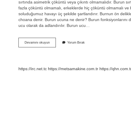
sırtında asimetrik çöküntü veya çıkıntı olmamalıdır. Burun s
fazla çöküntü olmamalı, erkeklerde hiç çöküntü olmamalı ve
soluduğumuz havayı üç şekilde şartlandırır. Burnun ön delikl
choana denir. Burun ucuna ne denir? Burun fonksiyonlarını d
ucu olarak da adlandırılır. Burun ucu…
Burun
Devamını okuyun
Yorum Bırak
Sırtı
Neresi
https://irc.net.tc
https://metsamakine.com.tr
https://qhn.com.t