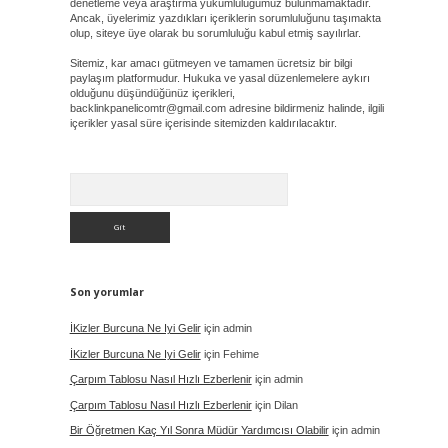
denetleme veya araştırma yükümlülüğümüz bulunmamaktadır.
Ancak, üyelerimiz yazdıkları içeriklerin sorumluluğunu taşımakta
olup, siteye üye olarak bu sorumluluğu kabul etmiş sayılırlar.
Sitemiz, kar amacı gütmeyen ve tamamen ücretsiz bir bilgi
paylaşım platformudur. Hukuka ve yasal düzenlemelere aykırı
olduğunu düşündüğünüz içerikleri,
backlinkpanelicomtr@gmail.com
adresine bildirmeniz halinde, ilgili
içerikler yasal süre içerisinde sitemizden kaldırılacaktır.
Arama
Son yorumlar
İKizler Burcuna Ne Iyi Gelir
için
admin
İKizler Burcuna Ne Iyi Gelir
için
Fehime
Çarpım Tablosu Nasıl Hızlı Ezberlenir
için
admin
Çarpım Tablosu Nasıl Hızlı Ezberlenir
için
Dilan
Bir Öğretmen Kaç Yıl Sonra Müdür Yardımcısı Olabilir
için
admin