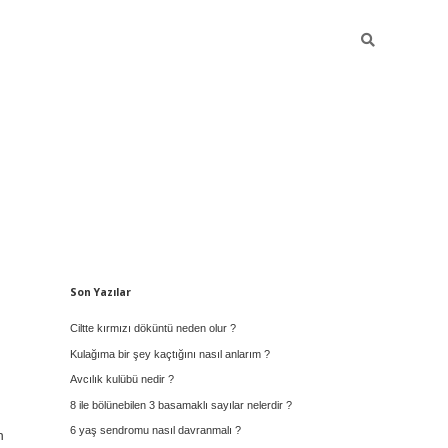
Sidebar
Son Yazılar
Ciltte kırmızı döküntü neden olur ?
Kulağıma bir şey kaçtığını nasıl anlarım ?
Avcılık kulübü nedir ?
8 ile bölünebilen 3 basamaklı sayılar nelerdir ?
6 yaş sendromu nasıl davranmalı ?
n