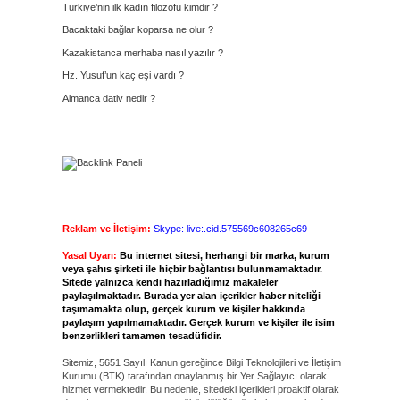
Türkiye’nin ilk kadın filozofu kimdir ?
Bacaktaki bağlar koparsa ne olur ?
Kazakistanca merhaba nasıl yazılır ?
Hz. Yusuf’un kaç eşi vardı ?
Almanca dativ nedir ?
Reklam ve İletişim:
Skype: live:.cid.575569c608265c69
Yasal Uyarı:
Bu internet sitesi, herhangi bir marka, kurum
veya şahıs şirketi ile hiçbir bağlantısı bulunmamaktadır.
Sitede yalnızca kendi hazırladığımız makaleler
paylaşılmaktadır. Burada yer alan içerikler haber niteliği
taşımamakta olup, gerçek kurum ve kişiler hakkında
paylaşım yapılmamaktadır. Gerçek kurum ve kişiler ile isim
benzerlikleri tamamen tesadüfidir.
Sitemiz, 5651 Sayılı Kanun gereğince Bilgi Teknolojileri ve İletişim
Kurumu (BTK) tarafından onaylanmış bir Yer Sağlayıcı olarak
hizmet vermektedir. Bu nedenle, sitedeki içerikleri proaktif olarak