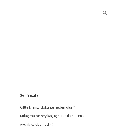
Sidebar
Son Yazılar
ilbet
hiltonbet
vdcasino güncel giriş
https://www.bete
Ciltte kırmızı döküntü neden olur ?
Kulağıma bir şey kaçtığını nasıl anlarım ?
Avcılık kulübü nedir ?