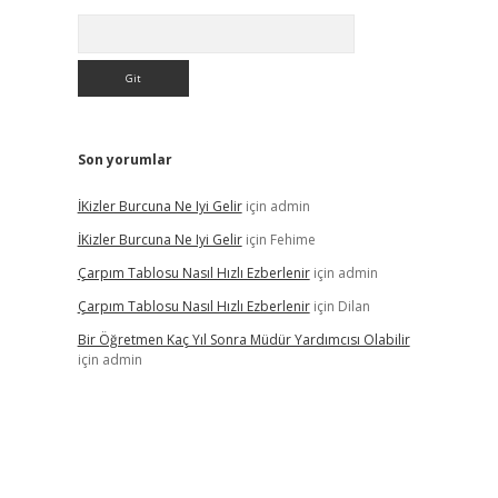
Arama
Son yorumlar
İKizler Burcuna Ne Iyi Gelir
için
admin
İKizler Burcuna Ne Iyi Gelir
için
Fehime
Çarpım Tablosu Nasıl Hızlı Ezberlenir
için
admin
Çarpım Tablosu Nasıl Hızlı Ezberlenir
için
Dilan
Bir Öğretmen Kaç Yıl Sonra Müdür Yardımcısı Olabilir
için
admin