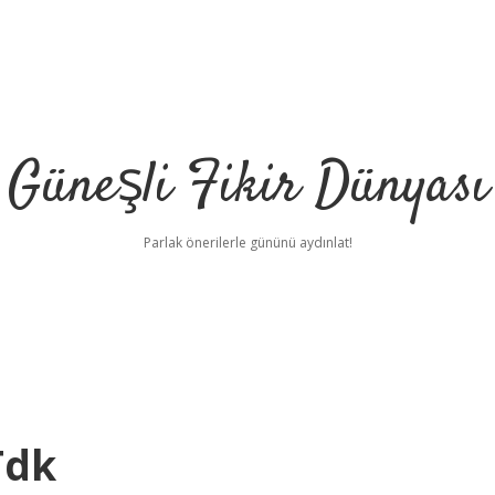
Güneşli Fikir Dünyası
Parlak önerilerle gününü aydınlat!
Tdk