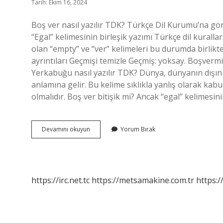
Tarih: Ekim 16, 2024
Boş ver nasıl yazılır TDK? Türkçe Dil Kurumu’na gör
“Egal” kelimesinin birleşik yazımı Türkçe dil kuralları
olan “empty” ve “ver” kelimeleri bu durumda birlikt
ayrıntıları Geçmişi temizle Geçmiş: yoksay. Boşvermiş
Yerkabuğu nasıl yazılır TDK? Dünya, dünyanın dışını
anlamına gelir. Bu kelime sıklıkla yanlış olarak kab
olmalıdır. Boş ver bitişik mi? Ancak “egal” kelimesin
Boşver
Devamını okuyun
Yorum Bırak
Nasıl
Yazilir
Tdk
https://irc.net.tc
https://metsamakine.com.tr
https:/