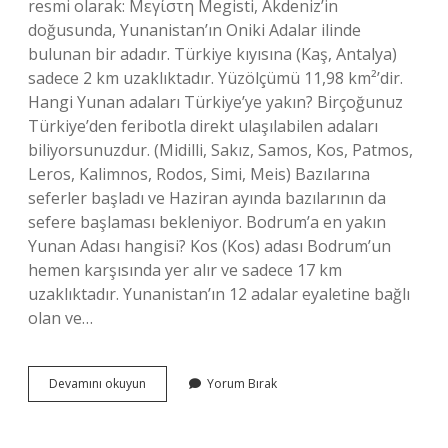
resmi olarak: Μεγίστη Megisti, Akdeniz’in
doğusunda, Yunanistan’ın Oniki Adalar ilinde
bulunan bir adadır. Türkiye kıyısına (Kaş, Antalya)
sadece 2 km uzaklıktadır. Yüzölçümü 11,98 km²’dir.
Hangi Yunan adaları Türkiye’ye yakın? Birçoğunuz
Türkiye’den feribotla direkt ulaşılabilen adaları
biliyorsunuzdur. (Midilli, Sakız, Samos, Kos, Patmos,
Leros, Kalimnos, Rodos, Simi, Meis) Bazılarına
seferler başladı ve Haziran ayında bazılarının da
sefere başlaması bekleniyor. Bodrum’a en yakın
Yunan Adası hangisi? Kos (Kos) adası Bodrum’un
hemen karşısında yer alır ve sadece 17 km
uzaklıktadır. Yunanistan’ın 12 adalar eyaletine bağlı
olan ve…
Türkiyeye
Devamını okuyun
Yorum Bırak
En
Yakın
Yunan