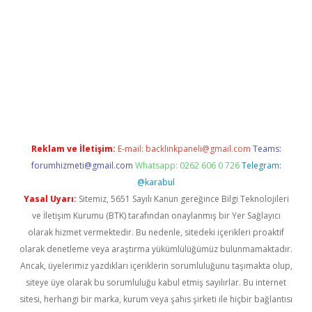
w.betexper.xyz/
betci.co
betci giriş
hiltonbet güncel giriş
Reklam ve İletişim:
E-mail:
backlinkpaneli@gmail.com
Teams:
forumhizmeti@gmail.com
Whatsapp: 0262 606 0 726
Telegram:
@karabul
Yasal Uyarı:
Sitemiz, 5651 Sayılı Kanun gereğince Bilgi Teknolojileri
ve İletişim Kurumu (BTK) tarafından onaylanmış bir Yer Sağlayıcı
olarak hizmet vermektedir. Bu nedenle, sitedeki içerikleri proaktif
olarak denetleme veya araştırma yükümlülüğümüz bulunmamaktadır.
Ancak, üyelerimiz yazdıkları içeriklerin sorumluluğunu taşımakta olup,
siteye üye olarak bu sorumluluğu kabul etmiş sayılırlar. Bu internet
sitesi, herhangi bir marka, kurum veya şahıs şirketi ile hiçbir bağlantısı