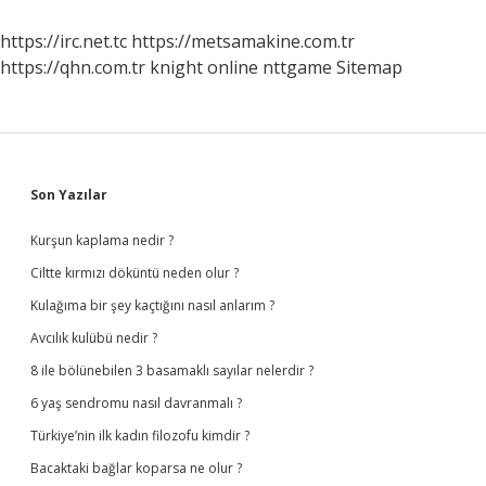
Adası
Hangisi
https://irc.net.tc
https://metsamakine.com.tr
https://qhn.com.tr
knight online
nttgame
Sitemap
Sidebar
Son Yazılar
Kurşun kaplama nedir ?
Ciltte kırmızı döküntü neden olur ?
Kulağıma bir şey kaçtığını nasıl anlarım ?
Avcılık kulübü nedir ?
8 ile bölünebilen 3 basamaklı sayılar nelerdir ?
6 yaş sendromu nasıl davranmalı ?
Türkiye’nin ilk kadın filozofu kimdir ?
Bacaktaki bağlar koparsa ne olur ?