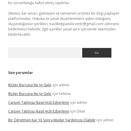
bu sorumluluğu kabul etmiş sayılırlar.
Sitemiz, kar amacı gütmeyen ve tamamen ücretsiz bir bilgi paylaşım
platformudur. Hukuka ve yasal düzenlemelere aykırı olduğunu
düşündüğünüz içerikleri,
backlinkpanelicomtr@gmail.com
adresine
bildirmeniz halinde, ilgili içerikler yasal süre içerisinde sitemizden
kaldırılacaktır.
Arama
Son yorumlar
İKizler Burcuna Ne Iyi Gelir
için
admin
İKizler Burcuna Ne Iyi Gelir
için
Fehime
Çarpım Tablosu Nasıl Hızlı Ezberlenir
için
admin
Çarpım Tablosu Nasıl Hızlı Ezberlenir
için
Dilan
Bir Öğretmen Kaç Yıl Sonra Müdür Yardımcısı Olabilir
için
admin