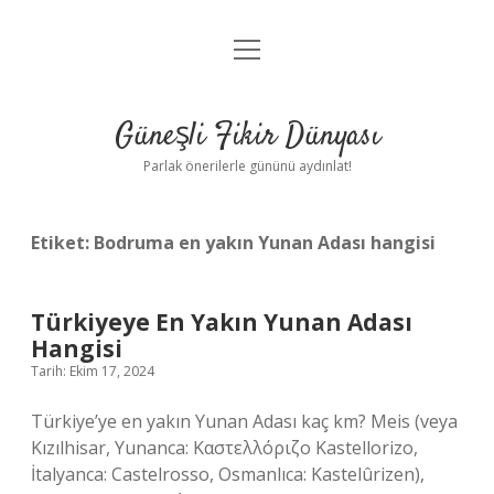
menüyü
Anasayfa
aç
Gizlilik Politikası
Güneşli Fikir Dünyası
Yasal Uyarı
Parlak önerilerle gününü aydınlat!
Hakkımızda
Etiket:
Bodruma en yakın Yunan Adası hangisi
Türkiyeye En Yakın Yunan Adası
Hangisi
Tarih: Ekim 17, 2024
Türkiye’ye en yakın Yunan Adası kaç km? Meis (veya
Kızılhisar, Yunanca: Καστελλόριζο Kastellorizo,
İtalyanca: Castelrosso, Osmanlıca: Kastelûrizen),