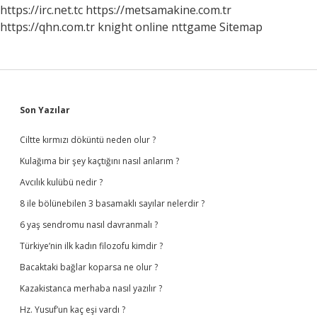
Ne
https://irc.net.tc
https://metsamakine.com.tr
Olur
https://qhn.com.tr
knight online
nttgame
Sitemap
Sidebar
Son Yazılar
Ciltte kırmızı döküntü neden olur ?
Kulağıma bir şey kaçtığını nasıl anlarım ?
Avcılık kulübü nedir ?
8 ile bölünebilen 3 basamaklı sayılar nelerdir ?
6 yaş sendromu nasıl davranmalı ?
Türkiye’nin ilk kadın filozofu kimdir ?
Bacaktaki bağlar koparsa ne olur ?
Kazakistanca merhaba nasıl yazılır ?
Hz. Yusuf’un kaç eşi vardı ?