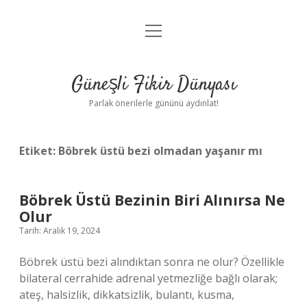
menüyü
Anasayfa
aç
Gizlilik Politikası
Güneşli Fikir Dünyası
Yasal Uyarı
Parlak önerilerle gününü aydınlat!
Hakkımızda
Etiket:
Böbrek üstü bezi olmadan yaşanır mı
Böbrek Üstü Bezinin Biri Alınırsa Ne
Olur
Tarih: Aralık 19, 2024
Böbrek üstü bezi alındıktan sonra ne olur? Özellikle
bilateral cerrahide adrenal yetmezliğe bağlı olarak;
ateş, halsizlik, dikkatsizlik, bulantı, kusma,