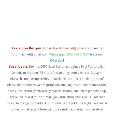
w.betexper.xyz/
betci.co
betci giriş
hiltonbet güncel giriş
Reklam ve İletişim:
E-mail:
backlinkpaneli@gmail.com
Teams:
forumhizmeti@gmail.com
Whatsapp: 0262 606 0 726
Telegram:
@karabul
Yasal Uyarı:
Sitemiz, 5651 Sayılı Kanun gereğince Bilgi Teknolojileri
ve İletişim Kurumu (BTK) tarafından onaylanmış bir Yer Sağlayıcı
olarak hizmet vermektedir. Bu nedenle, sitedeki içerikleri proaktif
olarak denetleme veya araştırma yükümlülüğümüz bulunmamaktadır.
Ancak, üyelerimiz yazdıkları içeriklerin sorumluluğunu taşımakta olup,
siteye üye olarak bu sorumluluğu kabul etmiş sayılırlar. Bu internet
sitesi, herhangi bir marka, kurum veya şahıs şirketi ile hiçbir bağlantısı
bulunmamaktadır. Sitede yalnızca kendi hazırladığımız makaleler