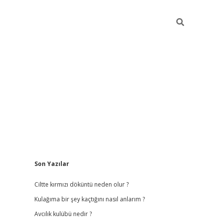
Sidebar
Son Yazılar
ilbet
hiltonbet
vdcasino güncel giriş
https://www.bete
Ciltte kırmızı döküntü neden olur ?
Kulağıma bir şey kaçtığını nasıl anlarım ?
Avcılık kulübü nedir ?