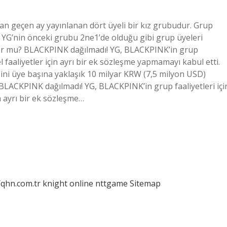
dan geçen ay yayınlanan dört üyeli bir kız grubudur. Grup
r. YG’nin önceki grubu 2ne1’de olduğu gibi grup üyeleri
ıyor mu? BLACKPINK dağılmadı! YG, BLACKPINK’in grup
l faaliyetler için ayrı bir ek sözleşme yapmamayı kabul etti.
ni üye başına yaklaşık 10 milyar KRW (7,5 milyon USD)
24BLACKPINK dağılmadı! YG, BLACKPINK’in grup faaliyetleri içi
n ayrı bir ek sözleşme…
/qhn.com.tr
knight online
nttgame
Sitemap