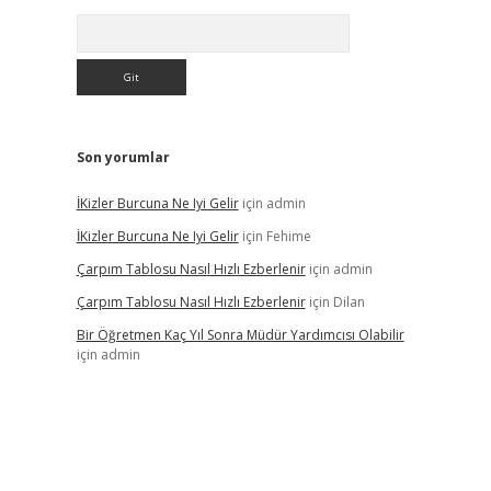
Arama
Son yorumlar
İKizler Burcuna Ne Iyi Gelir
için
admin
İKizler Burcuna Ne Iyi Gelir
için
Fehime
Çarpım Tablosu Nasıl Hızlı Ezberlenir
için
admin
Çarpım Tablosu Nasıl Hızlı Ezberlenir
için
Dilan
Bir Öğretmen Kaç Yıl Sonra Müdür Yardımcısı Olabilir
için
admin