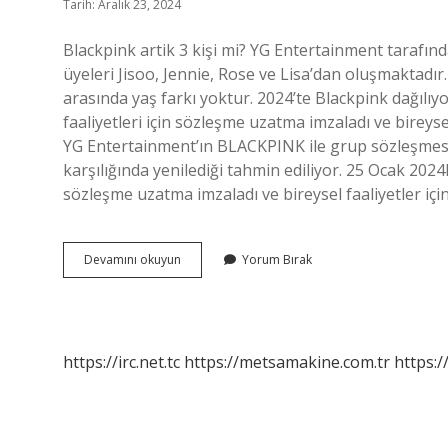
Tarih: Aralık 23, 2024
Blackpink artik 3 kişi mi? YG Entertainment tarafın
üyeleri Jisoo, Jennie, Rose ve Lisa’dan oluşmaktadı
arasında yaş farkı yoktur. 2024’te Blackpink dağıl
faaliyetleri için sözleşme uzatma imzaladı ve bireyse
YG Entertainment’ın BLACKPINK ile grup sözleşmesi
karşılığında yenilediği tahmin ediliyor. 25 Ocak 20
sözleşme uzatma imzaladı ve bireysel faaliyetler içi
Blackpink
Devamını okuyun
Yorum Bırak
Artık
3
Kişi
Mi
https://irc.net.tc
https://metsamakine.com.tr
https:/