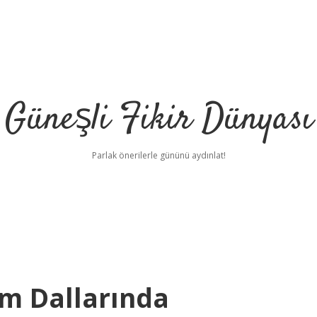
Güneşli Fikir Dünyası
Parlak önerilerle gününü aydınlat!
im Dallarında