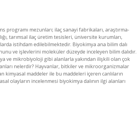
ns programı mezunları; ilaç sanayi fabrikaları, araştırma-
ğı, tarımsal ilaç üretim tesisleri, üniversite kurumları,
larda istihdam edilebilmektedir. Biyokimya ana bilim dalı
unu ve işlevlerini moleküler düzeyde inceleyen bilim dalıdır.
a ve mikrobiyoloji gibi alanlarla yakından ilişkili olan çok
 alanları nelerdir? Hayvanlar, bitkiler ve mikroorganizmalar
n kimyasal maddeler ile bu maddeleri içeren canlıların
l olayların incelenmesi biyokimya dalının ilgi alanları