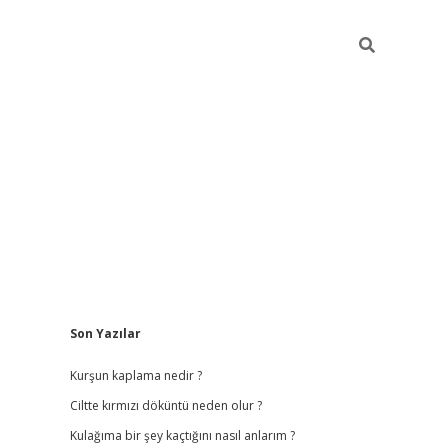
Sidebar
Son Yazılar
ilbet
hiltonbet
vdcasino güncel giriş
https://www.betexp
Kurşun kaplama nedir ?
Ciltte kırmızı döküntü neden olur ?
Kulağıma bir şey kaçtığını nasıl anlarım ?