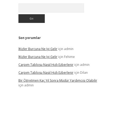
Arama
Son yorumlar
İKizler Burcuna Ne Iyi Gelir
için
admin
İKizler Burcuna Ne Iyi Gelir
için
Fehime
Çarpım Tablosu Nasıl Hızlı Ezberlenir
için
admin
Çarpım Tablosu Nasıl Hızlı Ezberlenir
için
Dilan
Bir Öğretmen Kaç Yıl Sonra Müdür Yardımcısı Olabilir
için
admin