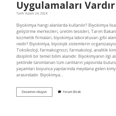
Uygulamaları Vardır
Tarih: Kasım 24, 2024
Biyokimya hangi alanlarda kullanılır? Biyokimya lisa
geliştirme merkezleri, üretim tesisleri, Tarım Bakanlı
kozmetik firmaları, biyokimya laboratuvarı gibi alan
nedir? Biyokimya, biyolojik sistemlerin organizasyon
Toksikoloji, farmakognozi, farmakoloji, analitik kimy
disiplinli bir temel bilim alanıdır. Biyokimyanın ilgi
şeklinde tanımlanan tüm canlıların yapısında buluna
yaşamları boyunca yapılarında meydana gelen kimyasa
arasındadır. Biyokimya…
Biyokimya
Devamını okuyun
Yorum Bırak
Hangi
Bilim
Dallarında
Uygulamaları
Vardır