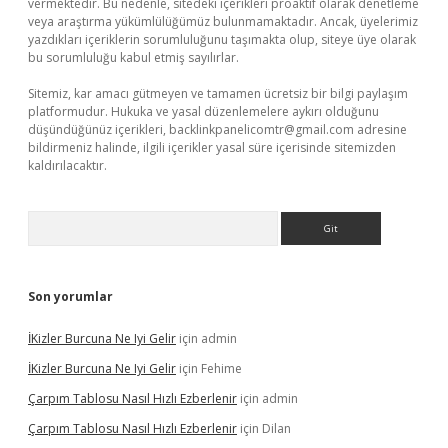
vermektedir. Bu nedenle, sitedeki içerikleri proaktif olarak denetleme
veya araştırma yükümlülüğümüz bulunmamaktadır. Ancak, üyelerimiz
yazdıkları içeriklerin sorumluluğunu taşımakta olup, siteye üye olarak
bu sorumluluğu kabul etmiş sayılırlar.
Sitemiz, kar amacı gütmeyen ve tamamen ücretsiz bir bilgi paylaşım
platformudur. Hukuka ve yasal düzenlemelere aykırı olduğunu
düşündüğünüz içerikleri,
backlinkpanelicomtr@gmail.com
adresine
bildirmeniz halinde, ilgili içerikler yasal süre içerisinde sitemizden
kaldırılacaktır.
Arama
Son yorumlar
İKizler Burcuna Ne Iyi Gelir
için
admin
İKizler Burcuna Ne Iyi Gelir
için
Fehime
Çarpım Tablosu Nasıl Hızlı Ezberlenir
için
admin
Çarpım Tablosu Nasıl Hızlı Ezberlenir
için
Dilan