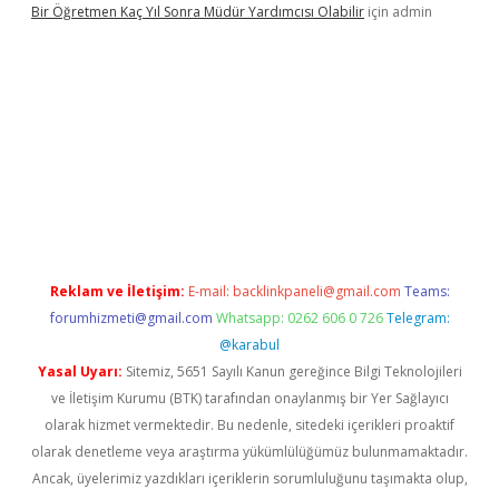
Bir Öğretmen Kaç Yıl Sonra Müdür Yardımcısı Olabilir
için
admin
w.betexper.xyz/
betci.co
betci giriş
hiltonbet güncel giriş
Reklam ve İletişim:
E-mail:
backlinkpaneli@gmail.com
Teams:
forumhizmeti@gmail.com
Whatsapp: 0262 606 0 726
Telegram:
@karabul
Yasal Uyarı:
Sitemiz, 5651 Sayılı Kanun gereğince Bilgi Teknolojileri
ve İletişim Kurumu (BTK) tarafından onaylanmış bir Yer Sağlayıcı
olarak hizmet vermektedir. Bu nedenle, sitedeki içerikleri proaktif
olarak denetleme veya araştırma yükümlülüğümüz bulunmamaktadır.
Ancak, üyelerimiz yazdıkları içeriklerin sorumluluğunu taşımakta olup,