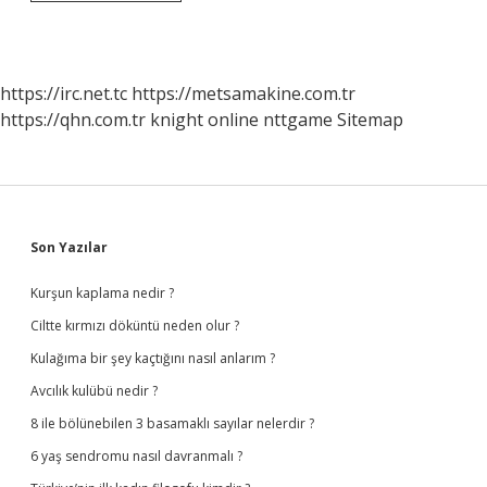
Hangi
Bilim
Dallarında
Uygulamaları
Vardır
https://irc.net.tc
https://metsamakine.com.tr
https://qhn.com.tr
knight online
nttgame
Sitemap
Sidebar
Son Yazılar
Kurşun kaplama nedir ?
Ciltte kırmızı döküntü neden olur ?
Kulağıma bir şey kaçtığını nasıl anlarım ?
Avcılık kulübü nedir ?
8 ile bölünebilen 3 basamaklı sayılar nelerdir ?
6 yaş sendromu nasıl davranmalı ?