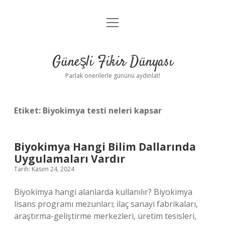
menüyü
Anasayfa
aç
Gizlilik Politikası
Güneşli Fikir Dünyası
Yasal Uyarı
Parlak önerilerle gününü aydınlat!
Hakkımızda
Etiket:
Biyokimya testi neleri kapsar
Biyokimya Hangi Bilim Dallarında
Uygulamaları Vardır
Tarih: Kasım 24, 2024
Biyokimya hangi alanlarda kullanılır? Biyokimya
lisans programı mezunları; ilaç sanayi fabrikaları,
araştırma-geliştirme merkezleri, üretim tesisleri,