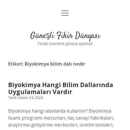
menüyü
Anasayfa
aç
Gizlilik Politikası
Güneşli Fikir Dünyası
Yasal Uyarı
Parlak önerilerle gününü aydınlat!
Hakkımızda
Etiket:
Biyokimya bilim dalı nedir
Biyokimya Hangi Bilim Dallarında
Uygulamaları Vardır
Tarih: Kasım 24, 2024
Biyokimya hangi alanlarda kullanılır? Biyokimya
lisans programı mezunları; ilaç sanayi fabrikaları,
araştırma-geliştirme merkezleri, üretim tesisleri,