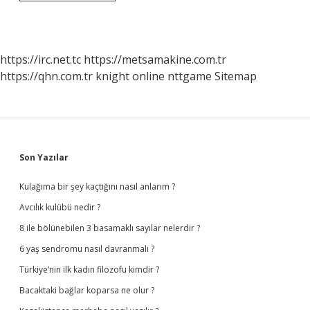
Hangi
Bilim
Dallarında
Uygulamaları
Vardır
https://irc.net.tc
https://metsamakine.com.tr
https://qhn.com.tr
knight online
nttgame
Sitemap
Sidebar
Son Yazılar
Kulağıma bir şey kaçtığını nasıl anlarım ?
Avcılık kulübü nedir ?
8 ile bölünebilen 3 basamaklı sayılar nelerdir ?
6 yaş sendromu nasıl davranmalı ?
Türkiye’nin ilk kadın filozofu kimdir ?
Bacaktaki bağlar koparsa ne olur ?