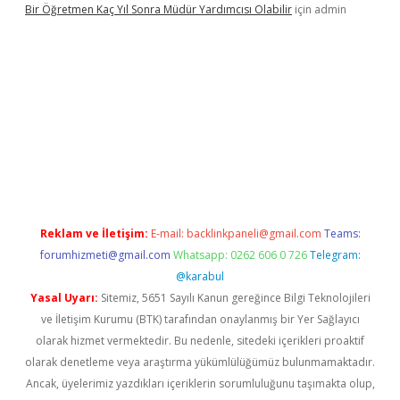
Bir Öğretmen Kaç Yıl Sonra Müdür Yardımcısı Olabilir
için
admin
w.betexper.xyz/
betci.co
betci giriş
hiltonbet güncel giriş
Reklam ve İletişim:
E-mail:
backlinkpaneli@gmail.com
Teams:
forumhizmeti@gmail.com
Whatsapp: 0262 606 0 726
Telegram:
@karabul
Yasal Uyarı:
Sitemiz, 5651 Sayılı Kanun gereğince Bilgi Teknolojileri
ve İletişim Kurumu (BTK) tarafından onaylanmış bir Yer Sağlayıcı
olarak hizmet vermektedir. Bu nedenle, sitedeki içerikleri proaktif
olarak denetleme veya araştırma yükümlülüğümüz bulunmamaktadır.
Ancak, üyelerimiz yazdıkları içeriklerin sorumluluğunu taşımakta olup,