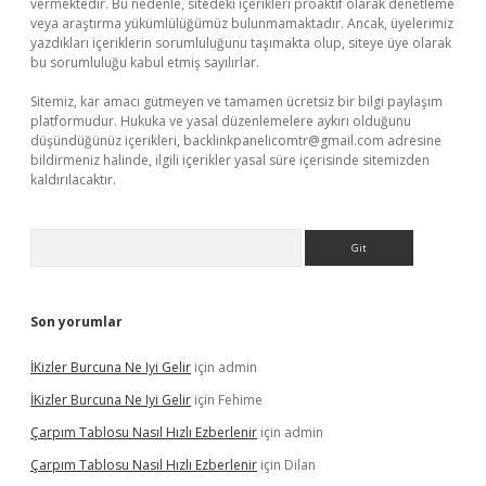
vermektedir. Bu nedenle, sitedeki içerikleri proaktif olarak denetleme
veya araştırma yükümlülüğümüz bulunmamaktadır. Ancak, üyelerimiz
yazdıkları içeriklerin sorumluluğunu taşımakta olup, siteye üye olarak
bu sorumluluğu kabul etmiş sayılırlar.
Sitemiz, kar amacı gütmeyen ve tamamen ücretsiz bir bilgi paylaşım
platformudur. Hukuka ve yasal düzenlemelere aykırı olduğunu
düşündüğünüz içerikleri,
backlinkpanelicomtr@gmail.com
adresine
bildirmeniz halinde, ilgili içerikler yasal süre içerisinde sitemizden
kaldırılacaktır.
Arama
Son yorumlar
İKizler Burcuna Ne Iyi Gelir
için
admin
İKizler Burcuna Ne Iyi Gelir
için
Fehime
Çarpım Tablosu Nasıl Hızlı Ezberlenir
için
admin
Çarpım Tablosu Nasıl Hızlı Ezberlenir
için
Dilan