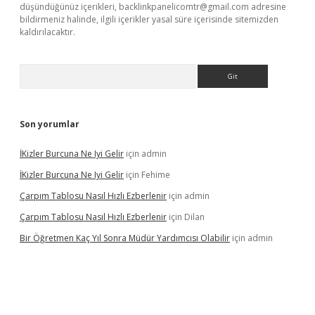
düşündüğünüz içerikleri,
backlinkpanelicomtr@gmail.com
adresine
bildirmeniz halinde, ilgili içerikler yasal süre içerisinde sitemizden
kaldırılacaktır.
Arama
Son yorumlar
İKizler Burcuna Ne Iyi Gelir
için
admin
İKizler Burcuna Ne Iyi Gelir
için
Fehime
Çarpım Tablosu Nasıl Hızlı Ezberlenir
için
admin
Çarpım Tablosu Nasıl Hızlı Ezberlenir
için
Dilan
Bir Öğretmen Kaç Yıl Sonra Müdür Yardımcısı Olabilir
için
admin