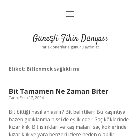
menüyü
Anasayfa
aç
Gizlilik Politikası
Güneşli Fikir Dünyası
Yasal Uyarı
Parlak önerilerle gününü aydınlat!
Hakkımızda
Etiket:
Bitlenmek sağlıklı mı
Bit Tamamen Ne Zaman Biter
Tarih: Ekim 17, 2024
Bit bittiği nasıl anlaşılır? Bit belirtileri: Bu kaşıntıya
bazen gıdıklanma hissi de eşlik eder. Saç köklerinde
kızarıklık: Bit ısırıkları ve kaşımaları, saç köklerinde
kızarıklık ve yara benzeri izlere neden olabilir.