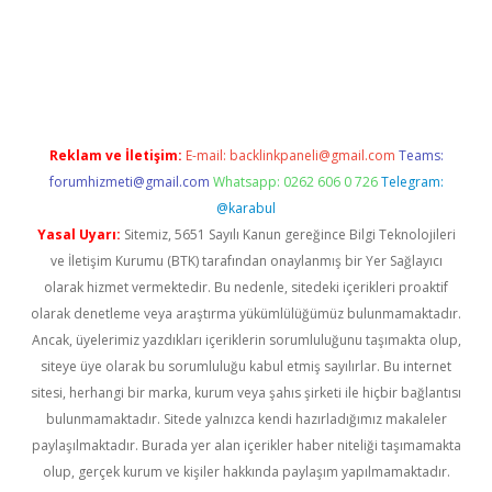
ww.betexper.xyz/
betci.co
betci giriş
hiltonbet güncel giriş
Reklam ve İletişim:
E-mail:
backlinkpaneli@gmail.com
Teams:
forumhizmeti@gmail.com
Whatsapp: 0262 606 0 726
Telegram:
@karabul
Yasal Uyarı:
Sitemiz, 5651 Sayılı Kanun gereğince Bilgi Teknolojileri
ve İletişim Kurumu (BTK) tarafından onaylanmış bir Yer Sağlayıcı
olarak hizmet vermektedir. Bu nedenle, sitedeki içerikleri proaktif
olarak denetleme veya araştırma yükümlülüğümüz bulunmamaktadır.
Ancak, üyelerimiz yazdıkları içeriklerin sorumluluğunu taşımakta olup,
siteye üye olarak bu sorumluluğu kabul etmiş sayılırlar. Bu internet
sitesi, herhangi bir marka, kurum veya şahıs şirketi ile hiçbir bağlantısı
bulunmamaktadır. Sitede yalnızca kendi hazırladığımız makaleler
paylaşılmaktadır. Burada yer alan içerikler haber niteliği taşımamakta
olup, gerçek kurum ve kişiler hakkında paylaşım yapılmamaktadır.