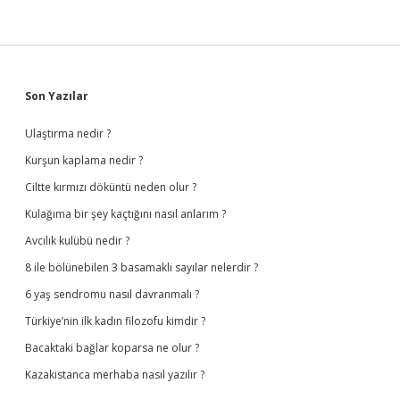
Sidebar
Son Yazılar
Ulaştırma nedir ?
Kurşun kaplama nedir ?
Ciltte kırmızı döküntü neden olur ?
Kulağıma bir şey kaçtığını nasıl anlarım ?
Avcılık kulübü nedir ?
8 ile bölünebilen 3 basamaklı sayılar nelerdir ?
6 yaş sendromu nasıl davranmalı ?
Türkiye’nin ilk kadın filozofu kimdir ?
Bacaktaki bağlar koparsa ne olur ?
Kazakistanca merhaba nasıl yazılır ?