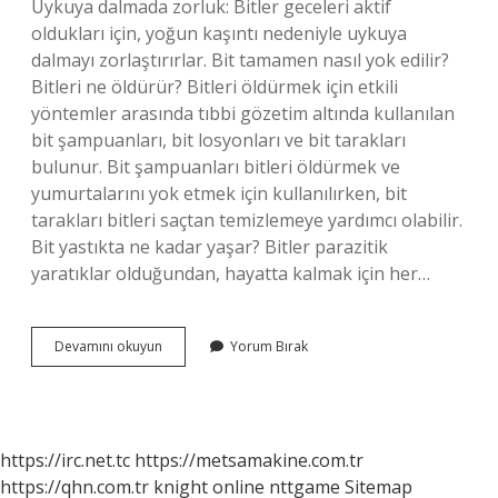
Uykuya dalmada zorluk: Bitler geceleri aktif
oldukları için, yoğun kaşıntı nedeniyle uykuya
dalmayı zorlaştırırlar. Bit tamamen nasıl yok edilir?
Bitleri ne öldürür? Bitleri öldürmek için etkili
yöntemler arasında tıbbi gözetim altında kullanılan
bit şampuanları, bit losyonları ve bit tarakları
bulunur. Bit şampuanları bitleri öldürmek ve
yumurtalarını yok etmek için kullanılırken, bit
tarakları bitleri saçtan temizlemeye yardımcı olabilir.
Bit yastıkta ne kadar yaşar? Bitler parazitik
yaratıklar olduğundan, hayatta kalmak için her…
Bit
Devamını okuyun
Yorum Bırak
Tamamen
Ne
Zaman
Biter
https://irc.net.tc
https://metsamakine.com.tr
https://qhn.com.tr
knight online
nttgame
Sitemap