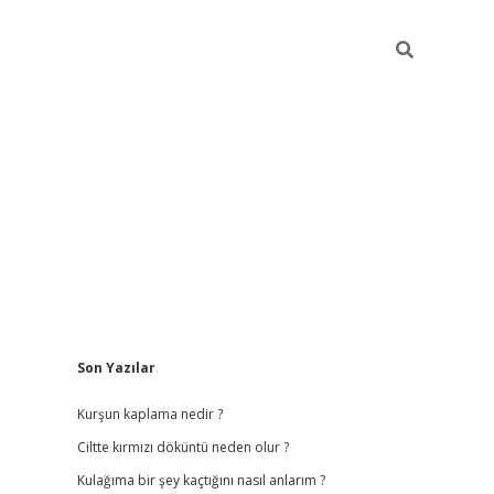
Sidebar
Son Yazılar
ilbet
hiltonbet
vdcasino güncel giriş
https://www.betex
Kurşun kaplama nedir ?
Ciltte kırmızı döküntü neden olur ?
Kulağıma bir şey kaçtığını nasıl anlarım ?