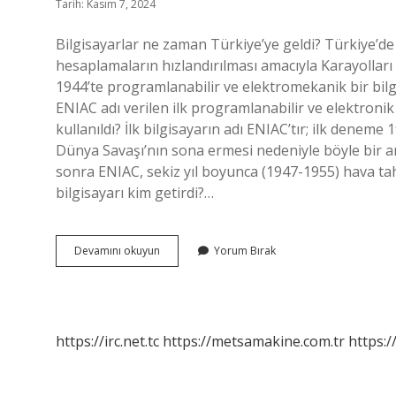
Tarih: Kasım 7, 2024
Bilgisayarlar ne zaman Türkiye’ye geldi? Türkiye’de i
hesaplamaların hızlandırılması amacıyla Karayolları 
1944’te programlanabilir ve elektromekanik bir bil
ENIAC adı verilen ilk programlanabilir ve elektroni
kullanıldı? İlk bilgisayarın adı ENIAC’tır; ilk deneme
Dünya Savaşı’nın sona ermesi nedeniyle böyle bir 
sonra ENIAC, sekiz yıl boyunca (1947-1955) hava tahm
bilgisayarı kim getirdi?…
Bilgisayar
Devamını okuyun
Yorum Bırak
Evlere
Ilk
Ne
Zaman
Girdi
https://irc.net.tc
https://metsamakine.com.tr
https:/