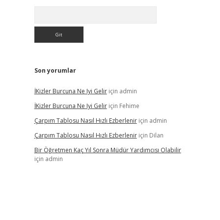
Arama
Son yorumlar
İKizler Burcuna Ne Iyi Gelir
için
admin
İKizler Burcuna Ne Iyi Gelir
için
Fehime
Çarpım Tablosu Nasıl Hızlı Ezberlenir
için
admin
Çarpım Tablosu Nasıl Hızlı Ezberlenir
için
Dilan
Bir Öğretmen Kaç Yıl Sonra Müdür Yardımcısı Olabilir
için
admin