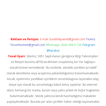
w.betexper.xyz/
betci.co
betci giriş
hiltonbet güncel giriş
Reklam ve İletişim:
E-mail:
backlinkpaneli@gmail.com
Teams:
forumhizmeti@gmail.com
Whatsapp: 0262 606 0 726
Telegram:
@karabul
Yasal Uyarı:
Sitemiz, 5651 Sayılı Kanun gereğince Bilgi Teknolojileri
ve İletişim Kurumu (BTK) tarafından onaylanmış bir Yer Sağlayıcı
olarak hizmet vermektedir. Bu nedenle, sitedeki içerikleri proaktif
olarak denetleme veya araştırma yükümlülüğümüz bulunmamaktadır.
Ancak, üyelerimiz yazdıkları içeriklerin sorumluluğunu taşımakta olup,
siteye üye olarak bu sorumluluğu kabul etmiş sayılırlar. Bu internet
sitesi, herhangi bir marka, kurum veya şahıs şirketi ile hiçbir bağlantısı
bulunmamaktadır. Sitede yalnızca kendi hazırladığımız makaleler
paylaşılmaktadır. Burada yer alan içerikler haber niteliği taşımamakta