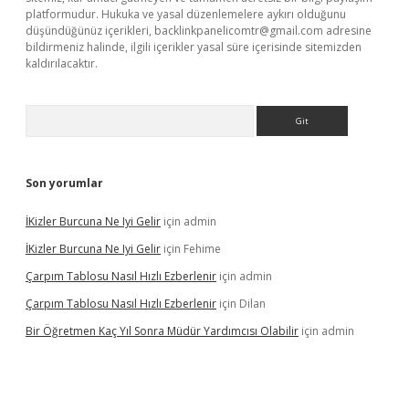
platformudur. Hukuka ve yasal düzenlemelere aykırı olduğunu
düşündüğünüz içerikleri,
backlinkpanelicomtr@gmail.com
adresine
bildirmeniz halinde, ilgili içerikler yasal süre içerisinde sitemizden
kaldırılacaktır.
Arama
Son yorumlar
İKizler Burcuna Ne Iyi Gelir
için
admin
İKizler Burcuna Ne Iyi Gelir
için
Fehime
Çarpım Tablosu Nasıl Hızlı Ezberlenir
için
admin
Çarpım Tablosu Nasıl Hızlı Ezberlenir
için
Dilan
Bir Öğretmen Kaç Yıl Sonra Müdür Yardımcısı Olabilir
için
admin