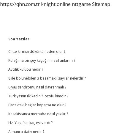
https://qhn.com.tr
knight online
nttgame
Sitemap
Sidebar
Son Yazılar
Ciltte kırmızı döküntü neden olur ?
Kulağıma bir şey kaçtığını nasıl anlarım ?
Avcılık kulübü nedir ?
8 ile bölünebilen 3 basamaklı sayılar nelerdir ?
6 yaş sendromu nasıl davranmalı ?
Türkiye’nin ilk kadın filozofu kimdir ?
Bacaktaki bağlar koparsa ne olur ?
Kazakistanca merhaba nasıl yazılır ?
Hz. Yusuf’un kaç eşi vardı ?
Almanca dativ nedir ?