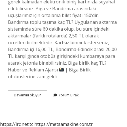
gerek kalmadan elektronik biniş kartınızla seyahat
edebilirsiniz. Biga ve Bandırma arasındaki
uçuşlarımız için ortalama bilet fiyatı 150’dir.
Bandırma toplu taşıma kaç TL? Uygulanan aktarma
sisteminde süre 60 dakika olup, bu süre içindeki
aktarmalar (farklı rotalarda) 2,50 TL olarak
ücretlendirilmektedir. Kartsız binmek isterseniz,
Bandırma içi 16,00 TL, Bandırma-Edincik arası 20,00
TL karşılığında otobüs girişindeki kumbaraya para
atarak jetonla binebilirsiniz. Biga birlik kaç TL?
Haber ve Reklam Ajansı
| Biga Birlik
otobüslerine zam geldi.…
Biga
Devamını okuyun
Yorum Bırak
Bandırma
Kaç
Tl
https://irc.net.tc
https://metsamakine.com.tr