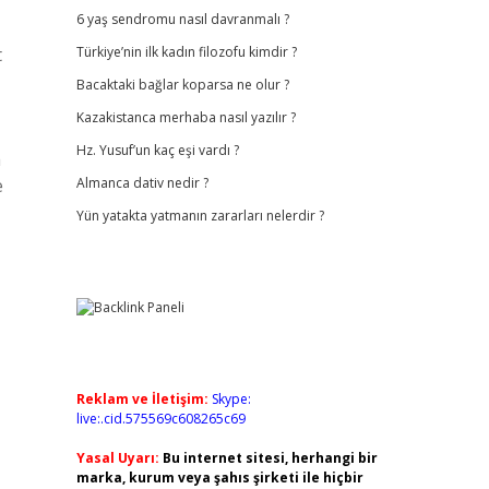
6 yaş sendromu nasıl davranmalı ?
t
Türkiye’nin ilk kadın filozofu kimdir ?
Bacaktaki bağlar koparsa ne olur ?
Kazakistanca merhaba nasıl yazılır ?
Hz. Yusuf’un kaç eşi vardı ?
a
e
Almanca dativ nedir ?
Yün yatakta yatmanın zararları nelerdir ?
Reklam ve İletişim:
Skype:
live:.cid.575569c608265c69
Yasal Uyarı:
Bu internet sitesi, herhangi bir
marka, kurum veya şahıs şirketi ile hiçbir