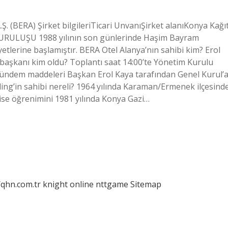
Ş. (BERA) Şirket bilgileriTicari UnvanıŞirket alanıKonya Kağı
KURULUŞU 1988 yılının son günlerinde Haşim Bayram
yetlerine başlamıştır. BERA Otel Alanya’nın sahibi kim? Erol
başkanı kim oldu? Toplantı saat 14:00’te Yönetim Kurulu
 Gündem maddeleri Başkan Erol Kaya tarafından Genel Kurul’
g’in sahibi nereli? 1964 yılında Karaman/Ermenek ilçesind
ise öğrenimini 1981 yılında Konya Gazi…
/qhn.com.tr
knight online
nttgame
Sitemap