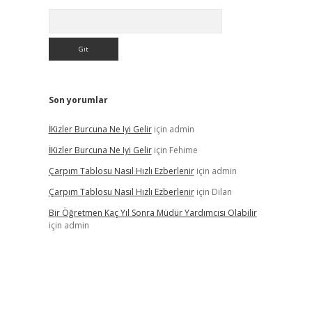
Arama
Son yorumlar
İKizler Burcuna Ne Iyi Gelir
için
admin
İKizler Burcuna Ne Iyi Gelir
için
Fehime
Çarpım Tablosu Nasıl Hızlı Ezberlenir
için
admin
Çarpım Tablosu Nasıl Hızlı Ezberlenir
için
Dilan
Bir Öğretmen Kaç Yıl Sonra Müdür Yardımcısı Olabilir
için
admin