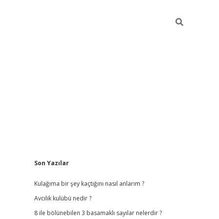
Sidebar
Son Yazılar
ilbet
hiltonbet
vdcasino güncel giriş
https://www.betex
Kulağıma bir şey kaçtığını nasıl anlarım ?
Avcılık kulübü nedir ?
8 ile bölünebilen 3 basamaklı sayılar nelerdir ?