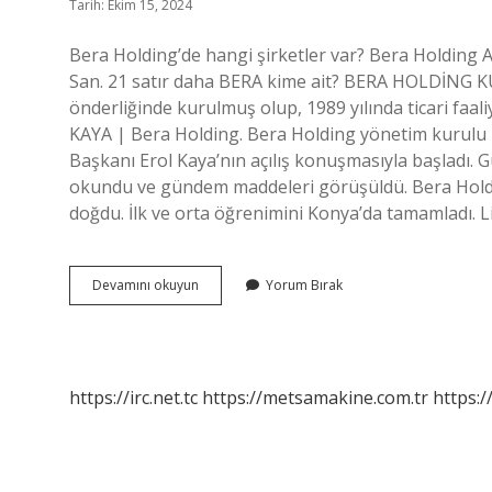
Tarih: Ekim 15, 2024
Bera Holding’de hangi şirketler var? Bera Holding A.
San. 21 satır daha BERA kime ait? BERA HOLDİNG 
önderliğinde kurulmuş olup, 1989 yılında ticari faali
KAYA | Bera Holding. Bera Holding yönetim kurulu 
Başkanı Erol Kaya’nın açılış konuşmasıyla başladı.
okundu ve gündem maddeleri görüşüldü. Bera Holdin
doğdu. İlk ve orta öğrenimini Konya’da tamamladı. L
Bera
Devamını okuyun
Yorum Bırak
Holdingin
Sahibi
Kim
https://irc.net.tc
https://metsamakine.com.tr
https:/