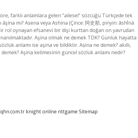
öre, farklı anlamlara gelen “ailesel” sözcüğü Türkçede tek
a mı âşina mı? Asena veya Ashina (Çince: 阿史那, pinyin: āshǐnà
ir rol oynayan efsanevi bir dişi kurttan doğan on yavrudan
a inanılmaktadır. Aşina olmak ne demek TDK? Günlük hayatta
özlük anlamı ise aşina ve bildiktir. Aṣina ne demek? akıllı,
ne demek? Aşina kelimesinin güncel sözlük anlamı nedir?
/qhn.com.tr
knight online
nttgame
Sitemap