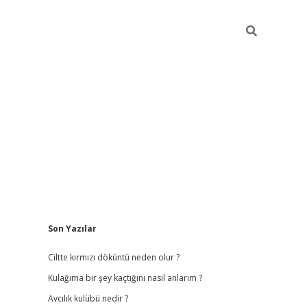
Sidebar
Son Yazılar
ilbet
hiltonbet
vdcasino güncel giriş
ht
Ciltte kırmızı döküntü neden olur ?
Kulağıma bir şey kaçtığını nasıl anlarım ?
Avcılık kulübü nedir ?