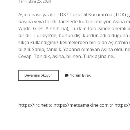
Tarih: Ekim 25, 2024
Aşina nasıl yazılır TDK? Türk Dil Kurumu’na (TDK) g
başına veya farklı ifadelerle kullanılabiliyor. Aşin
Wade–Giles: A-shih-na), Türk mitolojisinde önemli b
biridir. Türkiye’de, bunun dişi kurdun adı olduğun
sıkça kullandığımız kelimelerden biri olan Aşina’nın s
bilgili. Sahip, tanıdık. Yabancı olmayan Aşina oldu 
Cevap: Tanıdık, aşina, bilinen. Türk aşina ne…
Aşina
Devamını okuyun
Yorum Bırak
Nasıl
Yazılır
https://irc.net.tc
https://metsamakine.com.tr
https:/