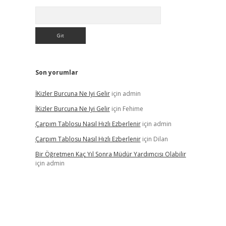
Arama
Son yorumlar
İKizler Burcuna Ne Iyi Gelir
için
admin
İKizler Burcuna Ne Iyi Gelir
için
Fehime
Çarpım Tablosu Nasıl Hızlı Ezberlenir
için
admin
Çarpım Tablosu Nasıl Hızlı Ezberlenir
için
Dilan
Bir Öğretmen Kaç Yıl Sonra Müdür Yardımcısı Olabilir
için
admin