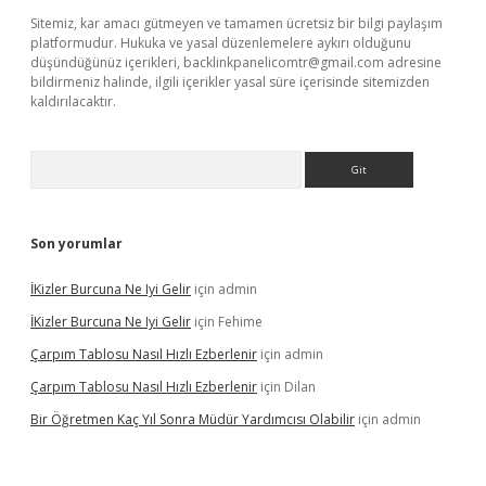
Sitemiz, kar amacı gütmeyen ve tamamen ücretsiz bir bilgi paylaşım
platformudur. Hukuka ve yasal düzenlemelere aykırı olduğunu
düşündüğünüz içerikleri,
backlinkpanelicomtr@gmail.com
adresine
bildirmeniz halinde, ilgili içerikler yasal süre içerisinde sitemizden
kaldırılacaktır.
Arama
Son yorumlar
İKizler Burcuna Ne Iyi Gelir
için
admin
İKizler Burcuna Ne Iyi Gelir
için
Fehime
Çarpım Tablosu Nasıl Hızlı Ezberlenir
için
admin
Çarpım Tablosu Nasıl Hızlı Ezberlenir
için
Dilan
Bir Öğretmen Kaç Yıl Sonra Müdür Yardımcısı Olabilir
için
admin