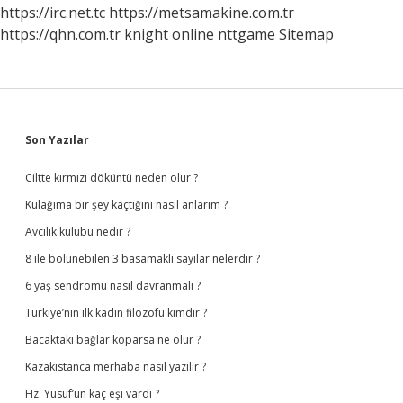
https://irc.net.tc
https://metsamakine.com.tr
https://qhn.com.tr
knight online
nttgame
Sitemap
Sidebar
Son Yazılar
Ciltte kırmızı döküntü neden olur ?
Kulağıma bir şey kaçtığını nasıl anlarım ?
Avcılık kulübü nedir ?
8 ile bölünebilen 3 basamaklı sayılar nelerdir ?
6 yaş sendromu nasıl davranmalı ?
Türkiye’nin ilk kadın filozofu kimdir ?
Bacaktaki bağlar koparsa ne olur ?
Kazakistanca merhaba nasıl yazılır ?
Hz. Yusuf’un kaç eşi vardı ?