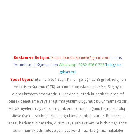
w.betexper.xyz/
betci.co
betci giriş
hiltonbet güncel giriş
Reklam ve İletişim:
E-mail:
backlinkpaneli@gmail.com
Teams:
forumhizmeti@gmail.com
Whatsapp: 0262 606 0 726
Telegram:
@karabul
Yasal Uyarı:
Sitemiz, 5651 Sayılı Kanun gereğince Bilgi Teknolojileri
ve İletişim Kurumu (BTK) tarafından onaylanmış bir Yer Sağlayıcı
olarak hizmet vermektedir. Bu nedenle, sitedeki içerikleri proaktif
olarak denetleme veya araştırma yükümlülüğümüz bulunmamaktadır.
Ancak, üyelerimiz yazdıkları içeriklerin sorumluluğunu taşımakta olup,
siteye üye olarak bu sorumluluğu kabul etmiş sayılırlar. Bu internet
sitesi, herhangi bir marka, kurum veya şahıs şirketi ile hiçbir bağlantısı
bulunmamaktadır. Sitede yalnızca kendi hazırladığımız makaleler