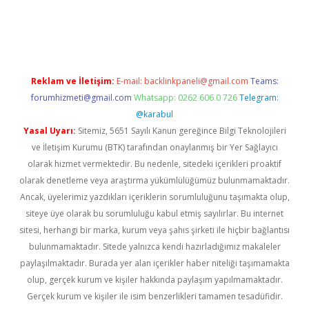
w.betexper.xyz/
betci.co
betci giriş
hiltonbet güncel giriş
Reklam ve İletişim:
E-mail:
backlinkpaneli@gmail.com
Teams:
forumhizmeti@gmail.com
Whatsapp: 0262 606 0 726
Telegram:
@karabul
Yasal Uyarı:
Sitemiz, 5651 Sayılı Kanun gereğince Bilgi Teknolojileri
ve İletişim Kurumu (BTK) tarafından onaylanmış bir Yer Sağlayıcı
olarak hizmet vermektedir. Bu nedenle, sitedeki içerikleri proaktif
olarak denetleme veya araştırma yükümlülüğümüz bulunmamaktadır.
Ancak, üyelerimiz yazdıkları içeriklerin sorumluluğunu taşımakta olup,
siteye üye olarak bu sorumluluğu kabul etmiş sayılırlar. Bu internet
sitesi, herhangi bir marka, kurum veya şahıs şirketi ile hiçbir bağlantısı
bulunmamaktadır. Sitede yalnızca kendi hazırladığımız makaleler
paylaşılmaktadır. Burada yer alan içerikler haber niteliği taşımamakta
olup, gerçek kurum ve kişiler hakkında paylaşım yapılmamaktadır.
Gerçek kurum ve kişiler ile isim benzerlikleri tamamen tesadüfidir.