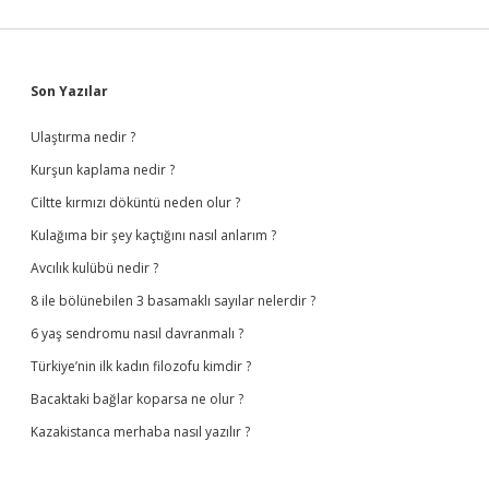
Sidebar
Son Yazılar
Ulaştırma nedir ?
Kurşun kaplama nedir ?
Ciltte kırmızı döküntü neden olur ?
Kulağıma bir şey kaçtığını nasıl anlarım ?
Avcılık kulübü nedir ?
8 ile bölünebilen 3 basamaklı sayılar nelerdir ?
6 yaş sendromu nasıl davranmalı ?
Türkiye’nin ilk kadın filozofu kimdir ?
Bacaktaki bağlar koparsa ne olur ?
Kazakistanca merhaba nasıl yazılır ?