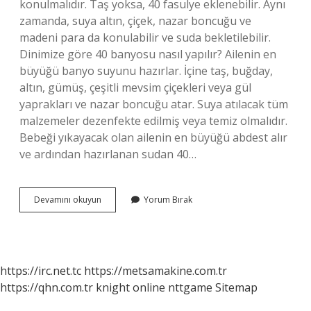
konulmalıdır. Taş yoksa, 40 fasulye eklenebilir. Aynı
zamanda, suya altın, çiçek, nazar boncuğu ve
madeni para da konulabilir ve suda bekletilebilir.
Dinimize göre 40 banyosu nasıl yapılır? Ailenin en
büyüğü banyo suyunu hazırlar. İçine taş, buğday,
altın, gümüş, çeşitli mevsim çiçekleri veya gül
yaprakları ve nazar boncuğu atar. Suya atılacak tüm
malzemeler dezenfekte edilmiş veya temiz olmalıdır.
Bebeği yıkayacak olan ailenin en büyüğü abdest alır
ve ardından hazırlanan sudan 40…
40
Devamını okuyun
Yorum Bırak
Inda
Ne
Konulur
https://irc.net.tc
https://metsamakine.com.tr
https://qhn.com.tr
knight online
nttgame
Sitemap