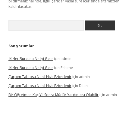
bildirmeniz halinde, ilgili içerikler yasal süre içerisinde sitemizden
kaldırılacaktır.
Arama
Son yorumlar
İKizler Burcuna Ne Iyi Gelir
için
admin
İKizler Burcuna Ne Iyi Gelir
için
Fehime
Çarpım Tablosu Nasıl Hızlı Ezberlenir
için
admin
Çarpım Tablosu Nasıl Hızlı Ezberlenir
için
Dilan
Bir Öğretmen Kaç Yıl Sonra Müdür Yardımcısı Olabilir
için
admin