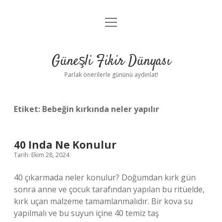
menüyü
Anasayfa
aç
Gizlilik Politikası
Güneşli Fikir Dünyası
Yasal Uyarı
Parlak önerilerle gününü aydınlat!
Hakkımızda
Etiket:
Bebeğin kırkında neler yapılır
40 Inda Ne Konulur
Tarih: Ekim 28, 2024
40 çıkarmada neler konulur? Doğumdan kırk gün
sonra anne ve çocuk tarafından yapılan bu ritüelde,
kırk uçan malzeme tamamlanmalıdır. Bir kova su
yapılmalı ve bu suyun içine 40 temiz taş