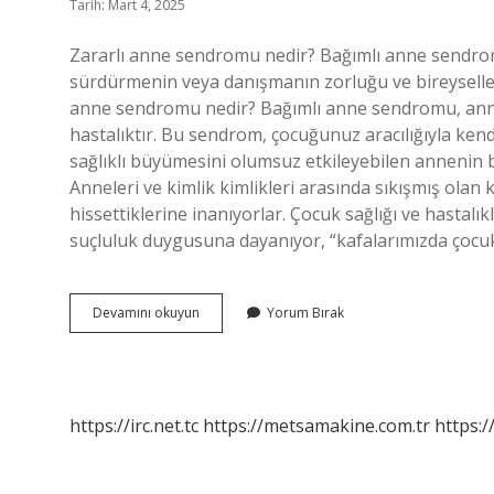
Tarih: Mart 4, 2025
Zararlı anne sendromu nedir? Bağımlı anne sendromu
sürdürmenin veya danışmanın zorluğu ve bireyselle
anne sendromu nedir? Bağımlı anne sendromu, annenin
hastalıktır. Bu sendrom, çocuğunuz aracılığıyla kend
sağlıklı büyümesini olumsuz etkileyebilen annenin 
Anneleri ve kimlik kimlikleri arasında sıkışmış olan 
hissettiklerine inanıyorlar. Çocuk sağlığı ve hastalı
suçluluk duygusuna dayanıyor, “kafalarımızda çocu
Annelik
Devamını okuyun
Yorum Bırak
Sendromu
Nedir
https://irc.net.tc
https://metsamakine.com.tr
https:/