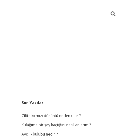
Sidebar
Son Yazılar
ilbet
hiltonbet
vdcasino güncel giriş
https://www.betex
Ciltte kırmızı döküntü neden olur ?
Kulağıma bir şey kaçtığını nasıl anlarım ?
Avcılık kulübü nedir ?