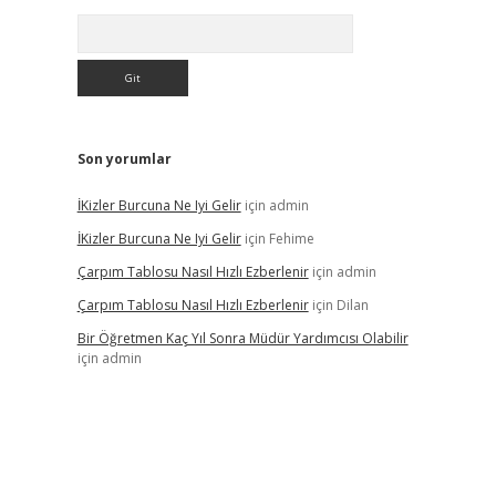
Arama
Son yorumlar
İKizler Burcuna Ne Iyi Gelir
için
admin
İKizler Burcuna Ne Iyi Gelir
için
Fehime
Çarpım Tablosu Nasıl Hızlı Ezberlenir
için
admin
Çarpım Tablosu Nasıl Hızlı Ezberlenir
için
Dilan
Bir Öğretmen Kaç Yıl Sonra Müdür Yardımcısı Olabilir
için
admin