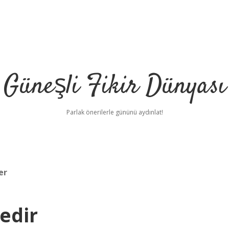
Güneşli Fikir Dünyası
Parlak önerilerle gününü aydınlat!
er
edir