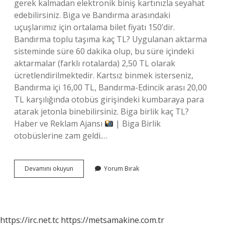
gerek kalmadan elektronik biniş kartınızla seyahat
edebilirsiniz. Biga ve Bandırma arasındaki
uçuşlarımız için ortalama bilet fiyatı 150’dir.
Bandırma toplu taşıma kaç TL? Uygulanan aktarma
sisteminde süre 60 dakika olup, bu süre içindeki
aktarmalar (farklı rotalarda) 2,50 TL olarak
ücretlendirilmektedir. Kartsız binmek isterseniz,
Bandırma içi 16,00 TL, Bandırma-Edincik arası 20,00
TL karşılığında otobüs girişindeki kumbaraya para
atarak jetonla binebilirsiniz. Biga birlik kaç TL?
Haber ve Reklam Ajansı
| Biga Birlik
otobüslerine zam geldi.…
Biga
Devamını okuyun
Yorum Bırak
Bandırma
Kaç
Tl
https://irc.net.tc
https://metsamakine.com.tr