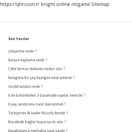
https://qhn.com.tr
knight online
nttgame
Sitemap
Sidebar
Son Yazılar
Ulaştırma nedir ?
Kurşun kaplama nedir ?
Ciltte kırmızı döküntü neden olur ?
Kulağıma bir şey kaçtığını nasıl anlarım ?
Avcılık kulübü nedir ?
8 ile bölünebilen 3 basamaklı sayılar nelerdir ?
6 yaş sendromu nasıl davranmalı ?
Türkiye’nin ilk kadın filozofu kimdir ?
Bacaktaki bağlar koparsa ne olur ?
Kazakistanca merhaba nasıl yazılır ?