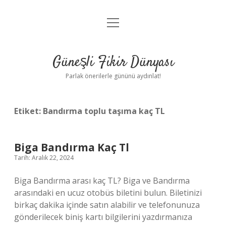
menüyü
Anasayfa
aç
Gizlilik Politikası
Güneşli Fikir Dünyası
Yasal Uyarı
Parlak önerilerle gününü aydınlat!
Hakkımızda
Etiket:
Bandırma toplu taşıma kaç TL
Biga Bandırma Kaç Tl
Tarih: Aralık 22, 2024
Biga Bandırma arası kaç TL? Biga ve Bandırma
arasındaki en ucuz otobüs biletini bulun. Biletinizi
birkaç dakika içinde satın alabilir ve telefonunuza
gönderilecek biniş kartı bilgilerini yazdırmanıza