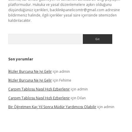
platformudur. Hukuka ve yasal düzenlemelere aykırı olduğunu
düşündüğünüz içerikleri,
backlinkpanelicomtr@gmail.com
adresine
bildirmeniz halinde, ilgili içerikler yasal süre içerisinde sitemizden
kaldırılacaktır.
Arama
Son yorumlar
İKizler Burcuna Ne Iyi Gelir
için
admin
İKizler Burcuna Ne Iyi Gelir
için
Fehime
Çarpım Tablosu Nasıl Hızlı Ezberlenir
için
admin
Çarpım Tablosu Nasıl Hızlı Ezberlenir
için
Dilan
Bir Öğretmen Kaç Yıl Sonra Müdür Yardımcısı Olabilir
için
admin