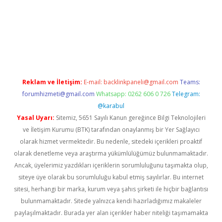
w.betexper.xyz/
betci.co
betci giriş
hiltonbet güncel giriş
Reklam ve İletişim:
E-mail:
backlinkpaneli@gmail.com
Teams:
forumhizmeti@gmail.com
Whatsapp: 0262 606 0 726
Telegram:
@karabul
Yasal Uyarı:
Sitemiz, 5651 Sayılı Kanun gereğince Bilgi Teknolojileri
ve İletişim Kurumu (BTK) tarafından onaylanmış bir Yer Sağlayıcı
olarak hizmet vermektedir. Bu nedenle, sitedeki içerikleri proaktif
olarak denetleme veya araştırma yükümlülüğümüz bulunmamaktadır.
Ancak, üyelerimiz yazdıkları içeriklerin sorumluluğunu taşımakta olup,
siteye üye olarak bu sorumluluğu kabul etmiş sayılırlar. Bu internet
sitesi, herhangi bir marka, kurum veya şahıs şirketi ile hiçbir bağlantısı
bulunmamaktadır. Sitede yalnızca kendi hazırladığımız makaleler
paylaşılmaktadır. Burada yer alan içerikler haber niteliği taşımamakta