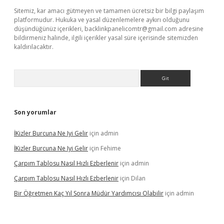
Sitemiz, kar amacı gütmeyen ve tamamen ücretsiz bir bilgi paylaşım
platformudur. Hukuka ve yasal düzenlemelere aykırı olduğunu
düşündüğünüz içerikleri,
backlinkpanelicomtr@gmail.com
adresine
bildirmeniz halinde, ilgili içerikler yasal süre içerisinde sitemizden
kaldırılacaktır.
Arama
Son yorumlar
İKizler Burcuna Ne Iyi Gelir
için
admin
İKizler Burcuna Ne Iyi Gelir
için
Fehime
Çarpım Tablosu Nasıl Hızlı Ezberlenir
için
admin
Çarpım Tablosu Nasıl Hızlı Ezberlenir
için
Dilan
Bir Öğretmen Kaç Yıl Sonra Müdür Yardımcısı Olabilir
için
admin