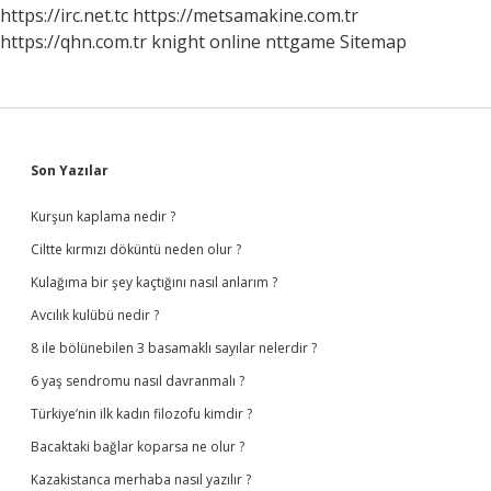
https://irc.net.tc
https://metsamakine.com.tr
https://qhn.com.tr
knight online
nttgame
Sitemap
Sidebar
Son Yazılar
Kurşun kaplama nedir ?
Ciltte kırmızı döküntü neden olur ?
Kulağıma bir şey kaçtığını nasıl anlarım ?
Avcılık kulübü nedir ?
8 ile bölünebilen 3 basamaklı sayılar nelerdir ?
6 yaş sendromu nasıl davranmalı ?
Türkiye’nin ilk kadın filozofu kimdir ?
Bacaktaki bağlar koparsa ne olur ?
Kazakistanca merhaba nasıl yazılır ?