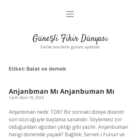
menüyü
Anasayfa
aç
Gizlilik Politikası
Güneşli Fikir Dünyası
Yasal Uyarı
Parlak önerilerle gününü aydınlat!
Hakkımızda
Etiket:
Balat ne demek
Anjanbman Mı Anjanbuman Mı
Tarih: Ekim 18, 2024
Anjanbman nedir TDK? Bir sonraki dizeye dizenin
son sözcüğüyle başlama sanatıdır. Söylemesi zor
olduğundan ağızdan çıktığı gibi yazılır. Anjanbuman
hangi dönemde yaşadı? Bağlılık; Servet-i Fünun ve