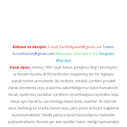
ww.betexper.xyz/
betci.co
betci giriş
hiltonbet güncel giriş
Reklam ve İletişim:
E-mail:
backlinkpaneli@gmail.com
Teams:
forumhizmeti@gmail.com
Whatsapp: 0262 606 0 726
Telegram:
@karabul
Yasal Uyarı:
Sitemiz, 5651 Sayılı Kanun gereğince Bilgi Teknolojileri
ve İletişim Kurumu (BTK) tarafından onaylanmış bir Yer Sağlayıcı
olarak hizmet vermektedir. Bu nedenle, sitedeki içerikleri proaktif
olarak denetleme veya araştırma yükümlülüğümüz bulunmamaktadır.
Ancak, üyelerimiz yazdıkları içeriklerin sorumluluğunu taşımakta olup,
siteye üye olarak bu sorumluluğu kabul etmiş sayılırlar. Bu internet
sitesi, herhangi bir marka, kurum veya şahıs şirketi ile hiçbir bağlantısı
bulunmamaktadır. Sitede yalnızca kendi hazırladığımız makaleler
paylaşılmaktadır. Burada yer alan içerikler haber niteliği taşımamakta