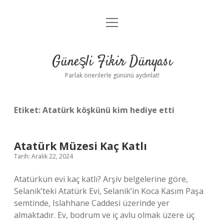
menüyü
Anasayfa
aç
Gizlilik Politikası
Güneşli Fikir Dünyası
Yasal Uyarı
Parlak önerilerle gününü aydınlat!
Hakkımızda
Etiket:
Atatürk köşkünü kim hediye etti
Atatürk Müzesi Kaç Katlı
Tarih: Aralık 22, 2024
Atatürkün evi kaç katlı? Arşiv belgelerine göre,
Selanik’teki Atatürk Evi, Selanik’in Koca Kasım Paşa
semtinde, Islahhane Caddesi üzerinde yer
almaktadır. Ev, bodrum ve iç avlu olmak üzere üç