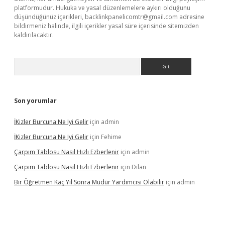
platformudur. Hukuka ve yasal düzenlemelere aykırı olduğunu
düşündüğünüz içerikleri,
backlinkpanelicomtr@gmail.com
adresine
bildirmeniz halinde, ilgili içerikler yasal süre içerisinde sitemizden
kaldırılacaktır.
Arama
Son yorumlar
İKizler Burcuna Ne Iyi Gelir
için
admin
İKizler Burcuna Ne Iyi Gelir
için
Fehime
Çarpım Tablosu Nasıl Hızlı Ezberlenir
için
admin
Çarpım Tablosu Nasıl Hızlı Ezberlenir
için
Dilan
Bir Öğretmen Kaç Yıl Sonra Müdür Yardımcısı Olabilir
için
admin