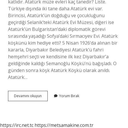
katlıdır. Atatürk müze evleri kaç tanedir? Liste.
Türkiye dışında iki tane daha Atatürk evi var.
Birincisi, Atatürk’ün doğduğu ve çocukluğunu
geçirdiği Selanik’teki Atatürk Evi Müzesi, diğeri ise
Atatürk’ün Bulgaristan’daki diplomatik görevi
sırasında yaşadığı Sofya’daki Sırmacıyev Evi. Atatürk
köşkünü kim hediye etti? 5 Nisan 1926’da alınan bir
kararla, Diyarbakır Belediyesi Atatürk’ü fahri
hemşehri seçti ve kendisine ilk kez Diyarbakır’a
geldiğinde kaldığı Semanoğlu Köşkü’nü bağışladı. O
günden sonra köşk Atatürk Köşkü olarak anıldı.
Atatürk…
Atatürk
Devamını okuyun
Yorum Bırak
Müzesi
Kaç
Katlı
https://irc.net.tc
https://metsamakine.com.tr