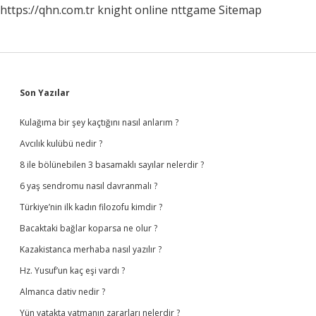
https://qhn.com.tr
knight online
nttgame
Sitemap
Sidebar
Son Yazılar
Kulağıma bir şey kaçtığını nasıl anlarım ?
Avcılık kulübü nedir ?
8 ile bölünebilen 3 basamaklı sayılar nelerdir ?
6 yaş sendromu nasıl davranmalı ?
Türkiye’nin ilk kadın filozofu kimdir ?
Bacaktaki bağlar koparsa ne olur ?
Kazakistanca merhaba nasıl yazılır ?
Hz. Yusuf’un kaç eşi vardı ?
Almanca dativ nedir ?
Yün yatakta yatmanın zararları nelerdir ?