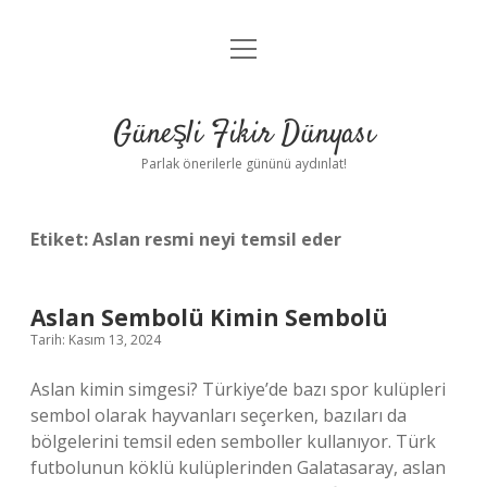
menüyü
Anasayfa
aç
Gizlilik Politikası
Güneşli Fikir Dünyası
Yasal Uyarı
Parlak önerilerle gününü aydınlat!
Hakkımızda
Etiket:
Aslan resmi neyi temsil eder
Aslan Sembolü Kimin Sembolü
Tarih: Kasım 13, 2024
Aslan kimin simgesi? Türkiye’de bazı spor kulüpleri
sembol olarak hayvanları seçerken, bazıları da
bölgelerini temsil eden semboller kullanıyor. Türk
futbolunun köklü kulüplerinden Galatasaray, aslan