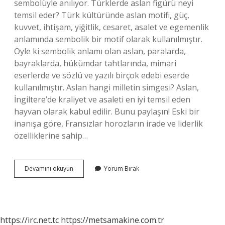
sembolüyle anılıyor. Türklerde aslan figürü neyi
temsil eder? Türk kültüründe aslan motifi, güç,
kuvvet, ihtişam, yiğitlik, cesaret, asalet ve egemenlik
anlamında sembolik bir motif olarak kullanılmıştır.
Öyle ki sembolik anlamı olan aslan, paralarda,
bayraklarda, hükümdar tahtlarında, mimari
eserlerde ve sözlü ve yazılı birçok edebi eserde
kullanılmıştır. Aslan hangi milletin simgesi? Aslan,
İngiltere’de kraliyet ve asaleti en iyi temsil eden
hayvan olarak kabul edilir. Bunu paylaşın! Eski bir
inanışa göre, Fransızlar horozların irade ve liderlik
özelliklerine sahip…
Aslan
Devamını okuyun
Yorum Bırak
Sembolü
Kimin
Sembolü
https://irc.net.tc
https://metsamakine.com.tr