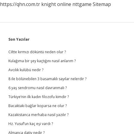
https://qhn.com.tr
knight online
nttgame
Sitemap
Sidebar
Son Yazılar
Ciltte kırmızı döküntü neden olur ?
Kulağıma bir şey kaçtığını nasıl anlarım ?
Avcılık kulübü nedir ?
8 ile bölünebilen 3 basamaklı sayılar nelerdir ?
6 yaş sendromu nasıl davranmalı ?
Türkiye’nin ilk kadın filozofu kimdir ?
Bacaktaki bağlar koparsa ne olur ?
Kazakistanca merhaba nasıl yazılır ?
Hz. Yusuf’un kaç eşi vardı ?
Almanca dativ nedir ?