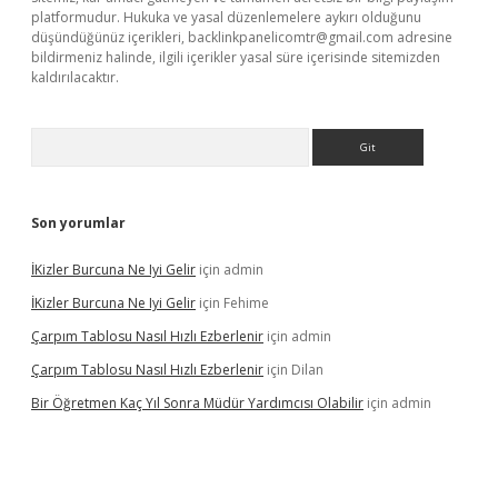
platformudur. Hukuka ve yasal düzenlemelere aykırı olduğunu
düşündüğünüz içerikleri,
backlinkpanelicomtr@gmail.com
adresine
bildirmeniz halinde, ilgili içerikler yasal süre içerisinde sitemizden
kaldırılacaktır.
Arama
Son yorumlar
İKizler Burcuna Ne Iyi Gelir
için
admin
İKizler Burcuna Ne Iyi Gelir
için
Fehime
Çarpım Tablosu Nasıl Hızlı Ezberlenir
için
admin
Çarpım Tablosu Nasıl Hızlı Ezberlenir
için
Dilan
Bir Öğretmen Kaç Yıl Sonra Müdür Yardımcısı Olabilir
için
admin