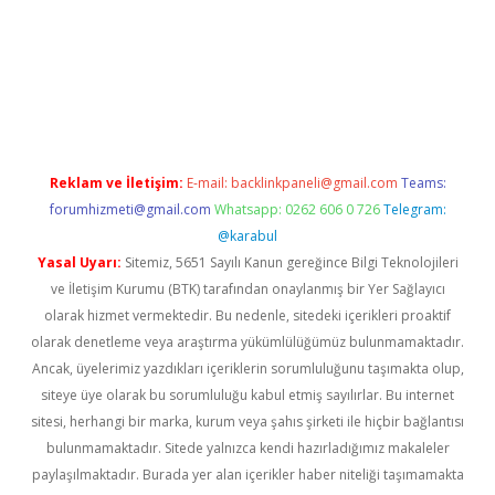
w.betexper.xyz/
betci.co
betci giriş
hiltonbet güncel giriş
Reklam ve İletişim:
E-mail:
backlinkpaneli@gmail.com
Teams:
forumhizmeti@gmail.com
Whatsapp: 0262 606 0 726
Telegram:
@karabul
Yasal Uyarı:
Sitemiz, 5651 Sayılı Kanun gereğince Bilgi Teknolojileri
ve İletişim Kurumu (BTK) tarafından onaylanmış bir Yer Sağlayıcı
olarak hizmet vermektedir. Bu nedenle, sitedeki içerikleri proaktif
olarak denetleme veya araştırma yükümlülüğümüz bulunmamaktadır.
Ancak, üyelerimiz yazdıkları içeriklerin sorumluluğunu taşımakta olup,
siteye üye olarak bu sorumluluğu kabul etmiş sayılırlar. Bu internet
sitesi, herhangi bir marka, kurum veya şahıs şirketi ile hiçbir bağlantısı
bulunmamaktadır. Sitede yalnızca kendi hazırladığımız makaleler
paylaşılmaktadır. Burada yer alan içerikler haber niteliği taşımamakta