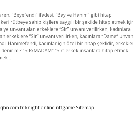
ren, “Beyefendi” ifadesi, “Bay ve Hanım” gibi hitap
eri rütbeye sahip kişilere saygılı bir şekilde hitap etmek içi
valye unvanı alan erkeklere “Sir” unvanı verilirken, kadınlara
an erkeklere “Sir” unvanı verilirken, kadınlara “Dame” unvan
ndi. Hanımefendi, kadınlar için özel bir hitap şeklidir, erkekle
 Sir denir mi? “SIR/MADAM” “Sir” erkek insanlara hitap etmek
tmek…
/qhn.com.tr
knight online
nttgame
Sitemap