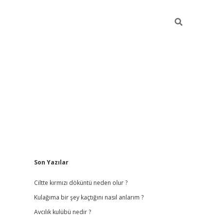
Sidebar
Son Yazılar
ilbet
hiltonbet
vdcasino güncel giriş
https://www.betexp
Ciltte kırmızı döküntü neden olur ?
Kulağıma bir şey kaçtığını nasıl anlarım ?
Avcılık kulübü nedir ?