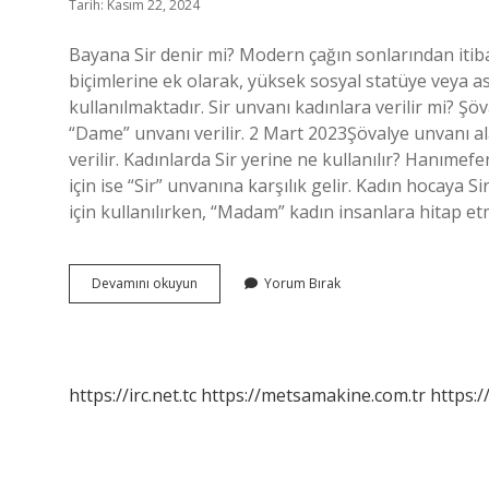
Tarih: Kasım 22, 2024
Bayana Sir denir mi? Modern çağın sonlarından itiba
biçimlerine ek olarak, yüksek sosyal statüye veya ask
kullanılmaktadır. Sir unvanı kadınlara verilir mi? Şö
“Dame” unvanı verilir. 2 Mart 2023Şövalye unvanı al
verilir. Kadınlarda Sir yerine ne kullanılır? Hanımefe
için ise “Sir” unvanına karşılık gelir. Kadın hocaya
için kullanılırken, “Madam” kadın insanlara hitap e
Sir
Devamını okuyun
Yorum Bırak
Kadına
Denir
Mi
https://irc.net.tc
https://metsamakine.com.tr
https:/