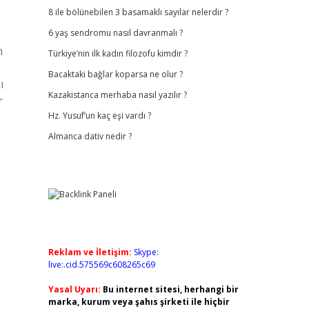
8 ile bölünebilen 3 basamaklı sayılar nelerdir ?
6 yaş sendromu nasıl davranmalı ?
n
Türkiye’nin ilk kadın filozofu kimdir ?
Bacaktaki bağlar koparsa ne olur ?
ı
Kazakistanca merhaba nasıl yazılır ?
r
Hz. Yusuf’un kaç eşi vardı ?
Almanca dativ nedir ?
Reklam ve İletişim:
Skype:
live:.cid.575569c608265c69
Yasal Uyarı:
Bu internet sitesi, herhangi bir
marka, kurum veya şahıs şirketi ile hiçbir