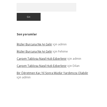
Arama
Son yorumlar
İKizler Burcuna Ne Iyi Gelir
için
admin
İKizler Burcuna Ne Iyi Gelir
için
Fehime
Çarpım Tablosu Nasıl Hızlı Ezberlenir
için
admin
Çarpım Tablosu Nasıl Hızlı Ezberlenir
için
Dilan
Bir Öğretmen Kaç Yıl Sonra Müdür Yardımcısı Olabilir
için
admin