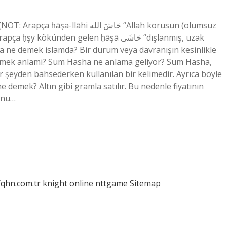
حَاشَ الله “Allah korusun (olumsuz
künden gelen ḥāşā حَاشَى “dışlanmış, uzak
aşa ne demek islamda? Bir durum veya davranışın kesinlikle
demek anlami? Sum Hasha ne anlama geliyor? Sum Hasha,
ir şeyden bahsederken kullanılan bir kelimedir. Ayrıca böyle
e demek? Altın gibi gramla satılır. Bu nedenle fiyatının
ğunu…
/qhn.com.tr
knight online
nttgame
Sitemap