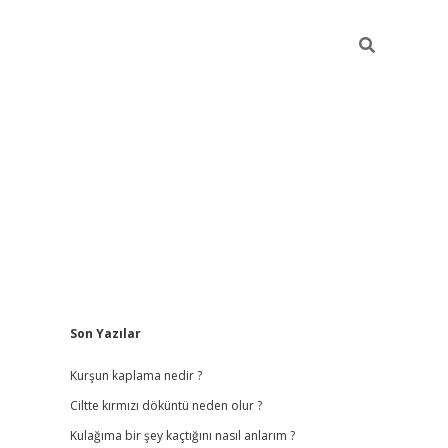
Sidebar
Son Yazılar
ilbet
hiltonbet
vdcasino güncel giriş
https://www.betex
Kurşun kaplama nedir ?
Ciltte kırmızı döküntü neden olur ?
Kulağıma bir şey kaçtığını nasıl anlarım ?