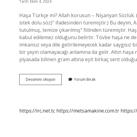
Tarih: Ekim 4, 2024
Haşa Türkçe mi? Allah korusun – Nişanyan Sözlük. (NOT: Arapça ḥāşa-llāhi 
istek dolu söz)” ifadesinden türemiştir.) Bu deyim, Arapça ḥşy kö
tutulmuş, temize çıkarılmış” fiilinden türemiştir. H
kabul edilemez olduğunu belirtir. Tövbe haşa ne 
imkansız veya dile getirilemeyecek kadar saygısız b
bir şeyin olamayacağı anlamına da gelir. Altın haşa n
piyasada bilinen gram altına eşit birkaç sent oldu
Aşa
Devamını okuyun
Yorum Bırak
Mı
Haşa
Mı
https://irc.net.tc
https://metsamakine.com.tr
https:/