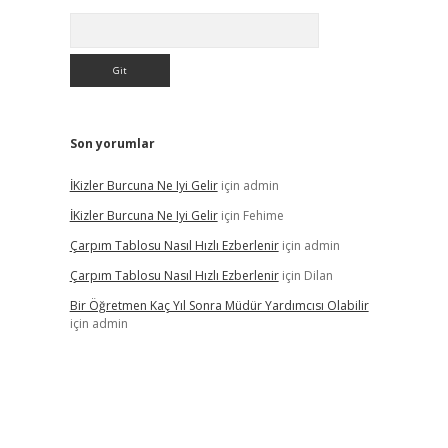
Arama
Son yorumlar
İKizler Burcuna Ne Iyi Gelir
için
admin
İKizler Burcuna Ne Iyi Gelir
için
Fehime
Çarpım Tablosu Nasıl Hızlı Ezberlenir
için
admin
Çarpım Tablosu Nasıl Hızlı Ezberlenir
için
Dilan
Bir Öğretmen Kaç Yıl Sonra Müdür Yardımcısı Olabilir
için
admin