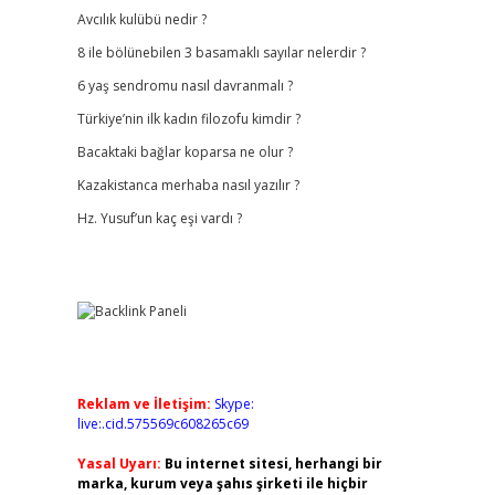
Avcılık kulübü nedir ?
8 ile bölünebilen 3 basamaklı sayılar nelerdir ?
6 yaş sendromu nasıl davranmalı ?
Türkiye’nin ilk kadın filozofu kimdir ?
Bacaktaki bağlar koparsa ne olur ?
Kazakistanca merhaba nasıl yazılır ?
Hz. Yusuf’un kaç eşi vardı ?
Reklam ve İletişim:
Skype:
live:.cid.575569c608265c69
Yasal Uyarı:
Bu internet sitesi, herhangi bir
marka, kurum veya şahıs şirketi ile hiçbir