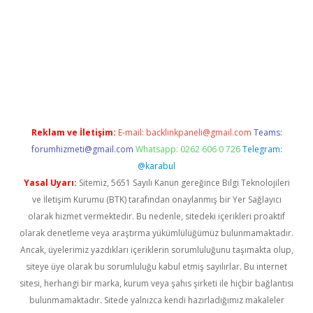
w.betexper.xyz/
betci.co
betci giriş
hiltonbet güncel giriş
Reklam ve İletişim:
E-mail:
backlinkpaneli@gmail.com
Teams:
forumhizmeti@gmail.com
Whatsapp: 0262 606 0 726
Telegram:
@karabul
Yasal Uyarı:
Sitemiz, 5651 Sayılı Kanun gereğince Bilgi Teknolojileri
ve İletişim Kurumu (BTK) tarafından onaylanmış bir Yer Sağlayıcı
olarak hizmet vermektedir. Bu nedenle, sitedeki içerikleri proaktif
olarak denetleme veya araştırma yükümlülüğümüz bulunmamaktadır.
Ancak, üyelerimiz yazdıkları içeriklerin sorumluluğunu taşımakta olup,
siteye üye olarak bu sorumluluğu kabul etmiş sayılırlar. Bu internet
sitesi, herhangi bir marka, kurum veya şahıs şirketi ile hiçbir bağlantısı
bulunmamaktadır. Sitede yalnızca kendi hazırladığımız makaleler