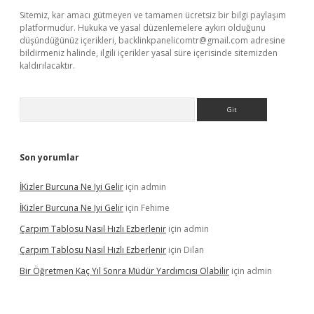
Sitemiz, kar amacı gütmeyen ve tamamen ücretsiz bir bilgi paylaşım
platformudur. Hukuka ve yasal düzenlemelere aykırı olduğunu
düşündüğünüz içerikleri,
backlinkpanelicomtr@gmail.com
adresine
bildirmeniz halinde, ilgili içerikler yasal süre içerisinde sitemizden
kaldırılacaktır.
Arama
Son yorumlar
İKizler Burcuna Ne Iyi Gelir
için
admin
İKizler Burcuna Ne Iyi Gelir
için
Fehime
Çarpım Tablosu Nasıl Hızlı Ezberlenir
için
admin
Çarpım Tablosu Nasıl Hızlı Ezberlenir
için
Dilan
Bir Öğretmen Kaç Yıl Sonra Müdür Yardımcısı Olabilir
için
admin