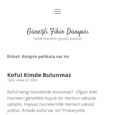
menüyü
Anasayfa
aç
Gizlilik Politikası
Güneşli Fikir Dünyası
Yasal Uyarı
Parlak önerilerle gününü aydınlat!
Hakkımızda
Etiket:
Amipte pelikula var mı
Koful Kimde Bulunmaz
Tarih: Aralık 23, 2024
Koful hangi hücrelerde bulunmaz? -Olgun bitki
hücreleri genellikle büyük bir merkezi vakuole
sahiptir. Hayvan hücrelerinde merkezi vakuol
yoktur. Arkede koful var mı? Prokaryotik