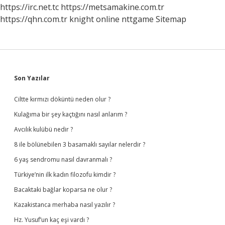
https://irc.net.tc
https://metsamakine.com.tr
https://qhn.com.tr
knight online
nttgame
Sitemap
Sidebar
Son Yazılar
Ciltte kırmızı döküntü neden olur ?
Kulağıma bir şey kaçtığını nasıl anlarım ?
Avcılık kulübü nedir ?
8 ile bölünebilen 3 basamaklı sayılar nelerdir ?
6 yaş sendromu nasıl davranmalı ?
Türkiye’nin ilk kadın filozofu kimdir ?
Bacaktaki bağlar koparsa ne olur ?
Kazakistanca merhaba nasıl yazılır ?
Hz. Yusuf’un kaç eşi vardı ?