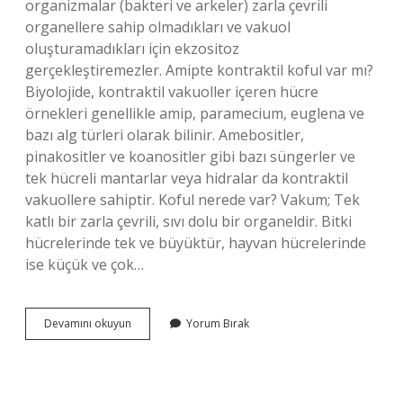
organizmalar (bakteri ve arkeler) zarla çevrili
organellere sahip olmadıkları ve vakuol
oluşturamadıkları için ekzositoz
gerçekleştiremezler. Amipte kontraktil koful var mı?
Biyolojide, kontraktil vakuoller içeren hücre
örnekleri genellikle amip, paramecium, euglena ve
bazı alg türleri olarak bilinir. Amebositler,
pinakositler ve koanositler gibi bazı süngerler ve
tek hücreli mantarlar veya hidralar da kontraktil
vakuollere sahiptir. Koful nerede var? Vakum; Tek
katlı bir zarla çevrili, sıvı dolu bir organeldir. Bitki
hücrelerinde tek ve büyüktür, hayvan hücrelerinde
ise küçük ve çok…
Koful
Devamını okuyun
Yorum Bırak
Kimde
Bulunmaz