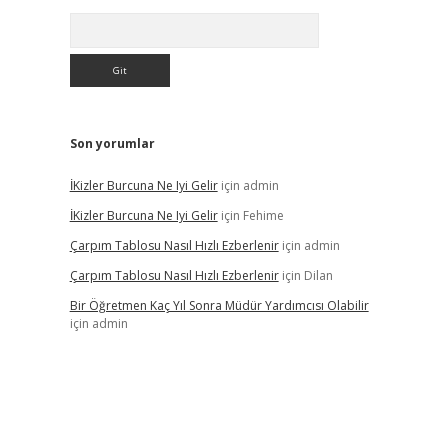
Arama
Son yorumlar
İKizler Burcuna Ne Iyi Gelir
için
admin
İKizler Burcuna Ne Iyi Gelir
için
Fehime
Çarpım Tablosu Nasıl Hızlı Ezberlenir
için
admin
Çarpım Tablosu Nasıl Hızlı Ezberlenir
için
Dilan
Bir Öğretmen Kaç Yıl Sonra Müdür Yardımcısı Olabilir
için
admin