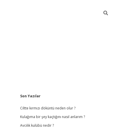
Sidebar
Son Yazılar
ilbet
hiltonbet
vdcasino güncel giriş
http
Ciltte kırmızı döküntü neden olur ?
Kulağıma bir şey kaçtığını nasıl anlarım ?
Avcılık kulübü nedir ?