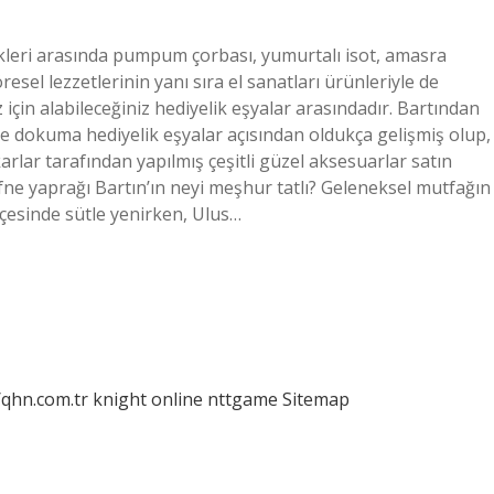
ekleri arasında pumpum çorbası, yumurtalı isot, amasra
yöresel lezzetlerinin yanı sıra el sanatları ürünleriyle de
z için alabileceğiniz hediyelik eşyalar arasındadır. Bartından
 ve dokuma hediyelik eşyalar açısından oldukça gelişmiş olup,
lar tarafından yapılmış çeşitli güzel aksesuarlar satın
efne yaprağı Bartın’ın neyi meşhur tatlı? Geleneksel mutfağın
 ilçesinde sütle yenirken, Ulus…
/qhn.com.tr
knight online
nttgame
Sitemap