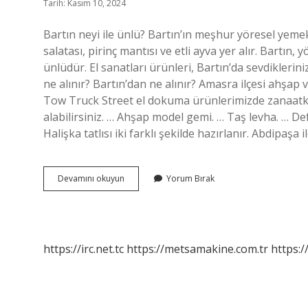
Tarih: Kasım 10, 2024
Bartın neyi ile ünlü? Bartın’ın meşhur yöresel yem
salatası, pirinç mantısı ve etli ayva yer alır. Bartın, 
ünlüdür. El sanatları ürünleri, Bartın’da sevdiklerini
ne alınır? Bartın’dan ne alınır? Amasra ilçesi ahşap
Tow Truck Street el dokuma ürünlerimizde zanaatkar
alabilirsiniz. … Ahşap model gemi. … Taş levha. … D
Halişka tatlısı iki farklı şekilde hazırlanır. Abdipaşa
Bartın
Devamını okuyun
Yorum Bırak
Neyi
Ile
Meşhur
https://irc.net.tc
https://metsamakine.com.tr
https:/