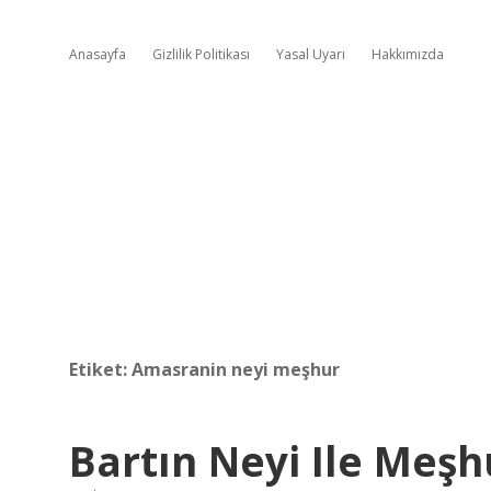
Anasayfa
Gizlilik Politikası
Yasal Uyarı
Hakkımızda
Etiket:
Amasranin neyi meşhur
Bartın Neyi Ile Meşh