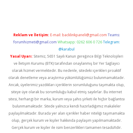
.betexper.xyz/
betci.co
betci giriş
hiltonbet güncel giriş
Reklam ve İletişim:
E-mail:
backlinkpaneli@gmail.com
Teams:
forumhizmeti@gmail.com
Whatsapp: 0262 606 0 726
Telegram:
@karabul
Yasal Uyarı:
Sitemiz, 5651 Sayılı Kanun gereğince Bilgi Teknolojileri
ve İletişim Kurumu (BTK) tarafından onaylanmış bir Yer Sağlayıcı
olarak hizmet vermektedir. Bu nedenle, sitedeki içerikleri proaktif
olarak denetleme veya araştırma yükümlülüğümüz bulunmamaktadır.
Ancak, üyelerimiz yazdıkları içeriklerin sorumluluğunu taşımakta olup,
siteye üye olarak bu sorumluluğu kabul etmiş sayılırlar. Bu internet
sitesi, herhangi bir marka, kurum veya şahıs şirketi ile hiçbir bağlantısı
bulunmamaktadır. Sitede yalnızca kendi hazırladığımız makaleler
paylaşılmaktadır. Burada yer alan içerikler haber niteliği taşımamakta
olup, gerçek kurum ve kişiler hakkında paylaşım yapılmamaktadır.
Gerçek kurum ve kişiler ile isim benzerlikleri tamamen tesadüfidir.