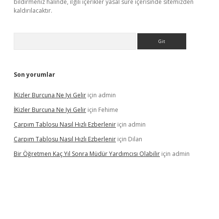
bildirmeniz halinde, ilgili içerikler yasal süre içerisinde sitemizden
kaldırılacaktır.
Arama
Son yorumlar
İKizler Burcuna Ne Iyi Gelir
için
admin
İKizler Burcuna Ne Iyi Gelir
için
Fehime
Çarpım Tablosu Nasıl Hızlı Ezberlenir
için
admin
Çarpım Tablosu Nasıl Hızlı Ezberlenir
için
Dilan
Bir Öğretmen Kaç Yıl Sonra Müdür Yardımcısı Olabilir
için
admin