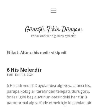
menüyü
Anasayfa
aç
Gizlilik Politikası
Güneşli Fikir Dünyası
Yasal Uyarı
Parlak önerilerle gününü aydınlat!
Hakkımızda
Etiket:
Altıncı his nedir vikipedi
6 His Nelerdir
Tarih: Ekim 18, 2024
6 His adı nedir? Duyular dışı algı veya altıncı his,
parapsikologlar tarafından telepati, durugörü,
önsezi gibi beş duyunun ötesindeki her türlü
paranormal algıyı ifade etmek için kullanılan bir