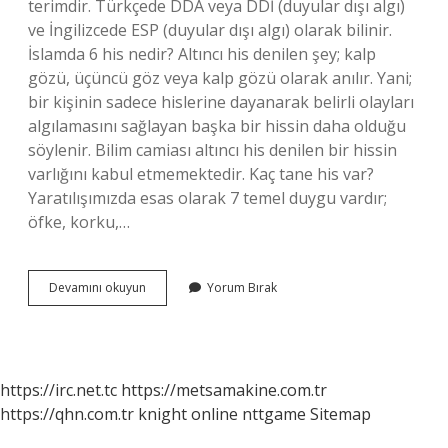
terimdir. Türkçede DDA veya DDİ (duyular dışı algı)
ve İngilizcede ESP (duyular dışı algı) olarak bilinir.
İslamda 6 his nedir? Altıncı his denilen şey; kalp
gözü, üçüncü göz veya kalp gözü olarak anılır. Yani;
bir kişinin sadece hislerine dayanarak belirli olayları
algılamasını sağlayan başka bir hissin daha olduğu
söylenir. Bilim camiası altıncı his denilen bir hissin
varlığını kabul etmemektedir. Kaç tane his var?
Yaratılışımızda esas olarak 7 temel duygu vardır;
öfke, korku,…
6
Devamını okuyun
Yorum Bırak
His
Nelerdir
https://irc.net.tc
https://metsamakine.com.tr
https://qhn.com.tr
knight online
nttgame
Sitemap