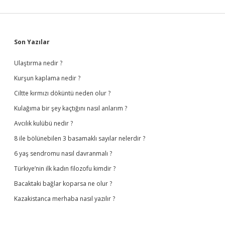
Sidebar
Son Yazılar
Ulaştırma nedir ?
Kurşun kaplama nedir ?
Ciltte kırmızı döküntü neden olur ?
Kulağıma bir şey kaçtığını nasıl anlarım ?
Avcılık kulübü nedir ?
8 ile bölünebilen 3 basamaklı sayılar nelerdir ?
6 yaş sendromu nasıl davranmalı ?
Türkiye’nin ilk kadın filozofu kimdir ?
Bacaktaki bağlar koparsa ne olur ?
Kazakistanca merhaba nasıl yazılır ?