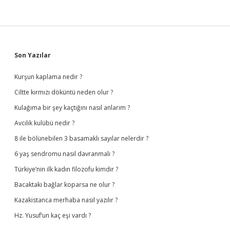
Sidebar
Son Yazılar
Kurşun kaplama nedir ?
Ciltte kırmızı döküntü neden olur ?
Kulağıma bir şey kaçtığını nasıl anlarım ?
Avcılık kulübü nedir ?
8 ile bölünebilen 3 basamaklı sayılar nelerdir ?
6 yaş sendromu nasıl davranmalı ?
Türkiye’nin ilk kadın filozofu kimdir ?
Bacaktaki bağlar koparsa ne olur ?
Kazakistanca merhaba nasıl yazılır ?
Hz. Yusuf’un kaç eşi vardı ?