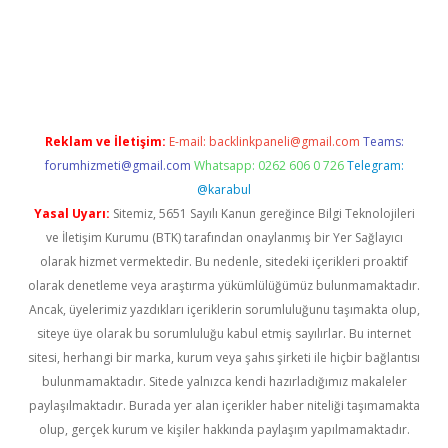
://www.betexper.xyz/
betci.co
betci giriş
hiltonbet güncel giriş
Reklam ve İletişim:
E-mail:
backlinkpaneli@gmail.com
Teams:
forumhizmeti@gmail.com
Whatsapp: 0262 606 0 726
Telegram:
@karabul
Yasal Uyarı:
Sitemiz, 5651 Sayılı Kanun gereğince Bilgi Teknolojileri
ve İletişim Kurumu (BTK) tarafından onaylanmış bir Yer Sağlayıcı
olarak hizmet vermektedir. Bu nedenle, sitedeki içerikleri proaktif
olarak denetleme veya araştırma yükümlülüğümüz bulunmamaktadır.
Ancak, üyelerimiz yazdıkları içeriklerin sorumluluğunu taşımakta olup,
siteye üye olarak bu sorumluluğu kabul etmiş sayılırlar. Bu internet
sitesi, herhangi bir marka, kurum veya şahıs şirketi ile hiçbir bağlantısı
bulunmamaktadır. Sitede yalnızca kendi hazırladığımız makaleler
paylaşılmaktadır. Burada yer alan içerikler haber niteliği taşımamakta
olup, gerçek kurum ve kişiler hakkında paylaşım yapılmamaktadır.