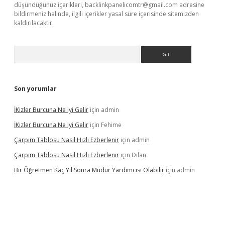
düşündüğünüz içerikleri,
backlinkpanelicomtr@gmail.com
adresine
bildirmeniz halinde, ilgili içerikler yasal süre içerisinde sitemizden
kaldırılacaktır.
Arama
Son yorumlar
İKizler Burcuna Ne Iyi Gelir
için
admin
İKizler Burcuna Ne Iyi Gelir
için
Fehime
Çarpım Tablosu Nasıl Hızlı Ezberlenir
için
admin
Çarpım Tablosu Nasıl Hızlı Ezberlenir
için
Dilan
Bir Öğretmen Kaç Yıl Sonra Müdür Yardımcısı Olabilir
için
admin