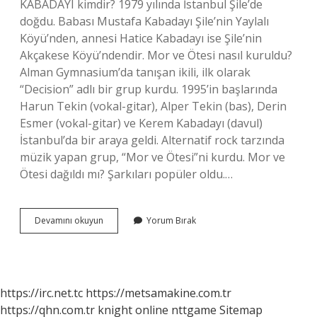
KABADAYI kimdir? 1979 yılında İstanbul Şile’de
doğdu. Babası Mustafa Kabadayı Şile’nin Yaylalı
Köyü’nden, annesi Hatice Kabadayı ise Şile’nin
Akçakese Köyü’ndendir. Mor ve Ötesi nasıl kuruldu?
Alman Gymnasium’da tanışan ikili, ilk olarak
“Decision” adlı bir grup kurdu. 1995’in başlarında
Harun Tekin (vokal-gitar), Alper Tekin (bas), Derin
Esmer (vokal-gitar) ve Kerem Kabadayı (davul)
İstanbul’da bir araya geldi. Alternatif rock tarzında
müzik yapan grup, “Mor ve Ötesi”ni kurdu. Mor ve
Ötesi dağıldı mı? Şarkıları popüler oldu.…
Kerem
Devamını okuyun
Yorum Bırak
Kabadayı
Hangi
Parti
https://irc.net.tc
https://metsamakine.com.tr
https://qhn.com.tr
knight online
nttgame
Sitemap