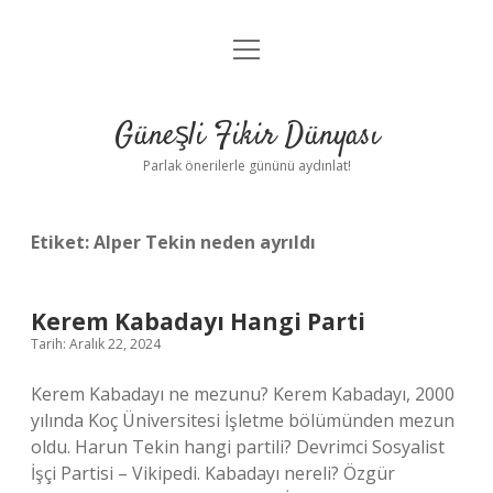
menüyü
Anasayfa
aç
Gizlilik Politikası
Güneşli Fikir Dünyası
Yasal Uyarı
Parlak önerilerle gününü aydınlat!
Hakkımızda
Etiket:
Alper Tekin neden ayrıldı
Kerem Kabadayı Hangi Parti
Tarih: Aralık 22, 2024
Kerem Kabadayı ne mezunu? Kerem Kabadayı, 2000
yılında Koç Üniversitesi İşletme bölümünden mezun
oldu. Harun Tekin hangi partili? Devrimci Sosyalist
İşçi Partisi – Vikipedi. Kabadayı nereli? Özgür