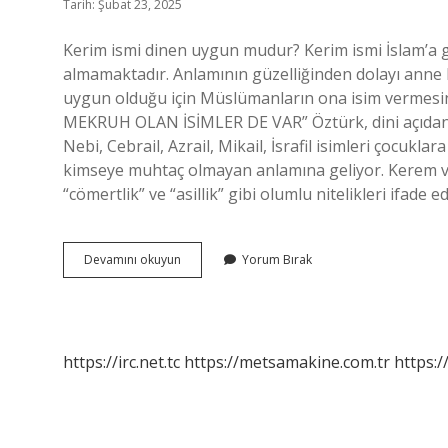
Tarih: Şubat 23, 2025
Kerim ismi dinen uygun mudur? Kerim ismi İslam’a 
almamaktadır. Anlamının güzelliğinden dolayı anne ba
uygun olduğu için Müslümanların ona isim vermesin
MEKRUH OLAN İSİMLER DE VAR” Öztürk, dini açıdan 
Nebi, Cebrail, Azrail, Mikail, İsrafil isimleri çocukla
kimseye muhtaç olmayan anlamına geliyor. Kerem ve 
“cömertlik” ve “asillik” gibi olumlu nitelikleri ifade 
Kerim
Devamını okuyun
Yorum Bırak
Ismi
Cocuga
Verilir
Mi
https://irc.net.tc
https://metsamakine.com.tr
https:/