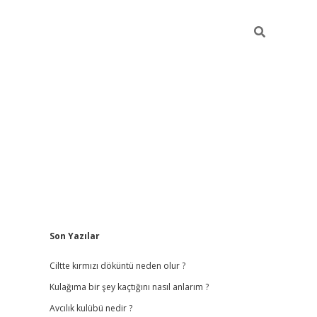
Sidebar
Son Yazılar
ilbet
hiltonbet
vdcasino güncel giriş
https://www.betex
Ciltte kırmızı döküntü neden olur ?
Kulağıma bir şey kaçtığını nasıl anlarım ?
Avcılık kulübü nedir ?