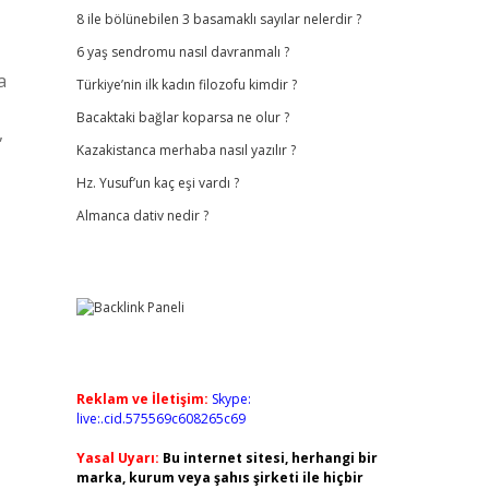
8 ile bölünebilen 3 basamaklı sayılar nelerdir ?
6 yaş sendromu nasıl davranmalı ?
a
Türkiye’nin ilk kadın filozofu kimdir ?
Bacaktaki bağlar koparsa ne olur ?
,
Kazakistanca merhaba nasıl yazılır ?
Hz. Yusuf’un kaç eşi vardı ?
Almanca dativ nedir ?
Reklam ve İletişim:
Skype:
live:.cid.575569c608265c69
Yasal Uyarı:
Bu internet sitesi, herhangi bir
marka, kurum veya şahıs şirketi ile hiçbir