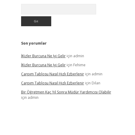
Arama
Son yorumlar
İKizler Burcuna Ne Iyi Gelir
için
admin
İKizler Burcuna Ne Iyi Gelir
için
Fehime
Çarpım Tablosu Nasıl Hızlı Ezberlenir
için
admin
Çarpım Tablosu Nasıl Hızlı Ezberlenir
için
Dilan
Bir Öğretmen Kaç Yıl Sonra Müdür Yardımcısı Olabilir
için
admin