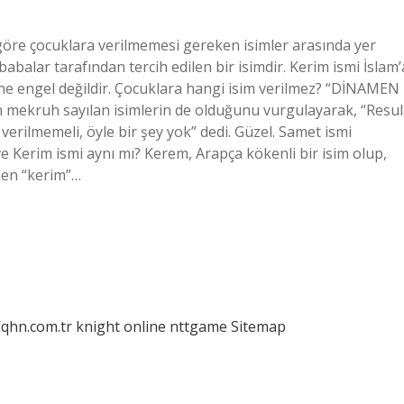
göre çocuklara verilmemesi gereken isimler arasında yer
balar tarafından tercih edilen bir isimdir. Kerim ismi İslam’
e engel değildir. Çocuklara hangi isim verilmez? “DİNAMEN
mekruh sayılan isimlerin de olduğunu vurgulayarak, “Resul
ra verilmemeli, öyle bir şey yok” dedi. Güzel. Samet ismi
Kerim ismi aynı mı? Kerem, Arapça kökenli bir isim olup,
eden “kerim”…
/qhn.com.tr
knight online
nttgame
Sitemap