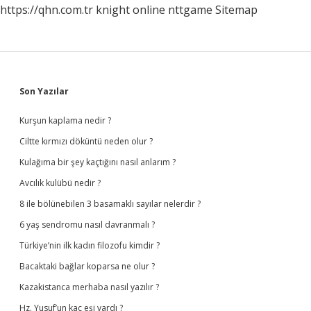
https://qhn.com.tr
knight online
nttgame
Sitemap
Sidebar
Son Yazılar
Kurşun kaplama nedir ?
Ciltte kırmızı döküntü neden olur ?
Kulağıma bir şey kaçtığını nasıl anlarım ?
Avcılık kulübü nedir ?
8 ile bölünebilen 3 basamaklı sayılar nelerdir ?
6 yaş sendromu nasıl davranmalı ?
Türkiye’nin ilk kadın filozofu kimdir ?
Bacaktaki bağlar koparsa ne olur ?
Kazakistanca merhaba nasıl yazılır ?
Hz. Yusuf’un kaç eşi vardı ?