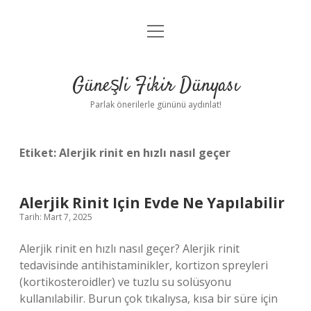
menüyü
Anasayfa
aç
Gizlilik Politikası
Güneşli Fikir Dünyası
Yasal Uyarı
Parlak önerilerle gününü aydınlat!
Hakkımızda
Etiket:
Alerjik rinit en hızlı nasıl geçer
Alerjik Rinit Için Evde Ne Yapılabilir
Tarih: Mart 7, 2025
Alerjik rinit en hızlı nasıl geçer? Alerjik rinit
tedavisinde antihistaminikler, kortizon spreyleri
(kortikosteroidler) ve tuzlu su solüsyonu
kullanılabilir. Burun çok tıkalıysa, kısa bir süre için