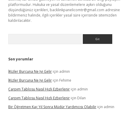
platformudur. Hukuka ve yasal düzenlemelere aykırı olduğunu
düşündüğünüz içerikleri,
backlinkpanelicomtr@gmail.com
adresine
bildirmeniz halinde, ilgili içerikler yasal süre içerisinde sitemizden
kaldırılacaktır.
Arama
Son yorumlar
İKizler Burcuna Ne Iyi Gelir
için
admin
İKizler Burcuna Ne Iyi Gelir
için
Fehime
Çarpım Tablosu Nasıl Hızlı Ezberlenir
için
admin
Çarpım Tablosu Nasıl Hızlı Ezberlenir
için
Dilan
Bir Öğretmen Kaç Yıl Sonra Müdür Yardımcısı Olabilir
için
admin