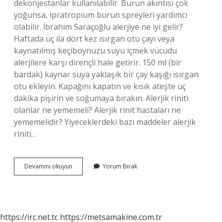
dekonjestanlar kullanılabilir. Burun akıntısı çok
yoğunsa, ipratropium burun spreyleri yardımcı
olabilir. İbrahim Saraçoğlu alerjiye ne iyi gelir?
Haftada üç ila dört kez ısırgan otu çayı veya
kaynatılmış keçiboynuzu suyu içmek vücudu
alerjilere karşı dirençli hale getirir. 150 ml (bir
bardak) kaynar suya yaklaşık bir çay kaşığı ısırgan
otu ekleyin. Kapağını kapatın ve kısık ateşte üç
dakika pişirin ve soğumaya bırakın. Alerjik riniti
olanlar ne yememeli? Alerjik rinit hastaları ne
yememelidir? Yiyeceklerdeki bazı maddeler alerjik
riniti…
Alerjik
Devamını okuyun
Yorum Bırak
Rinit
Için
Evde
Ne
Yapılabilir
https://irc.net.tc
https://metsamakine.com.tr