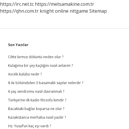
https://irc.net.tc
https://metsamakine.com.tr
https://qhn.com.tr
knight online
nttgame
Sitemap
Sidebar
Son Yazılar
Ciltte kırmızı döküntü neden olur ?
Kulağıma bir şey kaçtığını nasıl anlarım ?
Avcılık kulübü nedir ?
8 ile bölünebilen 3 basamaklı sayılar nelerdir ?
6 yaş sendromu nasıl davranmalı ?
Türkiye’nin ilk kadın filozofu kimdir ?
Bacaktaki bağlar koparsa ne olur ?
Kazakistanca merhaba nasıl yazılır ?
Hz. Yusuf’un kaç eşi vardı ?