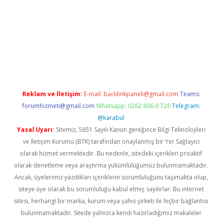
w.betexper.xyz/
betci.co
betci giriş
hiltonbet güncel giriş
Reklam ve İletişim:
E-mail:
backlinkpaneli@gmail.com
Teams:
forumhizmeti@gmail.com
Whatsapp: 0262 606 0 726
Telegram:
@karabul
Yasal Uyarı:
Sitemiz, 5651 Sayılı Kanun gereğince Bilgi Teknolojileri
ve İletişim Kurumu (BTK) tarafından onaylanmış bir Yer Sağlayıcı
olarak hizmet vermektedir. Bu nedenle, sitedeki içerikleri proaktif
olarak denetleme veya araştırma yükümlülüğümüz bulunmamaktadır.
Ancak, üyelerimiz yazdıkları içeriklerin sorumluluğunu taşımakta olup,
siteye üye olarak bu sorumluluğu kabul etmiş sayılırlar. Bu internet
sitesi, herhangi bir marka, kurum veya şahıs şirketi ile hiçbir bağlantısı
bulunmamaktadır. Sitede yalnızca kendi hazırladığımız makaleler