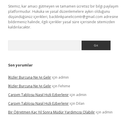
Sitemiz, kar amacı gütmeyen ve tamamen ücretsiz bir bilgi paylaşım
platformudur. Hukuka ve yasal düzenlemelere aykırı olduğunu
düşündüğünüz içerikleri,
backlinkpanelicomtr@gmail.com
adresine
bildirmeniz halinde, ilgili içerikler yasal süre içerisinde sitemizden
kaldırılacaktır.
Arama
Son yorumlar
İKizler Burcuna Ne Iyi Gelir
için
admin
İKizler Burcuna Ne Iyi Gelir
için
Fehime
Çarpım Tablosu Nasıl Hızlı Ezberlenir
için
admin
Çarpım Tablosu Nasıl Hızlı Ezberlenir
için
Dilan
Bir Öğretmen Kaç Yıl Sonra Müdür Yardımcısı Olabilir
için
admin