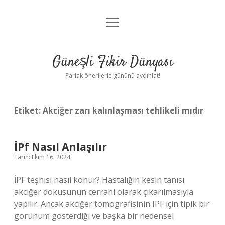
menüyü
Anasayfa
aç
Gizlilik Politikası
Güneşli Fikir Dünyası
Yasal Uyarı
Parlak önerilerle gününü aydınlat!
Hakkımızda
Etiket:
Akciğer zarı kalınlaşması tehlikeli mıdır
İPf Nasıl Anlaşılır
Tarih: Ekim 16, 2024
İPF teşhisi nasıl konur? Hastalığın kesin tanısı
akciğer dokusunun cerrahi olarak çıkarılmasıyla
yapılır. Ancak akciğer tomografisinin IPF için tipik bir
görünüm gösterdiği ve başka bir nedensel