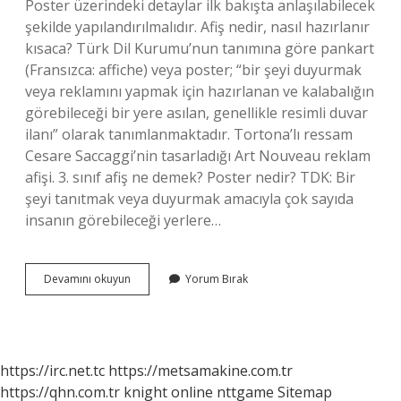
Poster üzerindeki detaylar ilk bakışta anlaşılabilecek
şekilde yapılandırılmalıdır. Afiş nedir, nasıl hazırlanır
kısaca? Türk Dil Kurumu’nun tanımına göre pankart
(Fransızca: affiche) veya poster; “bir şeyi duyurmak
veya reklamını yapmak için hazırlanan ve kalabalığın
görebileceği bir yere asılan, genellikle resimli duvar
ilanı” olarak tanımlanmaktadır. Tortona’lı ressam
Cesare Saccaggi’nin tasarladığı Art Nouveau reklam
afişi. 3. sınıf afiş ne demek? Poster nedir? TDK: Bir
şeyi tanıtmak veya duyurmak amacıyla çok sayıda
insanın görebileceği yerlere…
Afiş
Devamını okuyun
Yorum Bırak
Nedir
Özellikleri
Nelerdir
https://irc.net.tc
https://metsamakine.com.tr
https://qhn.com.tr
knight online
nttgame
Sitemap