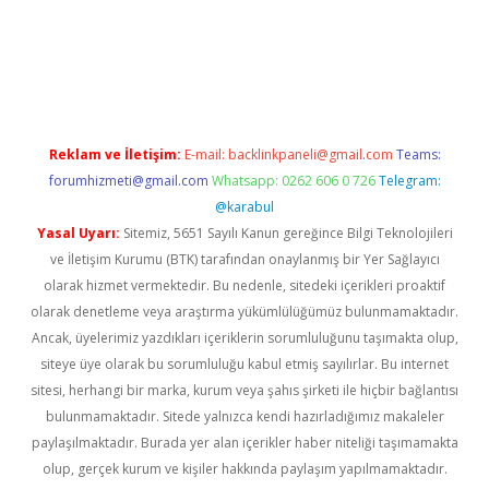
s://www.betexper.xyz/
betci.co
betci giriş
hiltonbet güncel giri
Reklam ve İletişim:
E-mail:
backlinkpaneli@gmail.com
Teams:
forumhizmeti@gmail.com
Whatsapp: 0262 606 0 726
Telegram:
@karabul
Yasal Uyarı:
Sitemiz, 5651 Sayılı Kanun gereğince Bilgi Teknolojileri
ve İletişim Kurumu (BTK) tarafından onaylanmış bir Yer Sağlayıcı
olarak hizmet vermektedir. Bu nedenle, sitedeki içerikleri proaktif
olarak denetleme veya araştırma yükümlülüğümüz bulunmamaktadır.
Ancak, üyelerimiz yazdıkları içeriklerin sorumluluğunu taşımakta olup,
siteye üye olarak bu sorumluluğu kabul etmiş sayılırlar. Bu internet
sitesi, herhangi bir marka, kurum veya şahıs şirketi ile hiçbir bağlantısı
bulunmamaktadır. Sitede yalnızca kendi hazırladığımız makaleler
paylaşılmaktadır. Burada yer alan içerikler haber niteliği taşımamakta
olup, gerçek kurum ve kişiler hakkında paylaşım yapılmamaktadır.