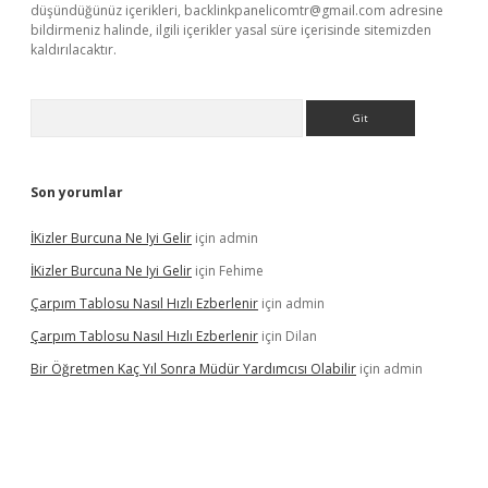
düşündüğünüz içerikleri,
backlinkpanelicomtr@gmail.com
adresine
bildirmeniz halinde, ilgili içerikler yasal süre içerisinde sitemizden
kaldırılacaktır.
Arama
Son yorumlar
İKizler Burcuna Ne Iyi Gelir
için
admin
İKizler Burcuna Ne Iyi Gelir
için
Fehime
Çarpım Tablosu Nasıl Hızlı Ezberlenir
için
admin
Çarpım Tablosu Nasıl Hızlı Ezberlenir
için
Dilan
Bir Öğretmen Kaç Yıl Sonra Müdür Yardımcısı Olabilir
için
admin