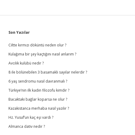
Sidebar
Son Yazılar
Ciltte kırmızı döküntü neden olur ?
Kulağıma bir şey kaçtığını nasıl anlarım ?
Avcılık kulübü nedir ?
8 ile bölünebilen 3 basamaklı sayılar nelerdir ?
6 yaş sendromu nasıl davranmalı ?
Türkiye’nin ilk kadın filozofu kimdir ?
Bacaktaki bağlar koparsa ne olur ?
Kazakistanca merhaba nasıl yazılır ?
Hz. Yusuf’un kaç eşi vardı ?
Almanca dativ nedir ?