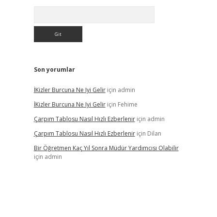
Arama
Son yorumlar
İKizler Burcuna Ne Iyi Gelir
için
admin
İKizler Burcuna Ne Iyi Gelir
için
Fehime
Çarpım Tablosu Nasıl Hızlı Ezberlenir
için
admin
Çarpım Tablosu Nasıl Hızlı Ezberlenir
için
Dilan
Bir Öğretmen Kaç Yıl Sonra Müdür Yardımcısı Olabilir
için
admin