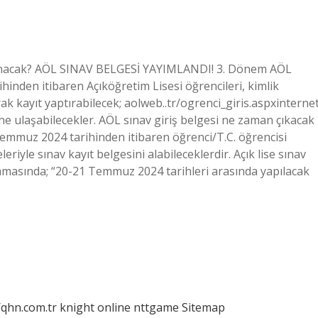
klanacak? AÖL SINAV BELGESİ YAYIMLANDI! 3. Dönem AÖL
hinden itibaren Açıköğretim Lisesi öğrencileri, kimlik
rak kayıt yaptırabilecek; aolweb..tr/ogrenci_giris.aspxinterne
ine ulaşabilecekler. AÖL sınav giriş belgesi ne zaman çıkacak
emmuz 2024 tarihinden itibaren öğrenci/T.C. öğrencisi
eriyle sınav kayıt belgesini alabileceklerdir. Açık lise sınav
ıklamasında; “20-21 Temmuz 2024 tarihleri ​​arasında yapılacak
/qhn.com.tr
knight online
nttgame
Sitemap