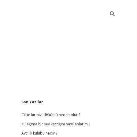
Sidebar
Son Yazılar
ilbet
hiltonbet
vdcasino güncel giriş
https://www.betex
Ciltte kırmızı döküntü neden olur ?
Kulağıma bir şey kaçtığını nasıl anlarım ?
Avcılık kulübü nedir ?