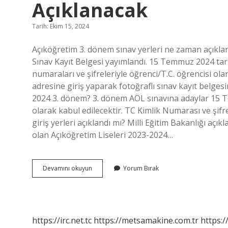
Açıklanacak
Tarih: Ekim 15, 2024
Açıköğretim 3. dönem sınav yerleri ne zaman açı
Sınav Kayıt Belgesi yayımlandı. 15 Temmuz 2024 tari
numaraları ve şifreleriyle öğrenci/T.C. öğrencisi ola
adresine giriş yaparak fotoğraflı sınav kayıt belges
2024 3. dönem? 3. dönem AÖL sınavına adaylar 15 T
olarak kabul edilecektir. TC Kimlik Numarası ve şifrel
giriş yerleri açıklandı mı? Milli Eğitim Bakanlığı aç
olan Açıköğretim Liseleri 2023-2024…
Aöl
Devamını okuyun
Yorum Bırak
3
Dönem
Sınav
Yerleri
Ne
https://irc.net.tc
https://metsamakine.com.tr
https:/
Zaman