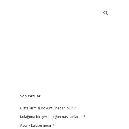
Sidebar
Son Yazılar
ilbet
hiltonbet
vdcasino güncel giriş
https://www.betex
Ciltte kırmızı döküntü neden olur ?
Kulağıma bir şey kaçtığını nasıl anlarım ?
Avcılık kulübü nedir ?