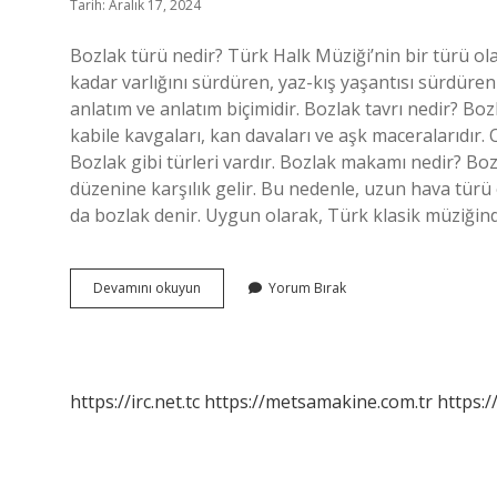
Tarih: Aralık 17, 2024
Bozlak türü nedir? Türk Halk Müziği’nin bir türü o
kadar varlığını sürdüren, yaz-kış yaşantısı sürdüre
anlatım ve anlatım biçimidir. Bozlak tavrı nedir? Bo
kabile kavgaları, kan davaları ve aşk maceralarıdır
Bozlak gibi türleri vardır. Bozlak makamı nedir? Bo
düzenine karşılık gelir. Bu nedenle, uzun hava tür
da bozlak denir. Uygun olarak, Türk klasik müziği
Bozlak
Devamını okuyun
Yorum Bırak
Hangi
Makamdır
https://irc.net.tc
https://metsamakine.com.tr
https:/