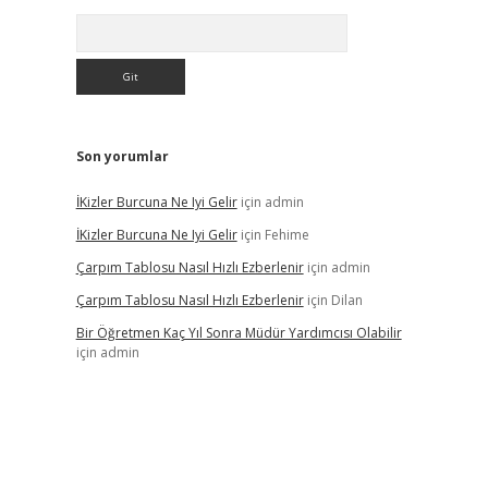
Arama
Son yorumlar
İKizler Burcuna Ne Iyi Gelir
için
admin
İKizler Burcuna Ne Iyi Gelir
için
Fehime
Çarpım Tablosu Nasıl Hızlı Ezberlenir
için
admin
Çarpım Tablosu Nasıl Hızlı Ezberlenir
için
Dilan
Bir Öğretmen Kaç Yıl Sonra Müdür Yardımcısı Olabilir
için
admin