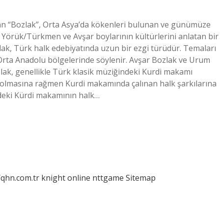
lan “Bozlak”, Orta Asya’da kökenleri bulunan ve günümüze
n Yörük/Türkmen ve Avşar boylarının kültürlerini anlatan bir
zlak, Türk halk edebiyatında uzun bir ezgi türüdür. Temaları
. Orta Anadolu bölgelerinde söylenir. Avşar Bozlak ve Urum
zlak, genellikle Türk klasik müziğindeki Kurdi makamı
ü olmasına rağmen Kurdi makamında çalınan halk şarkılarına
ndeki Kürdi makamının halk…
/qhn.com.tr
knight online
nttgame
Sitemap