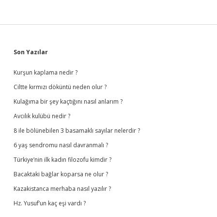
Sidebar
Son Yazılar
Kurşun kaplama nedir ?
Ciltte kırmızı döküntü neden olur ?
Kulağıma bir şey kaçtığını nasıl anlarım ?
Avcılık kulübü nedir ?
8 ile bölünebilen 3 basamaklı sayılar nelerdir ?
6 yaş sendromu nasıl davranmalı ?
Türkiye’nin ilk kadın filozofu kimdir ?
Bacaktaki bağlar koparsa ne olur ?
Kazakistanca merhaba nasıl yazılır ?
Hz. Yusuf’un kaç eşi vardı ?