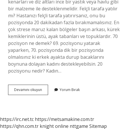
kenarları ve diz altları ince bir yastık veya havlu gibi
bir malzeme ile desteklenmelidir. Felçli tarafa yatılır
mı? Hastanızı felçli tarafa yatırırsanız, onu bu
pozisyonda 20 dakikadan fazla bırakmamalısınız. En
çok strese maruz kalan bölgeler başın arkası, kürek
kemiklerinin üstü, ayak tabanları ve topuklardır. 70
pozisyon ne demek? 69. pozisyonu yatarak
yaparken, 70. pozisyonda dik bir pozisyonda
olmalısınız ki erkek ayakta durup bacaklarını
boynuna dolayan kadını destekleyebilsin. 20
pozisyonu nedir? Kadın…
Pozisyonlama
Devamını okuyun
Yorum Bırak
Nedir
https://irc.net.tc
https://metsamakine.com.tr
https://qhn.com.tr
knight online
nttgame
Sitemap