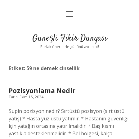
menüyü
Anasayfa
aç
Gizlilik Politikası
Güneşli Fikir Dünyası
Yasal Uyarı
Parlak önerilerle gününü aydınlat!
Hakkımızda
Etiket:
59 ne demek cinsellik
Pozisyonlama Nedir
Tarih: Ekim 15, 2024
Supin pozisyon nedir? Sırtüstü pozisyon (sırt üstü
yatış) * Hasta yüz üstü yatırılır. * Hastanın güvenliği
için yatağın ortasına yatırılmalıdır. * Baş kısmı
yastıkla desteklenmelidir. * Bel bölgesi, kalça