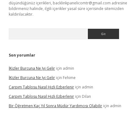
düşündüğünüz içerikleri,
backlinkpanelicomtr@gmail.com
adresine
bildirmeniz halinde, ilgili içerikler yasal süre içerisinde sitemizden
kaldırılacaktır.
Arama
Son yorumlar
İKizler Burcuna Ne Iyi Gelir
için
admin
İKizler Burcuna Ne Iyi Gelir
için
Fehime
Çarpım Tablosu Nasıl Hızlı Ezberlenir
için
admin
Çarpım Tablosu Nasıl Hızlı Ezberlenir
için
Dilan
Bir Öğretmen Kaç Yıl Sonra Müdür Yardımcısı Olabilir
için
admin