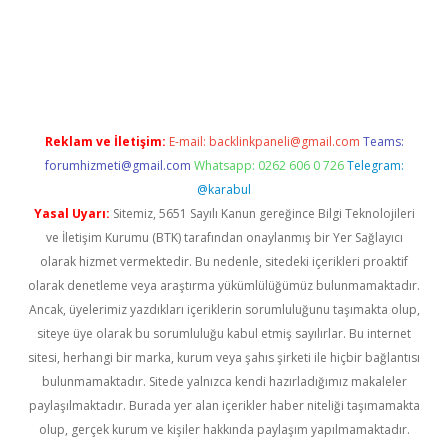
w.betexper.xyz/
betci.co
betci giriş
hiltonbet güncel giriş
Reklam ve İletişim:
E-mail:
backlinkpaneli@gmail.com
Teams:
forumhizmeti@gmail.com
Whatsapp: 0262 606 0 726
Telegram:
@karabul
Yasal Uyarı:
Sitemiz, 5651 Sayılı Kanun gereğince Bilgi Teknolojileri
ve İletişim Kurumu (BTK) tarafından onaylanmış bir Yer Sağlayıcı
olarak hizmet vermektedir. Bu nedenle, sitedeki içerikleri proaktif
olarak denetleme veya araştırma yükümlülüğümüz bulunmamaktadır.
Ancak, üyelerimiz yazdıkları içeriklerin sorumluluğunu taşımakta olup,
siteye üye olarak bu sorumluluğu kabul etmiş sayılırlar. Bu internet
sitesi, herhangi bir marka, kurum veya şahıs şirketi ile hiçbir bağlantısı
bulunmamaktadır. Sitede yalnızca kendi hazırladığımız makaleler
paylaşılmaktadır. Burada yer alan içerikler haber niteliği taşımamakta
olup, gerçek kurum ve kişiler hakkında paylaşım yapılmamaktadır.